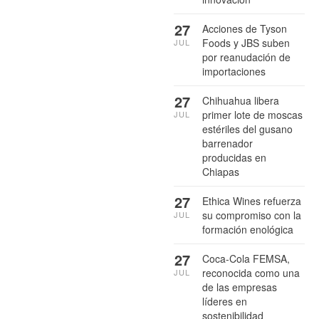
27
Acciones de Tyson
Foods y JBS suben
JUL
por reanudación de
importaciones
27
Chihuahua libera
primer lote de moscas
JUL
estériles del gusano
barrenador
producidas en
Chiapas
27
Ethica Wines refuerza
su compromiso con la
JUL
formación enológica
27
Coca-Cola FEMSA,
reconocida como una
JUL
de las empresas
líderes en
sostenibilidad