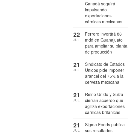
Canadá seguirá
impulsando
exportaciones
cárnicas mexicanas
22
Ferrero invertirá 86
mdd en Guanajuato
JUL
para ampliar su planta
de producción
21
Sindicato de Estados
Unidos pide imponer
JUL
arancel del 75% a la
cerveza mexicana
21
Reino Unido y Suiza
cierran acuerdo que
JUL
agiliza exportaciones
cárnicas británicas
21
Sigma Foods publica
sus resultados
JUL