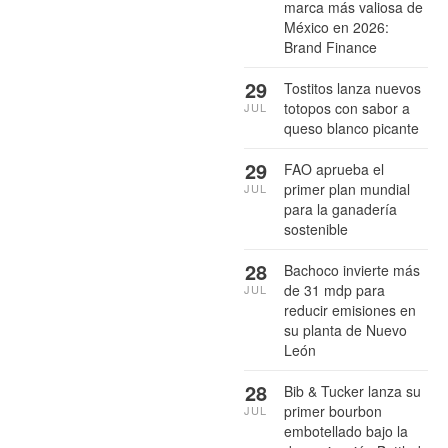
marca más valiosa de
México en 2026:
Brand Finance
29
Tostitos lanza nuevos
totopos con sabor a
JUL
queso blanco picante
29
FAO aprueba el
primer plan mundial
JUL
para la ganadería
sostenible
28
Bachoco invierte más
de 31 mdp para
JUL
reducir emisiones en
su planta de Nuevo
León
28
Bib & Tucker lanza su
primer bourbon
JUL
embotellado bajo la