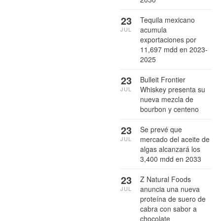
23
Tequila mexicano
acumula
JUL
exportaciones por
11,697 mdd en 2023-
2025
23
Bulleit Frontier
Whiskey presenta su
JUL
nueva mezcla de
bourbon y centeno
23
Se prevé que
mercado del aceite de
JUL
algas alcanzará los
3,400 mdd en 2033
23
Z Natural Foods
anuncia una nueva
JUL
proteína de suero de
cabra con sabor a
chocolate