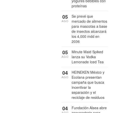
yogures bebibles con
proteínas
05
Se prevé que
mercado de alimentos
AGO
para mascotas a base
de insectos alcanzará
los 4,000 mdd en
2036
05
Minute Maid Spiked
lanza su Vodka
AGO
Lemonade Iced Tea
04
HEINEKEN México y
Ecolana presentan
AGO
campaña que busca
incentivar la
separación y el
reciclaje de residuos
04
Fundación Alsea abre
convocatoria para
AGO