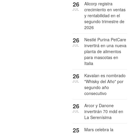
26
Alicorp registra
crecimiento en ventas
JUL
y rentabilidad en el
segundo trimestre de
2026
26
Nestlé Purina PetCare
invertirá en una nueva
JUL
planta de alimentos
para mascotas en
Italia
26
Kavalan es nombrado
"Whisky del Año" por
JUL
segundo año
consecutivo
26
Arcor y Danone
invertirán 70 mdd en
JUL
La Serenísima
25
Mars celebra la