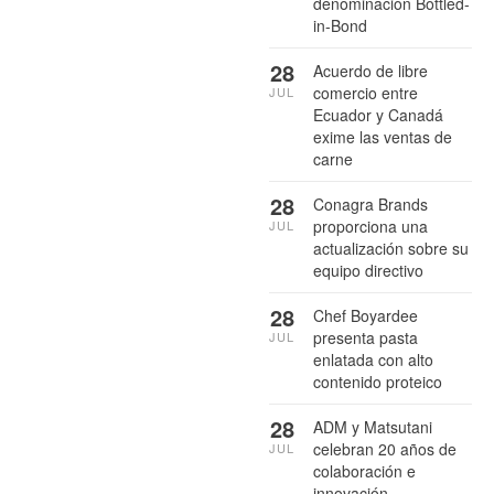
denominación Bottled-
in-Bond
28
Acuerdo de libre
comercio entre
JUL
Ecuador y Canadá
exime las ventas de
carne
28
Conagra Brands
proporciona una
JUL
actualización sobre su
equipo directivo
28
Chef Boyardee
presenta pasta
JUL
enlatada con alto
contenido proteico
28
ADM y Matsutani
celebran 20 años de
JUL
colaboración e
innovación