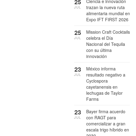
25
Ciencia e innovación
trazan la nueva ruta
JUL
alimentaria mundial en
Expo IFT FIRST 2026
25
Mission Craft Cocktails
celebra el Día
JUL
Nacional del Tequila
con su última
innovación
23
México informa
resultado negativo a
JUL
Cyclospora
cayetanensis en
lechugas de Taylor
Farms
23
Bayer firma acuerdo
con RAGT para
JUL
comercializar a gran
escala trigo híbrido en
2030