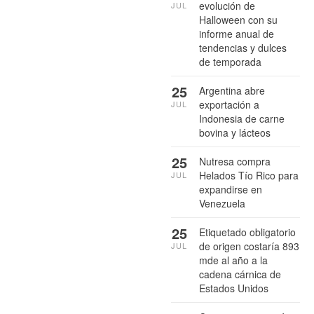
evolución de
JUL
Halloween con su
informe anual de
tendencias y dulces
de temporada
25
Argentina abre
exportación a
JUL
Indonesia de carne
bovina y lácteos
25
Nutresa compra
Helados Tío Rico para
JUL
expandirse en
Venezuela
25
Etiquetado obligatorio
de origen costaría 893
JUL
mde al año a la
cadena cárnica de
Estados Unidos