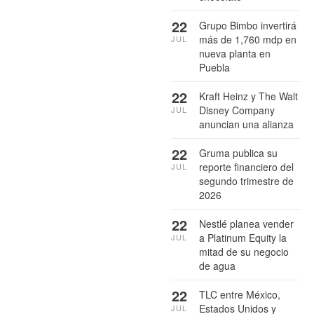
22
Grupo Bimbo invertirá
más de 1,760 mdp en
JUL
nueva planta en
Puebla
22
Kraft Heinz y The Walt
Disney Company
JUL
anuncian una alianza
22
Gruma publica su
reporte financiero del
JUL
segundo trimestre de
2026
22
Nestlé planea vender
a Platinum Equity la
JUL
mitad de su negocio
de agua
22
TLC entre México,
Estados Unidos y
JUL