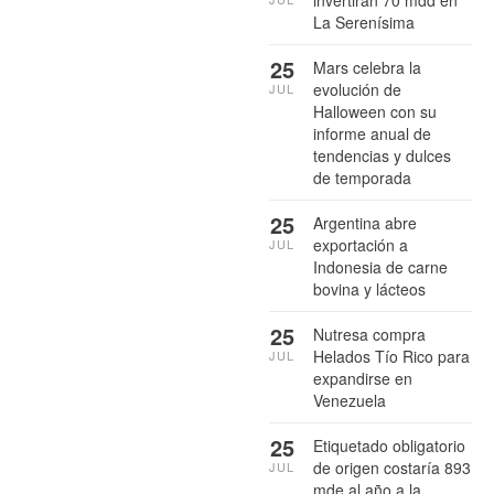
La Serenísima
25
Mars celebra la
evolución de
JUL
Halloween con su
informe anual de
tendencias y dulces
de temporada
25
Argentina abre
exportación a
JUL
Indonesia de carne
bovina y lácteos
25
Nutresa compra
Helados Tío Rico para
JUL
expandirse en
Venezuela
25
Etiquetado obligatorio
de origen costaría 893
JUL
mde al año a la