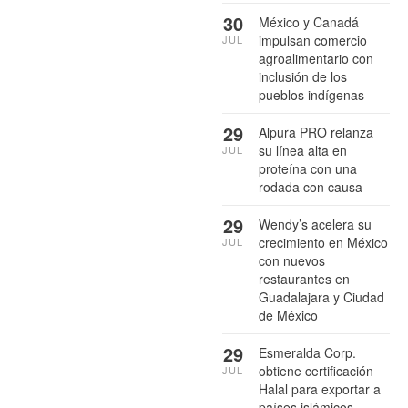
30
México y Canadá
impulsan comercio
JUL
agroalimentario con
inclusión de los
pueblos indígenas
29
Alpura PRO relanza
su línea alta en
JUL
proteína con una
rodada con causa
29
Wendy’s acelera su
crecimiento en México
JUL
con nuevos
restaurantes en
Guadalajara y Ciudad
de México
29
Esmeralda Corp.
obtiene certificación
JUL
Halal para exportar a
países islámicos