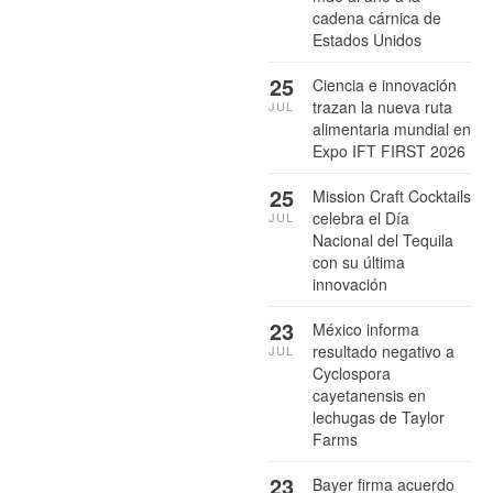
cadena cárnica de
Estados Unidos
25
Ciencia e innovación
trazan la nueva ruta
JUL
alimentaria mundial en
Expo IFT FIRST 2026
25
Mission Craft Cocktails
celebra el Día
JUL
Nacional del Tequila
con su última
innovación
23
México informa
resultado negativo a
JUL
Cyclospora
cayetanensis en
lechugas de Taylor
Farms
23
Bayer firma acuerdo