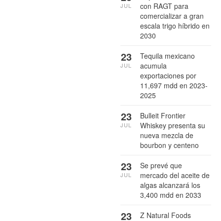
con RAGT para
JUL
comercializar a gran
escala trigo híbrido en
2030
23
Tequila mexicano
acumula
JUL
exportaciones por
11,697 mdd en 2023-
2025
23
Bulleit Frontier
Whiskey presenta su
JUL
nueva mezcla de
bourbon y centeno
23
Se prevé que
mercado del aceite de
JUL
algas alcanzará los
3,400 mdd en 2033
23
Z Natural Foods