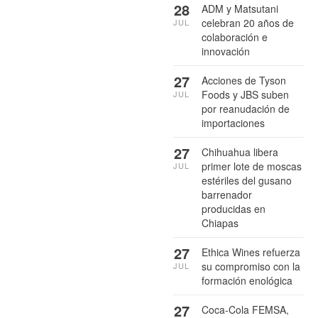
28
ADM y Matsutani
celebran 20 años de
JUL
colaboración e
innovación
27
Acciones de Tyson
Foods y JBS suben
JUL
por reanudación de
importaciones
27
Chihuahua libera
primer lote de moscas
JUL
estériles del gusano
barrenador
producidas en
Chiapas
27
Ethica Wines refuerza
su compromiso con la
JUL
formación enológica
27
Coca-Cola FEMSA,