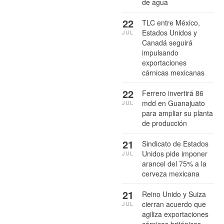
de agua
22
TLC entre México,
Estados Unidos y
JUL
Canadá seguirá
impulsando
exportaciones
cárnicas mexicanas
22
Ferrero invertirá 86
mdd en Guanajuato
JUL
para ampliar su planta
de producción
21
Sindicato de Estados
Unidos pide imponer
JUL
arancel del 75% a la
cerveza mexicana
21
Reino Unido y Suiza
cierran acuerdo que
JUL
agiliza exportaciones
cárnicas británicas