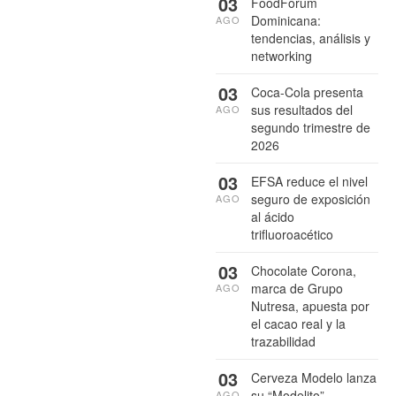
03
FoodForum
Dominicana:
AGO
tendencias, análisis y
networking
03
Coca-Cola presenta
sus resultados del
AGO
segundo trimestre de
2026
03
EFSA reduce el nivel
seguro de exposición
AGO
al ácido
trifluoroacético
03
Chocolate Corona,
marca de Grupo
AGO
Nutresa, apuesta por
el cacao real y la
trazabilidad
03
Cerveza Modelo lanza
su “Modelito”
AGO