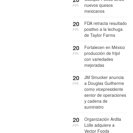
nuevos quesos
JUL
mexicanos
20
FDA retracta resultado
positivo a la lechuga
JUL
de Taylor Farms
20
Fortalecen en México
producción de frijol
JUL
con variedades
mejoradas
20
JM Smucker anuncia
a Douglas Guilherme
JUL
como vicepresidente
senior de operaciones
y cadena de
suministro
20
Organización Ardila
Lülle adquiere a
JUL
Vector Foods