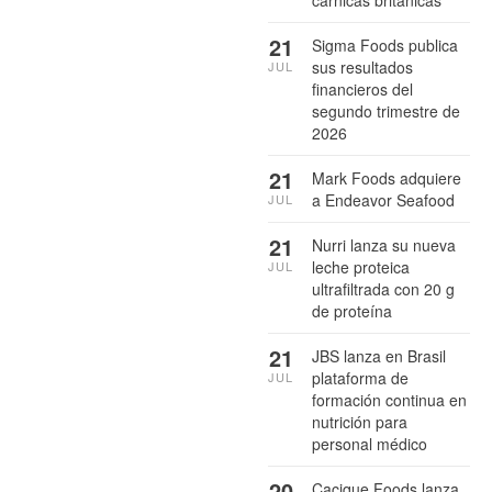
21
Sigma Foods publica
sus resultados
JUL
financieros del
segundo trimestre de
2026
21
Mark Foods adquiere
a Endeavor Seafood
JUL
21
Nurri lanza su nueva
leche proteica
JUL
ultrafiltrada con 20 g
de proteína
21
JBS lanza en Brasil
plataforma de
JUL
formación continua en
nutrición para
personal médico
20
Cacique Foods lanza