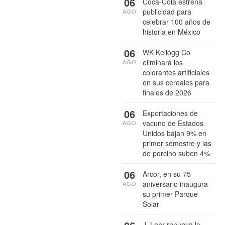
06
Coca-Cola estrena
publicidad para
AGO
celebrar 100 años de
historia en México
06
WK Kellogg Co
eliminará los
AGO
colorantes artificiales
en sus cereales para
finales de 2026
06
Exportaciones de
vacuno de Estados
AGO
Unidos bajan 9% en
primer semestre y las
de porcino suben 4%
06
Arcor, en su 75
aniversario inaugura
AGO
su primer Parque
Solar
J. Lohr renueva la