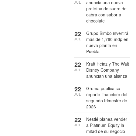
anuncia una nueva
JUL
proteína de suero de
cabra con sabor a
chocolate
22
Grupo Bimbo invertirá
más de 1,760 mdp en
JUL
nueva planta en
Puebla
22
Kraft Heinz y The Walt
Disney Company
JUL
anuncian una alianza
22
Gruma publica su
reporte financiero del
JUL
segundo trimestre de
2026
22
Nestlé planea vender
a Platinum Equity la
JUL
mitad de su negocio