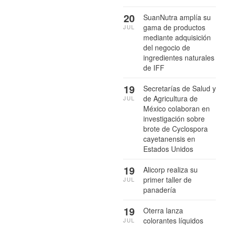
20
SuanNutra amplía su
gama de productos
JUL
mediante adquisición
del negocio de
ingredientes naturales
de IFF
19
Secretarías de Salud y
de Agricultura de
JUL
México colaboran en
investigación sobre
brote de Cyclospora
cayetanensis en
Estados Unidos
19
Alicorp realiza su
primer taller de
JUL
panadería
19
Oterra lanza
colorantes líquidos
JUL