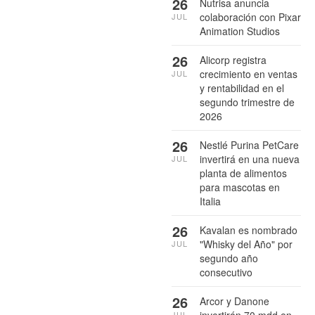
26
Nutrisa anuncia
colaboración con Pixar
JUL
Animation Studios
26
Alicorp registra
crecimiento en ventas
JUL
y rentabilidad en el
segundo trimestre de
2026
26
Nestlé Purina PetCare
invertirá en una nueva
JUL
planta de alimentos
para mascotas en
Italia
26
Kavalan es nombrado
"Whisky del Año" por
JUL
segundo año
consecutivo
26
Arcor y Danone
invertirán 70 mdd en
JUL