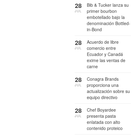
28
Bib & Tucker lanza su
primer bourbon
JUL
embotellado bajo la
denominación Bottled-
in-Bond
28
Acuerdo de libre
comercio entre
JUL
Ecuador y Canadá
exime las ventas de
carne
28
Conagra Brands
proporciona una
JUL
actualización sobre su
equipo directivo
28
Chef Boyardee
presenta pasta
JUL
enlatada con alto
contenido proteico