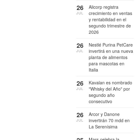
26
Alicorp registra
crecimiento en ventas
JUL
y rentabilidad en el
segundo trimestre de
2026
26
Nestlé Purina PetCare
invertirá en una nueva
JUL
planta de alimentos
para mascotas en
Italia
26
Kavalan es nombrado
"Whisky del Año" por
JUL
segundo año
consecutivo
26
Arcor y Danone
invertirán 70 mdd en
JUL
La Serenísima
25
Mars celebra la