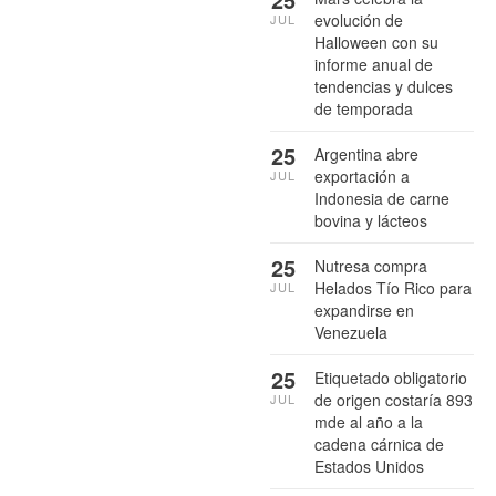
evolución de
JUL
Halloween con su
informe anual de
tendencias y dulces
de temporada
25
Argentina abre
exportación a
JUL
Indonesia de carne
bovina y lácteos
25
Nutresa compra
Helados Tío Rico para
JUL
expandirse en
Venezuela
25
Etiquetado obligatorio
de origen costaría 893
JUL
mde al año a la
cadena cárnica de
Estados Unidos