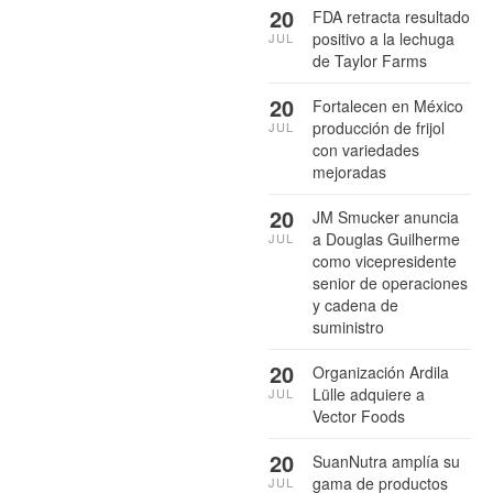
20
FDA retracta resultado
positivo a la lechuga
JUL
de Taylor Farms
20
Fortalecen en México
producción de frijol
JUL
con variedades
mejoradas
20
JM Smucker anuncia
a Douglas Guilherme
JUL
como vicepresidente
senior de operaciones
y cadena de
suministro
20
Organización Ardila
Lülle adquiere a
JUL
Vector Foods
20
SuanNutra amplía su
gama de productos
JUL