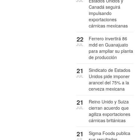
Estados Unidos y
JUL
Canadá seguirá
impulsando
exportaciones
cárnicas mexicanas
22
Ferrero invertirá 86
mdd en Guanajuato
JUL
para ampliar su planta
de producción
21
Sindicato de Estados
Unidos pide imponer
JUL
arancel del 75% a la
cerveza mexicana
21
Reino Unido y Suiza
cierran acuerdo que
JUL
agiliza exportaciones
cárnicas británicas
21
Sigma Foods publica
sus resultados
JUL