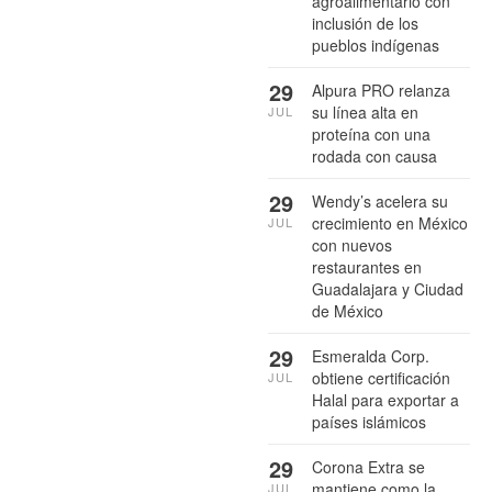
agroalimentario con
inclusión de los
pueblos indígenas
29
Alpura PRO relanza
su línea alta en
JUL
proteína con una
rodada con causa
29
Wendy’s acelera su
crecimiento en México
JUL
con nuevos
restaurantes en
Guadalajara y Ciudad
de México
29
Esmeralda Corp.
obtiene certificación
JUL
Halal para exportar a
países islámicos
29
Corona Extra se
mantiene como la
JUL