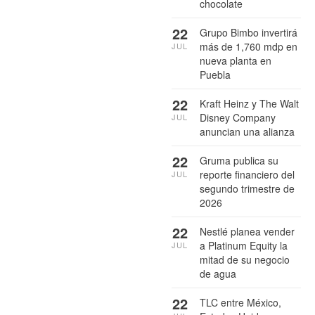
chocolate
22
Grupo Bimbo invertirá
más de 1,760 mdp en
JUL
nueva planta en
Puebla
22
Kraft Heinz y The Walt
Disney Company
JUL
anuncian una alianza
22
Gruma publica su
reporte financiero del
JUL
segundo trimestre de
2026
22
Nestlé planea vender
a Platinum Equity la
JUL
mitad de su negocio
de agua
22
TLC entre México,