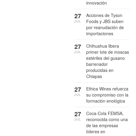
innovación
27
Acciones de Tyson
Foods y JBS suben
JUL
por reanudación de
importaciones
27
Chihuahua libera
primer lote de moscas
JUL
estériles del gusano
barrenador
producidas en
Chiapas
27
Ethica Wines refuerza
su compromiso con la
JUL
formación enológica
27
Coca-Cola FEMSA,
reconocida como una
JUL
de las empresas
líderes en