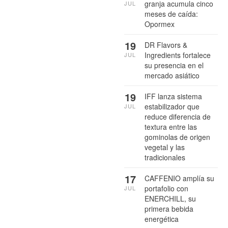
granja acumula cinco
JUL
meses de caída:
Opormex
19
DR Flavors &
Ingredients fortalece
JUL
su presencia en el
mercado asiático
19
IFF lanza sistema
estabilizador que
JUL
reduce diferencia de
textura entre las
gominolas de origen
vegetal y las
tradicionales
17
CAFFENIO amplía su
portafolio con
JUL
ENERCHILL, su
primera bebida
energética