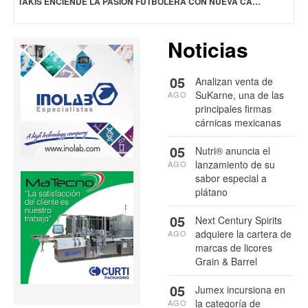
TAKIS ENCIENDE LA PASIÓN FUTBOLERA CON NUEVA CAMPAÑA
Noticias
05
Analizan venta de
SuKarne, una de las
AGO
principales firmas
cárnicas mexicanas
05
Nutri® anuncia el
lanzamiento de su
AGO
sabor especial a
plátano
05
Next Century Spirits
adquiere la cartera de
AGO
marcas de licores
Grain & Barrel
05
Jumex incursiona en
la categoría de
AGO