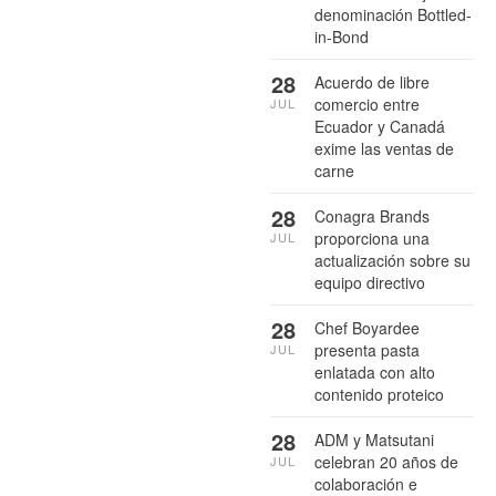
denominación Bottled-
in-Bond
28
Acuerdo de libre
comercio entre
JUL
Ecuador y Canadá
exime las ventas de
carne
28
Conagra Brands
proporciona una
JUL
actualización sobre su
equipo directivo
28
Chef Boyardee
presenta pasta
JUL
enlatada con alto
contenido proteico
28
ADM y Matsutani
celebran 20 años de
JUL
colaboración e