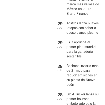
marca más valiosa de
México en 2026:
Brand Finance
29
Tostitos lanza nuevos
totopos con sabor a
JUL
queso blanco picante
29
FAO aprueba el
primer plan mundial
JUL
para la ganadería
sostenible
28
Bachoco invierte más
de 31 mdp para
JUL
reducir emisiones en
su planta de Nuevo
León
28
Bib & Tucker lanza su
primer bourbon
JUL
embotellado bajo la