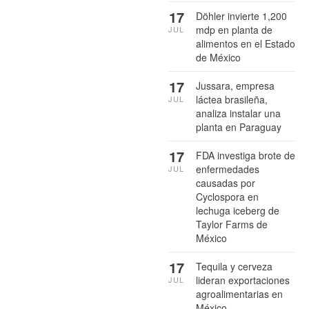
17
Döhler invierte 1,200
mdp en planta de
JUL
alimentos en el Estado
de México
17
Jussara, empresa
láctea brasileña,
JUL
analiza instalar una
planta en Paraguay
17
FDA investiga brote de
enfermedades
JUL
causadas por
Cyclospora en
lechuga iceberg de
Taylor Farms de
México
17
Tequila y cerveza
lideran exportaciones
JUL
agroalimentarias en
México