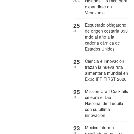
Helados Tío Rico para
JUL
expandirse en
Venezuela
25
Etiquetado obligatorio
de origen costaría 893
JUL
mde al año a la
cadena cárnica de
Estados Unidos
25
Ciencia e innovación
trazan la nueva ruta
JUL
alimentaria mundial en
Expo IFT FIRST 2026
25
Mission Craft Cocktails
celebra el Día
JUL
Nacional del Tequila
con su última
innovación
23
México informa
resultado negativo a
JUL