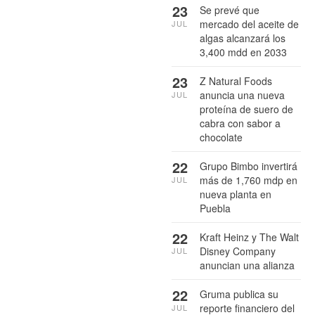
23
Se prevé que
mercado del aceite de
JUL
algas alcanzará los
3,400 mdd en 2033
23
Z Natural Foods
anuncia una nueva
JUL
proteína de suero de
cabra con sabor a
chocolate
22
Grupo Bimbo invertirá
más de 1,760 mdp en
JUL
nueva planta en
Puebla
22
Kraft Heinz y The Walt
Disney Company
JUL
anuncian una alianza
22
Gruma publica su
reporte financiero del
JUL