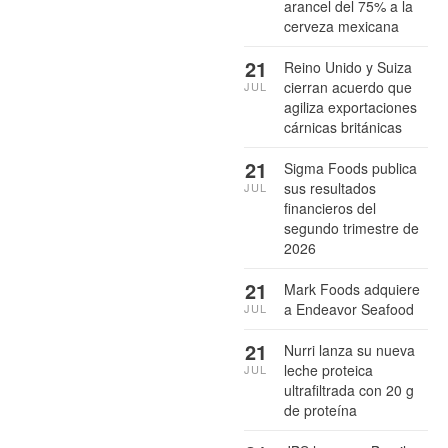
arancel del 75% a la
cerveza mexicana
21
Reino Unido y Suiza
cierran acuerdo que
JUL
agiliza exportaciones
cárnicas británicas
21
Sigma Foods publica
sus resultados
JUL
financieros del
segundo trimestre de
2026
21
Mark Foods adquiere
a Endeavor Seafood
JUL
21
Nurri lanza su nueva
leche proteica
JUL
ultrafiltrada con 20 g
de proteína