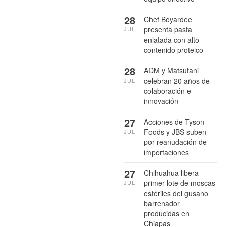
28
Chef Boyardee
presenta pasta
JUL
enlatada con alto
contenido proteico
28
ADM y Matsutani
celebran 20 años de
JUL
colaboración e
innovación
27
Acciones de Tyson
Foods y JBS suben
JUL
por reanudación de
importaciones
27
Chihuahua libera
primer lote de moscas
JUL
estériles del gusano
barrenador
producidas en
Chiapas