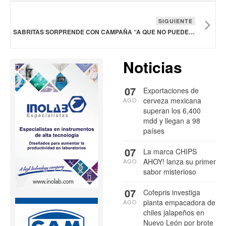
SIGUIENTE
SABRITAS SORPRENDE CON CAMPAÑA “A QUE NO PUEDES ESPERAR A COMER UNA”, UN LLAMADO A LA NOSTALGIA
Noticias
07
Exportaciones de
cerveza mexicana
AGO
superan los 6,400
mdd y llegan a 98
países
07
La marca CHIPS
AHOY! lanza su primer
AGO
sabor misterioso
07
Cofepris investiga
planta empacadora de
AGO
chiles jalapeños en
Nuevo León por brote