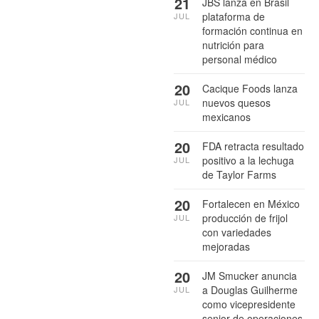
21
JBS lanza en Brasil
plataforma de
JUL
formación continua en
nutrición para
personal médico
20
Cacique Foods lanza
nuevos quesos
JUL
mexicanos
20
FDA retracta resultado
positivo a la lechuga
JUL
de Taylor Farms
20
Fortalecen en México
producción de frijol
JUL
con variedades
mejoradas
20
JM Smucker anuncia
a Douglas Guilherme
JUL
como vicepresidente
senior de operaciones