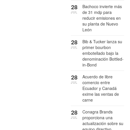
28
Bachoco invierte más
de 31 mdp para
JUL
reducir emisiones en
su planta de Nuevo
León
28
Bib & Tucker lanza su
primer bourbon
JUL
embotellado bajo la
denominación Bottled-
in-Bond
28
Acuerdo de libre
comercio entre
JUL
Ecuador y Canadá
exime las ventas de
carne
28
Conagra Brands
proporciona una
JUL
actualización sobre su
equipo directivo