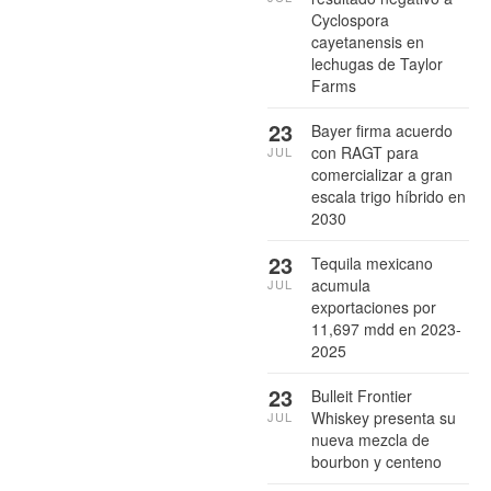
Cyclospora
cayetanensis en
lechugas de Taylor
Farms
23
Bayer firma acuerdo
con RAGT para
JUL
comercializar a gran
escala trigo híbrido en
2030
23
Tequila mexicano
acumula
JUL
exportaciones por
11,697 mdd en 2023-
2025
23
Bulleit Frontier
Whiskey presenta su
JUL
nueva mezcla de
bourbon y centeno