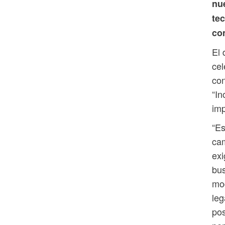
nu
te
co
El 
cel
con
“In
imp
“Es
ca
exi
bus
mod
leg
pos