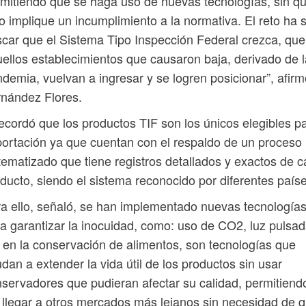
mitiendo que se haga uso de nuevas tecnologías, sin q
o implique un incumplimiento a la normativa. El reto ha 
car que el Sistema Tipo Inspección Federal crezca, que
ellos establecimientos que causaron baja, derivado de l
demia, vuelvan a ingresar y se logren posicionar”, afirm
nández Flores.
ecordó que los productos TIF son los únicos elegibles p
ortación ya que cuentan con el respaldo de un proceso
tematizado que tiene registros detallados y exactos de 
ducto, siendo el sistema reconocido por diferentes paíse
a ello, señaló, se han implementado nuevas tecnología
a garantizar la inocuidad, como: uso de CO2, luz pulsa
en la conservación de alimentos, son tecnologías que
dan a extender la vida útil de los productos sin usar
servadores que pudieran afectar su calidad, permitiend
 llegar a otros mercados más lejanos sin necesidad de 