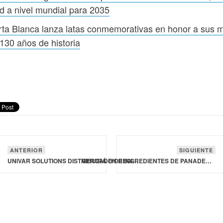
 a nivel mundial para 2035
ta Blanca lanza latas conmemorativas en honor a sus 
130 años de historia
ANTERIOR
SIGUIENTE
UNIVAR SOLUTIONS DISTRIBUIRÁ EN REGIONES EUROPEAS INGREDIENTES PARA ALIMENTOS Y BEBIDAS DE INGREDION
MERCADO DE INGREDIENTES DE PANADERÍA ALCANZARÁ LOS 32,100 MDD A NIVEL MUNDIAL PARA 2035