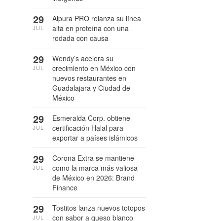
29
Alpura PRO relanza su línea
alta en proteína con una
JUL
rodada con causa
29
Wendy’s acelera su
crecimiento en México con
JUL
nuevos restaurantes en
Guadalajara y Ciudad de
México
29
Esmeralda Corp. obtiene
certificación Halal para
JUL
exportar a países islámicos
29
Corona Extra se mantiene
como la marca más valiosa
JUL
de México en 2026: Brand
Finance
29
Tostitos lanza nuevos totopos
con sabor a queso blanco
JUL