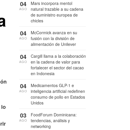
04
Mars incorpora mentol
natural trazable a su cadena
AGO
a
de suministro europea de
chicles
04
McCormick avanza en su
fusión con la división de
AGO
alimentación de Unilever
04
Cargill llama a la colaboración
en la cadena de valor para
AGO
fortalecer el sector del cacao
en Indonesia
ión
04
Medicamentos GLP-1 e
inteligencia artificial redefinen
AGO
consumo de pollo en Estados
Unidos
 lo
03
FoodForum Dominicana:
tendencias, análisis y
AGO
rir
networking