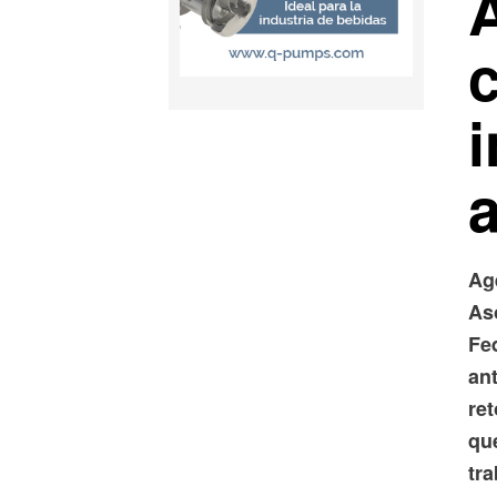
A
a
Ag
As
Fe
an
ret
qu
tr