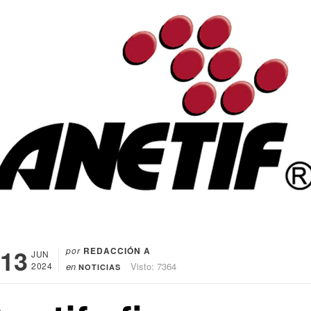
13
por
REDACCIÓN A
JUN
2024
en
Visto: 7364
NOTICIAS