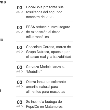
vas
03
Coca-Cola presenta sus
s
resultados del segundo
AGO
trimestre de 2026
03
EFSA reduce el nivel seguro
de exposición al ácido
AGO
trifluoroacético
ue
03
Chocolate Corona, marca de
Grupo Nutresa, apuesta por
AGO
el cacao real y la trazabilidad
03
Cerveza Modelo lanza su
“Modelito”
AGO
03
Oterra lanza un colorante
amarillo natural para
AGO
s
alimentos para mascotas
03
Se incendia bodega de
PepsiCo en Matamoros,
AGO