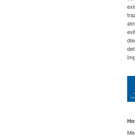
exi
tra
atm
evi
dis
det
imp
Ho
Mer