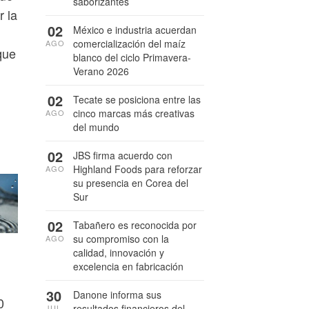
saborizantes
r la
02
México e industria acuerdan
comercialización del maíz
AGO
que
blanco del ciclo Primavera-
Verano 2026
02
Tecate se posiciona entre las
cinco marcas más creativas
AGO
del mundo
02
JBS firma acuerdo con
Highland Foods para reforzar
AGO
su presencia en Corea del
Sur
02
Tabañero es reconocida por
su compromiso con la
AGO
calidad, innovación y
excelencia en fabricación
30
Danone informa sus
0
resultados financieros del
JUL