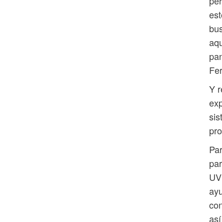
per
est
bus
aqu
pan
Fer
Y r
exp
sis
pro
Par
par
UV 
ayu
con
así