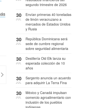
segundo trimestre de 2026
más
30
Envían primeras 40 toneladas
de limón veracruzano a
JUL
mercados de Estados Unidos
y Rusia
30
República Dominicana será
sede de cumbre regional
JUL
sobre seguridad alimentaria
30
Destilería Old Elk lanza su
esperada colección de 10
JUL
años
30
Sargento anuncia un acuerdo
para adquirir La Terra Fina
JUL
30
México y Canadá impulsan
comercio agroalimentario con
JUL
inclusión de los pueblos
indígenas