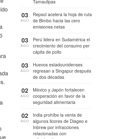
ue
Tamaulipas
sido
03
Repsol acelera la hoja de ruta
de Bimbo hacia las cero
AGO
a
emisiones netas
ó
03
Perú lidera en Sudamérica el
crecimiento del consumo per
AGO
cápita de pollo
ara
03
Huevos estadounidenses
regresan a Singapur después
AGO
cada
de dos décadas
s.
02
México y Japón fortalecen
s
cooperación en favor de la
AGO
da
seguridad alimentaria
02
India prohíbe la venta de
algunos licores de Diageo e
AGO
Inbrew por infracciones
o
relacionadas con
que