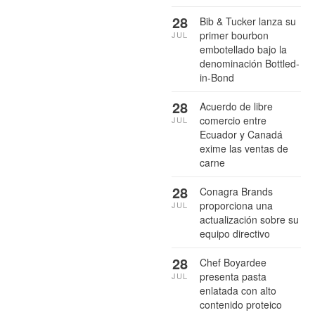
28
Bib & Tucker lanza su
primer bourbon
JUL
embotellado bajo la
denominación Bottled-
in-Bond
28
Acuerdo de libre
comercio entre
JUL
Ecuador y Canadá
exime las ventas de
carne
28
Conagra Brands
proporciona una
JUL
actualización sobre su
equipo directivo
28
Chef Boyardee
presenta pasta
JUL
enlatada con alto
contenido proteico