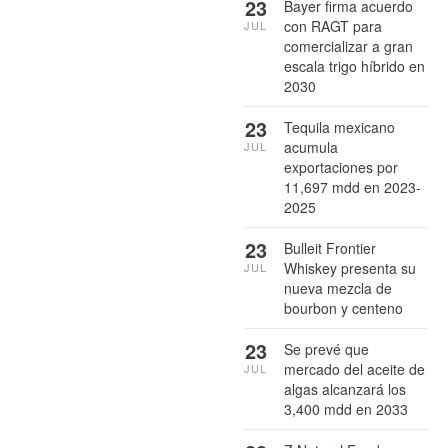
23
Bayer firma acuerdo
con RAGT para
JUL
comercializar a gran
escala trigo híbrido en
2030
23
Tequila mexicano
acumula
JUL
exportaciones por
11,697 mdd en 2023-
2025
23
Bulleit Frontier
Whiskey presenta su
JUL
nueva mezcla de
bourbon y centeno
23
Se prevé que
mercado del aceite de
JUL
algas alcanzará los
3,400 mdd en 2033