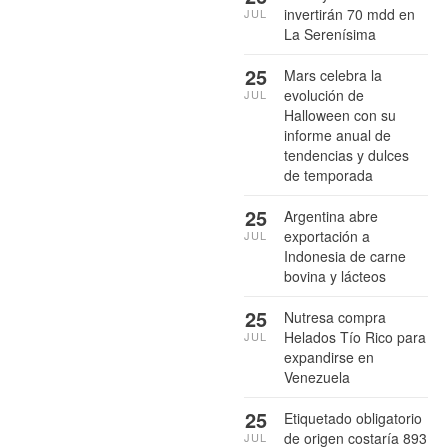
invertirán 70 mdd en
JUL
La Serenísima
25
Mars celebra la
evolución de
JUL
Halloween con su
informe anual de
tendencias y dulces
de temporada
25
Argentina abre
exportación a
JUL
Indonesia de carne
bovina y lácteos
25
Nutresa compra
Helados Tío Rico para
JUL
expandirse en
Venezuela
25
Etiquetado obligatorio
de origen costaría 893
JUL