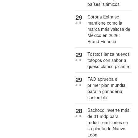
países islámicos
29
Corona Extra se
mantiene como la
JUL
marca más valiosa de
México en 2026:
Brand Finance
29
Tostitos lanza nuevos
totopos con sabor a
JUL
queso blanco picante
29
FAO aprueba el
primer plan mundial
JUL
para la ganadería
sostenible
28
Bachoco invierte más
de 31 mdp para
JUL
reducir emisiones en
su planta de Nuevo
León