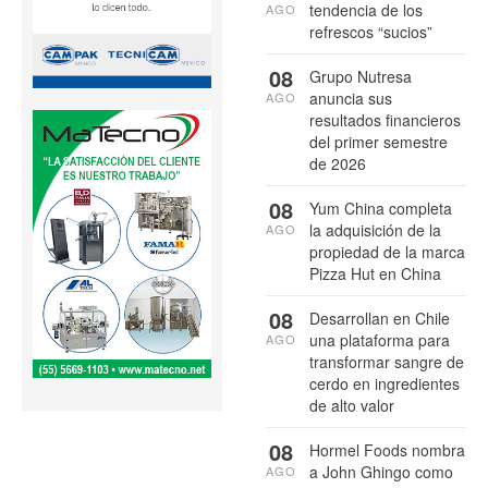
tendencia de los
AGO
refrescos “sucios”
08
Grupo Nutresa
anuncia sus
AGO
resultados financieros
del primer semestre
de 2026
08
Yum China completa
la adquisición de la
AGO
propiedad de la marca
Pizza Hut en China
08
Desarrollan en Chile
una plataforma para
AGO
transformar sangre de
cerdo en ingredientes
de alto valor
08
Hormel Foods nombra
a John Ghingo como
AGO