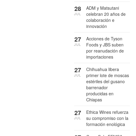
28
ADM y Matsutani
celebran 20 años de
JUL
colaboración e
innovación
27
Acciones de Tyson
Foods y JBS suben
JUL
por reanudación de
importaciones
27
Chihuahua libera
primer lote de moscas
JUL
estériles del gusano
barrenador
producidas en
Chiapas
27
Ethica Wines refuerza
su compromiso con la
JUL
formación enológica