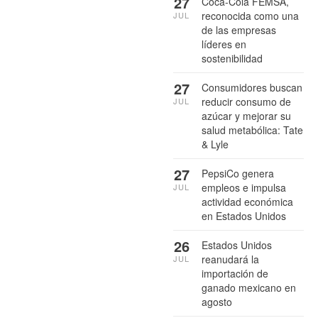
27
Coca-Cola FEMSA,
reconocida como una
JUL
de las empresas
líderes en
sostenibilidad
27
Consumidores buscan
reducir consumo de
JUL
azúcar y mejorar su
salud metabólica: Tate
& Lyle
27
PepsiCo genera
empleos e impulsa
JUL
actividad económica
en Estados Unidos
26
Estados Unidos
reanudará la
JUL
importación de
ganado mexicano en
agosto