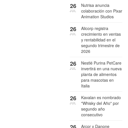
26
Nutrisa anuncia
colaboración con Pixar
JUL
Animation Studios
26
Alicorp registra
crecimiento en ventas
JUL
y rentabilidad en el
segundo trimestre de
2026
26
Nestlé Purina PetCare
invertirá en una nueva
JUL
planta de alimentos
para mascotas en
Italia
26
Kavalan es nombrado
"Whisky del Año" por
JUL
segundo año
consecutivo
26
Arcor y Danone