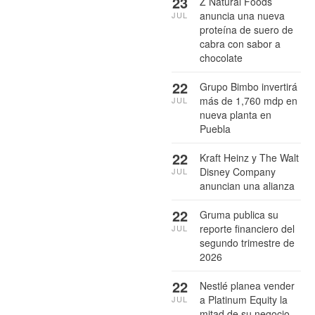
23
Z Natural Foods
anuncia una nueva
JUL
proteína de suero de
cabra con sabor a
chocolate
22
Grupo Bimbo invertirá
más de 1,760 mdp en
JUL
nueva planta en
Puebla
22
Kraft Heinz y The Walt
Disney Company
JUL
anuncian una alianza
22
Gruma publica su
reporte financiero del
JUL
segundo trimestre de
2026
22
Nestlé planea vender
a Platinum Equity la
JUL
mitad de su negocio