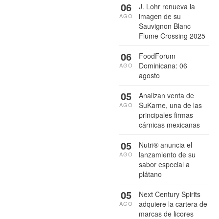
06
J. Lohr renueva la
imagen de su
AGO
Sauvignon Blanc
Flume Crossing 2025
06
FoodForum
Dominicana: 06
AGO
agosto
05
Analizan venta de
SuKarne, una de las
AGO
principales firmas
cárnicas mexicanas
05
Nutri® anuncia el
lanzamiento de su
AGO
sabor especial a
plátano
05
Next Century Spirits
adquiere la cartera de
AGO
marcas de licores