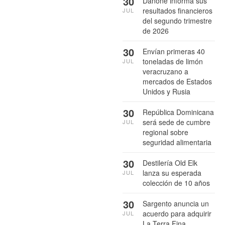
30
Danone informa sus
resultados financieros
JUL
del segundo trimestre
de 2026
30
Envían primeras 40
toneladas de limón
JUL
veracruzano a
mercados de Estados
Unidos y Rusia
30
República Dominicana
será sede de cumbre
JUL
regional sobre
seguridad alimentaria
30
Destilería Old Elk
lanza su esperada
JUL
colección de 10 años
30
Sargento anuncia un
acuerdo para adquirir
JUL
La Terra Fina