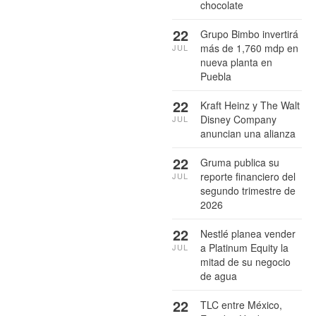
chocolate
22
Grupo Bimbo invertirá
más de 1,760 mdp en
JUL
nueva planta en
Puebla
22
Kraft Heinz y The Walt
Disney Company
JUL
anuncian una alianza
22
Gruma publica su
reporte financiero del
JUL
segundo trimestre de
2026
22
Nestlé planea vender
a Platinum Equity la
JUL
mitad de su negocio
de agua
22
TLC entre México,