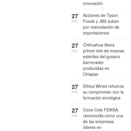
innovación
27
Acciones de Tyson
Foods y JBS suben
JUL
por reanudación de
importaciones
27
Chihuahua libera
primer lote de moscas
JUL
estériles del gusano
barrenador
producidas en
Chiapas
27
Ethica Wines refuerza
su compromiso con la
JUL
formación enológica
27
Coca-Cola FEMSA,
reconocida como una
JUL
de las empresas
líderes en