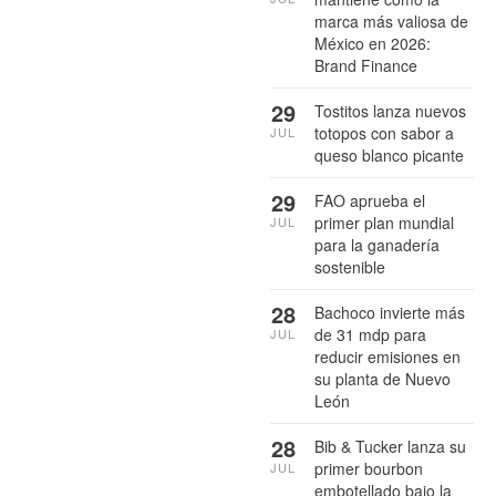
marca más valiosa de
México en 2026:
Brand Finance
29
Tostitos lanza nuevos
totopos con sabor a
JUL
queso blanco picante
29
FAO aprueba el
primer plan mundial
JUL
para la ganadería
sostenible
28
Bachoco invierte más
de 31 mdp para
JUL
reducir emisiones en
su planta de Nuevo
León
28
Bib & Tucker lanza su
primer bourbon
JUL
embotellado bajo la