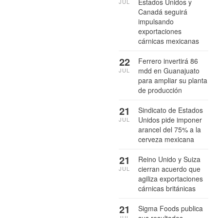
Estados Unidos y
JUL
Canadá seguirá
impulsando
exportaciones
cárnicas mexicanas
22
Ferrero invertirá 86
mdd en Guanajuato
JUL
para ampliar su planta
de producción
21
Sindicato de Estados
Unidos pide imponer
JUL
arancel del 75% a la
cerveza mexicana
21
Reino Unido y Suiza
cierran acuerdo que
JUL
agiliza exportaciones
cárnicas británicas
21
Sigma Foods publica
JUL