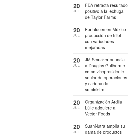
20
FDA retracta resultado
positivo a la lechuga
JUL
de Taylor Farms
20
Fortalecen en México
producción de frijol
JUL
con variedades
mejoradas
20
JM Smucker anuncia
a Douglas Guilherme
JUL
como vicepresidente
senior de operaciones
y cadena de
suministro
20
Organización Ardila
Lülle adquiere a
JUL
Vector Foods
20
SuanNutra amplía su
gama de productos
JUL