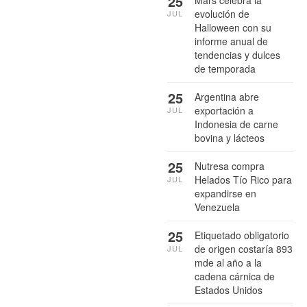
25
Mars celebra la
evolución de
JUL
Halloween con su
informe anual de
tendencias y dulces
de temporada
25
Argentina abre
exportación a
JUL
Indonesia de carne
bovina y lácteos
25
Nutresa compra
Helados Tío Rico para
JUL
expandirse en
Venezuela
25
Etiquetado obligatorio
de origen costaría 893
JUL
mde al año a la
cadena cárnica de
Estados Unidos