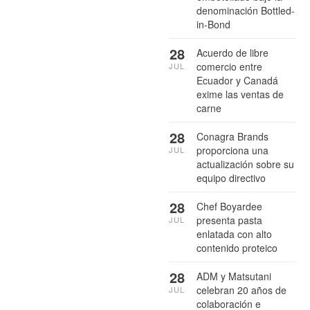
denominación Bottled-
in-Bond
28
Acuerdo de libre
comercio entre
JUL
Ecuador y Canadá
exime las ventas de
carne
28
Conagra Brands
proporciona una
JUL
actualización sobre su
equipo directivo
28
Chef Boyardee
presenta pasta
JUL
enlatada con alto
contenido proteico
28
ADM y Matsutani
celebran 20 años de
JUL
colaboración e