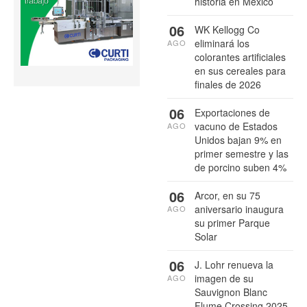
historia en México
06
WK Kellogg Co
eliminará los
AGO
colorantes artificiales
en sus cereales para
finales de 2026
06
Exportaciones de
vacuno de Estados
AGO
Unidos bajan 9% en
primer semestre y las
de porcino suben 4%
06
Arcor, en su 75
aniversario inaugura
AGO
su primer Parque
Solar
06
J. Lohr renueva la
imagen de su
AGO
Sauvignon Blanc
Flume Crossing 2025