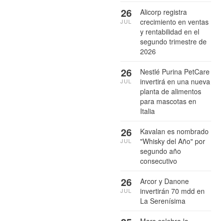
26
Alicorp registra
crecimiento en ventas
JUL
y rentabilidad en el
segundo trimestre de
2026
26
Nestlé Purina PetCare
invertirá en una nueva
JUL
planta de alimentos
para mascotas en
Italia
26
Kavalan es nombrado
"Whisky del Año" por
JUL
segundo año
consecutivo
26
Arcor y Danone
invertirán 70 mdd en
JUL
La Serenísima