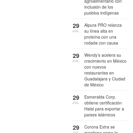
agroalimentario con
inclusión de los
pueblos indígenas
29
Alpura PRO relanza
su línea alta en
JUL
proteína con una
rodada con causa
29
Wendy’s acelera su
crecimiento en México
JUL
con nuevos
restaurantes en
Guadalajara y Ciudad
de México
29
Esmeralda Corp.
obtiene certificación
JUL
Halal para exportar a
países islámicos
29
Corona Extra se
mantiene como la
JUL