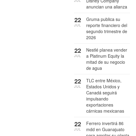
Disney Company
JUL
anuncian una alianza
22
Gruma publica su
reporte financiero del
JUL
segundo trimestre de
2026
22
Nestlé planea vender
a Platinum Equity la
JUL
mitad de su negocio
de agua
22
TLC entre México,
Estados Unidos y
JUL
Canadá seguirá
impulsando
exportaciones
cárnicas mexicanas
22
Ferrero invertirá 86
mdd en Guanajuato
JUL
para ampliar su planta