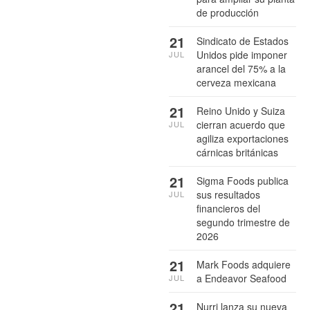
de producción
21
Sindicato de Estados
Unidos pide imponer
JUL
arancel del 75% a la
cerveza mexicana
21
Reino Unido y Suiza
cierran acuerdo que
JUL
agiliza exportaciones
cárnicas británicas
21
Sigma Foods publica
sus resultados
JUL
financieros del
segundo trimestre de
2026
21
Mark Foods adquiere
a Endeavor Seafood
JUL
21
Nurri lanza su nueva