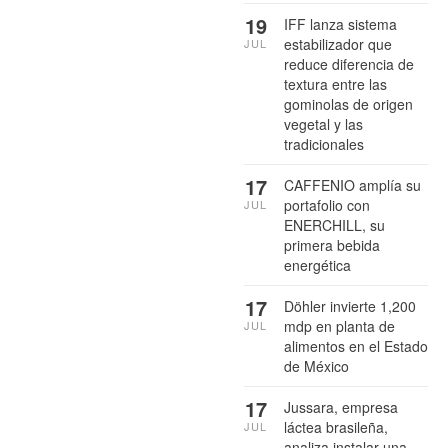
19
IFF lanza sistema
estabilizador que
JUL
reduce diferencia de
textura entre las
gominolas de origen
vegetal y las
tradicionales
17
CAFFENIO amplía su
portafolio con
JUL
ENERCHILL, su
primera bebida
energética
17
Döhler invierte 1,200
mdp en planta de
JUL
alimentos en el Estado
de México
17
Jussara, empresa
láctea brasileña,
JUL
analiza instalar una