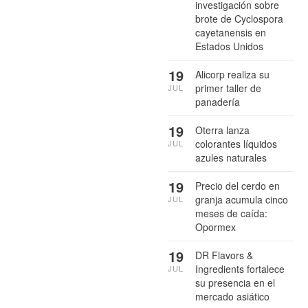
investigación sobre
brote de Cyclospora
cayetanensis en
Estados Unidos
19
Alicorp realiza su
primer taller de
JUL
panadería
19
Oterra lanza
colorantes líquidos
JUL
azules naturales
19
Precio del cerdo en
granja acumula cinco
JUL
meses de caída:
Opormex
19
DR Flavors &
Ingredients fortalece
JUL
su presencia en el
mercado asiático