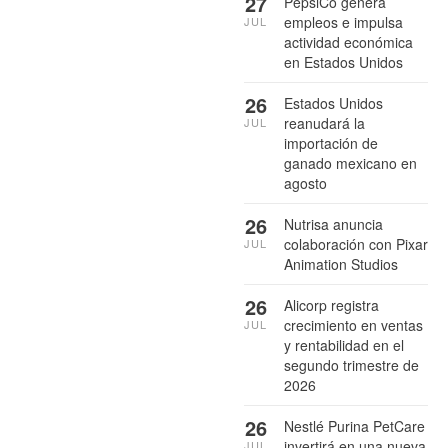
27
PepsiCo genera
empleos e impulsa
JUL
actividad económica
en Estados Unidos
26
Estados Unidos
reanudará la
JUL
importación de
ganado mexicano en
agosto
26
Nutrisa anuncia
colaboración con Pixar
JUL
Animation Studios
26
Alicorp registra
crecimiento en ventas
JUL
y rentabilidad en el
segundo trimestre de
2026
26
Nestlé Purina PetCare
invertirá en una nueva
JUL