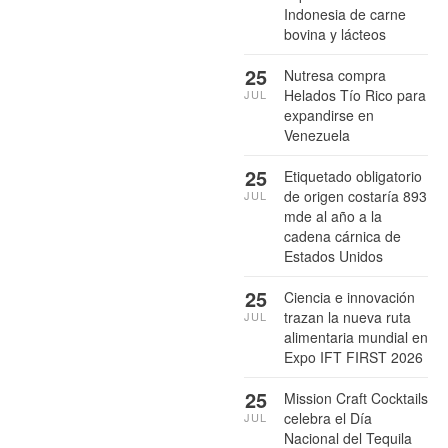
Indonesia de carne
bovina y lácteos
25
Nutresa compra
Helados Tío Rico para
JUL
expandirse en
Venezuela
25
Etiquetado obligatorio
de origen costaría 893
JUL
mde al año a la
cadena cárnica de
Estados Unidos
25
Ciencia e innovación
trazan la nueva ruta
JUL
alimentaria mundial en
Expo IFT FIRST 2026
25
Mission Craft Cocktails
celebra el Día
JUL
Nacional del Tequila