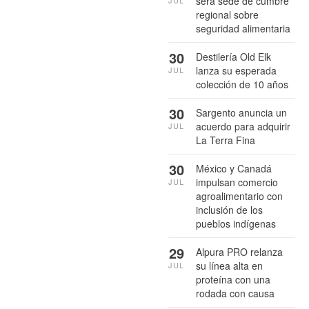
será sede de cumbre
JUL
regional sobre
seguridad alimentaria
30
Destilería Old Elk
lanza su esperada
JUL
colección de 10 años
30
Sargento anuncia un
acuerdo para adquirir
JUL
La Terra Fina
30
México y Canadá
impulsan comercio
JUL
agroalimentario con
inclusión de los
pueblos indígenas
29
Alpura PRO relanza
su línea alta en
JUL
proteína con una
rodada con causa