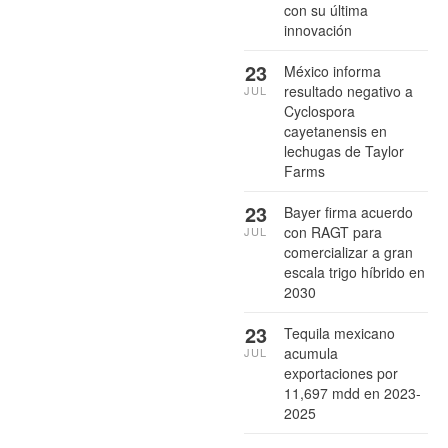
con su última
innovación
23
México informa
resultado negativo a
JUL
Cyclospora
cayetanensis en
lechugas de Taylor
Farms
23
Bayer firma acuerdo
con RAGT para
JUL
comercializar a gran
escala trigo híbrido en
2030
23
Tequila mexicano
acumula
JUL
exportaciones por
11,697 mdd en 2023-
2025