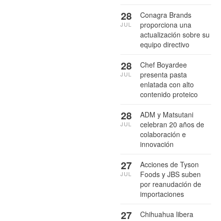
28
Conagra Brands
proporciona una
JUL
actualización sobre su
equipo directivo
28
Chef Boyardee
presenta pasta
JUL
enlatada con alto
contenido proteico
28
ADM y Matsutani
celebran 20 años de
JUL
colaboración e
innovación
27
Acciones de Tyson
Foods y JBS suben
JUL
por reanudación de
importaciones
27
Chihuahua libera