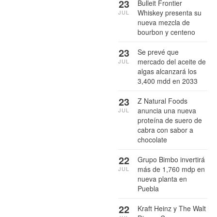
23
Bulleit Frontier
Whiskey presenta su
JUL
nueva mezcla de
bourbon y centeno
23
Se prevé que
mercado del aceite de
JUL
algas alcanzará los
3,400 mdd en 2033
23
Z Natural Foods
anuncia una nueva
JUL
proteína de suero de
cabra con sabor a
chocolate
22
Grupo Bimbo invertirá
más de 1,760 mdp en
JUL
nueva planta en
Puebla
22
Kraft Heinz y The Walt