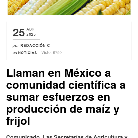
25
ABR
2025
por
REDACCIÓN C
en
Visto: 6759
NOTICIAS
Llaman en México a
comunidad científica a
sumar esfuerzos en
producción de maíz y
frijol
Comunicado. Las Secretarías de Agricultura y