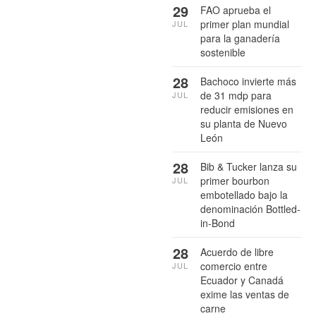
29
FAO aprueba el
primer plan mundial
JUL
para la ganadería
sostenible
28
Bachoco invierte más
de 31 mdp para
JUL
reducir emisiones en
su planta de Nuevo
León
28
Bib & Tucker lanza su
primer bourbon
JUL
embotellado bajo la
denominación Bottled-
in-Bond
28
Acuerdo de libre
comercio entre
JUL
Ecuador y Canadá
exime las ventas de
carne