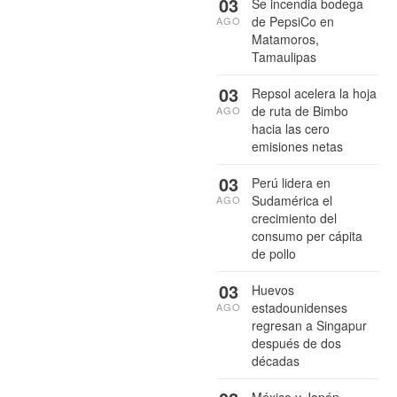
03
Se incendia bodega
de PepsiCo en
AGO
Matamoros,
Tamaulipas
03
Repsol acelera la hoja
de ruta de Bimbo
AGO
hacia las cero
emisiones netas
03
Perú lidera en
Sudamérica el
AGO
crecimiento del
consumo per cápita
de pollo
03
Huevos
estadounidenses
AGO
regresan a Singapur
después de dos
décadas