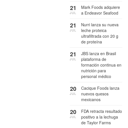
21
Mark Foods adquiere
a Endeavor Seafood
JUL
21
Nurri lanza su nueva
leche proteica
JUL
ultrafiltrada con 20 g
de proteína
21
JBS lanza en Brasil
plataforma de
JUL
formación continua en
nutrición para
personal médico
20
Cacique Foods lanza
nuevos quesos
JUL
mexicanos
20
FDA retracta resultado
positivo a la lechuga
JUL
de Taylor Farms