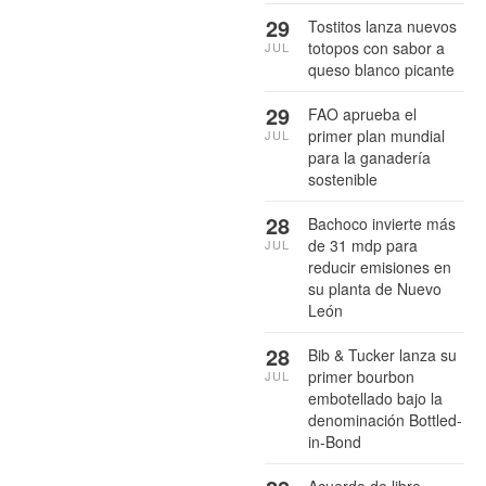
29
Tostitos lanza nuevos
totopos con sabor a
JUL
queso blanco picante
29
FAO aprueba el
primer plan mundial
JUL
para la ganadería
sostenible
28
Bachoco invierte más
de 31 mdp para
JUL
reducir emisiones en
su planta de Nuevo
León
28
Bib & Tucker lanza su
primer bourbon
JUL
embotellado bajo la
denominación Bottled-
in-Bond