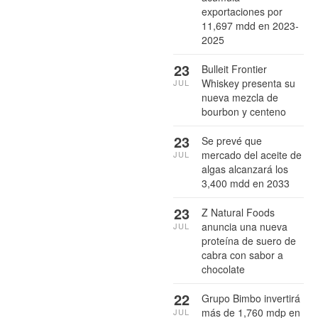
exportaciones por
11,697 mdd en 2023-
2025
23
Bulleit Frontier
Whiskey presenta su
JUL
nueva mezcla de
bourbon y centeno
23
Se prevé que
mercado del aceite de
JUL
algas alcanzará los
3,400 mdd en 2033
23
Z Natural Foods
anuncia una nueva
JUL
proteína de suero de
cabra con sabor a
chocolate
22
Grupo Bimbo invertirá
más de 1,760 mdp en
JUL