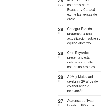
28
Acuerdo de libre
comercio entre
JUL
Ecuador y Canadá
exime las ventas de
carne
28
Conagra Brands
proporciona una
JUL
actualización sobre su
equipo directivo
28
Chef Boyardee
presenta pasta
JUL
enlatada con alto
contenido proteico
28
ADM y Matsutani
celebran 20 años de
JUL
colaboración e
innovación
27
Acciones de Tyson
Foods y JBS suben
JUL