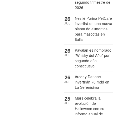
segundo trimestre de
2026
26
Nestlé Purina PetCare
invertirá en una nueva
JUL
planta de alimentos
para mascotas en
Italia
26
Kavalan es nombrado
"Whisky del Año" por
JUL
segundo año
consecutivo
26
Arcor y Danone
invertirán 70 mdd en
JUL
La Serenísima
25
Mars celebra la
evolución de
JUL
Halloween con su
informe anual de