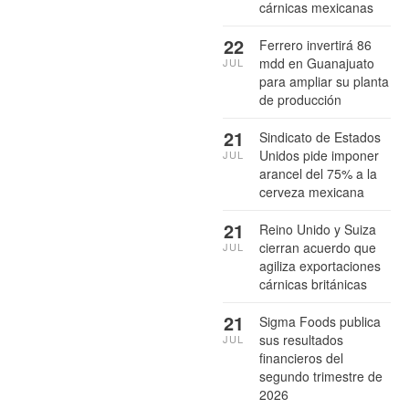
cárnicas mexicanas
22
Ferrero invertirá 86
mdd en Guanajuato
JUL
para ampliar su planta
de producción
21
Sindicato de Estados
Unidos pide imponer
JUL
arancel del 75% a la
cerveza mexicana
21
Reino Unido y Suiza
cierran acuerdo que
JUL
agiliza exportaciones
cárnicas británicas
21
Sigma Foods publica
sus resultados
JUL
financieros del
segundo trimestre de
2026