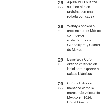
29
Alpura PRO relanza
su línea alta en
JUL
proteína con una
rodada con causa
29
Wendy’s acelera su
crecimiento en México
JUL
con nuevos
restaurantes en
Guadalajara y Ciudad
de México
29
Esmeralda Corp.
obtiene certificación
JUL
Halal para exportar a
países islámicos
29
Corona Extra se
mantiene como la
JUL
marca más valiosa de
México en 2026:
Brand Finance