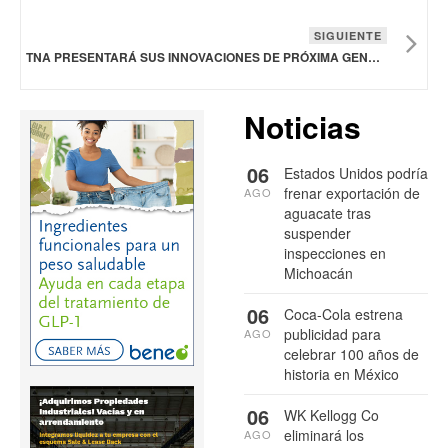
SIGUIENTE
TNA PRESENTARÁ SUS INNOVACIONES DE PRÓXIMA GENERACIÓN EN CONFITERÍA EN INTERPACK 2026
Noticias
06
Estados Unidos podría
frenar exportación de
AGO
aguacate tras
suspender
inspecciones en
Michoacán
06
Coca-Cola estrena
publicidad para
AGO
celebrar 100 años de
historia en México
06
WK Kellogg Co
eliminará los
AGO