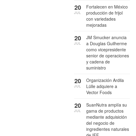
20
Fortalecen en México
producción de frijol
JUL
con variedades
mejoradas
20
JM Smucker anuncia
a Douglas Guilherme
JUL
como vicepresidente
senior de operaciones
y cadena de
suministro
20
Organización Ardila
Lülle adquiere a
JUL
Vector Foods
20
SuanNutra amplía su
gama de productos
JUL
mediante adquisición
del negocio de
ingredientes naturales
de IFF