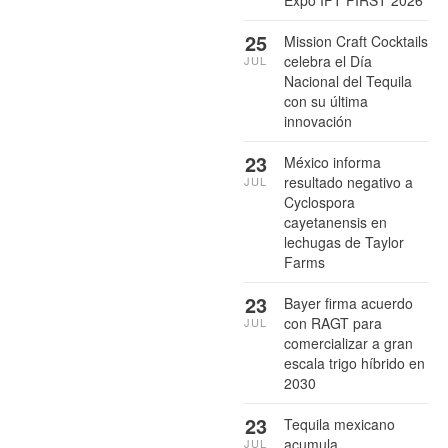
Expo IFT FIRST 2026
25
Mission Craft Cocktails
celebra el Día
JUL
Nacional del Tequila
con su última
innovación
23
México informa
resultado negativo a
JUL
Cyclospora
cayetanensis en
lechugas de Taylor
Farms
23
Bayer firma acuerdo
con RAGT para
JUL
comercializar a gran
escala trigo híbrido en
2030
23
Tequila mexicano
acumula
JUL