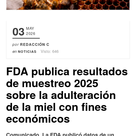
03
MAY
2026
por
REDACCIÓN C
en
Visto: 646
NOTICIAS
FDA publica resultados
de muestreo 2025
sobre la adulteración
de la miel con fines
económicos
Comunicado. La FDA publicó datos de un