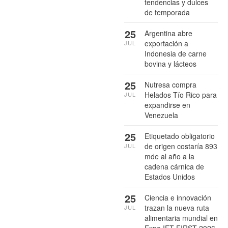
tendencias y dulces
de temporada
25
Argentina abre
exportación a
JUL
Indonesia de carne
bovina y lácteos
25
Nutresa compra
Helados Tío Rico para
JUL
expandirse en
Venezuela
25
Etiquetado obligatorio
de origen costaría 893
JUL
mde al año a la
cadena cárnica de
Estados Unidos
25
Ciencia e innovación
trazan la nueva ruta
JUL
alimentaria mundial en