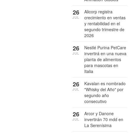
26
Alicorp registra
crecimiento en ventas
JUL
y rentabilidad en el
segundo trimestre de
2026
26
Nestlé Purina PetCare
invertirá en una nueva
JUL
planta de alimentos
para mascotas en
Italia
26
Kavalan es nombrado
"Whisky del Año" por
JUL
segundo año
consecutivo
26
Arcor y Danone
invertirán 70 mdd en
JUL
La Serenísima