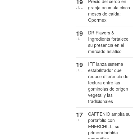
19
Precio del cerdo en
granja acumula cinco
JUL
meses de caída:
Opormex
19
DR Flavors &
Ingredients fortalece
JUL
su presencia en el
mercado asiático
19
IFF lanza sistema
estabilizador que
JUL
reduce diferencia de
textura entre las
gominolas de origen
vegetal y las
tradicionales
17
CAFFENIO amplía su
portafolio con
JUL
ENERCHILL, su
primera bebida
energética