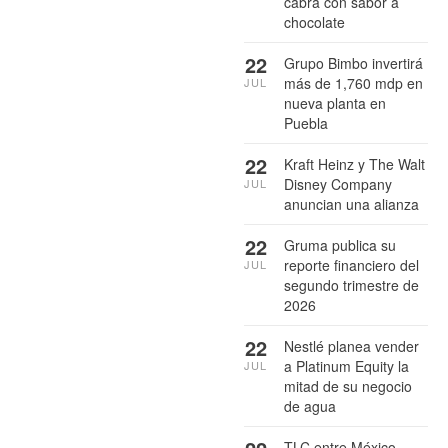
cabra con sabor a
chocolate
22
Grupo Bimbo invertirá
más de 1,760 mdp en
JUL
nueva planta en
Puebla
22
Kraft Heinz y The Walt
Disney Company
JUL
anuncian una alianza
22
Gruma publica su
reporte financiero del
JUL
segundo trimestre de
2026
22
Nestlé planea vender
a Platinum Equity la
JUL
mitad de su negocio
de agua
TLC entre México,