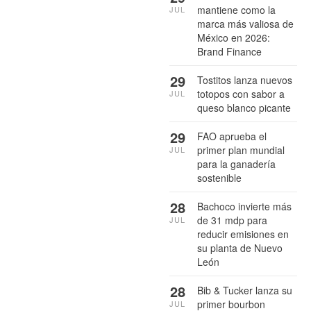
mantiene como la
JUL
marca más valiosa de
México en 2026:
Brand Finance
29
Tostitos lanza nuevos
totopos con sabor a
JUL
queso blanco picante
29
FAO aprueba el
primer plan mundial
JUL
para la ganadería
sostenible
28
Bachoco invierte más
de 31 mdp para
JUL
reducir emisiones en
su planta de Nuevo
León
28
Bib & Tucker lanza su
primer bourbon
JUL