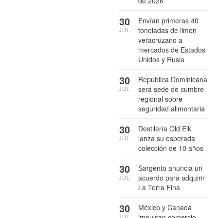
de 2026
30
Envían primeras 40
toneladas de limón
JUL
veracruzano a
mercados de Estados
Unidos y Rusia
30
República Dominicana
será sede de cumbre
JUL
regional sobre
seguridad alimentaria
30
Destilería Old Elk
lanza su esperada
JUL
colección de 10 años
30
Sargento anuncia un
acuerdo para adquirir
JUL
La Terra Fina
30
México y Canadá
impulsan comercio
JUL