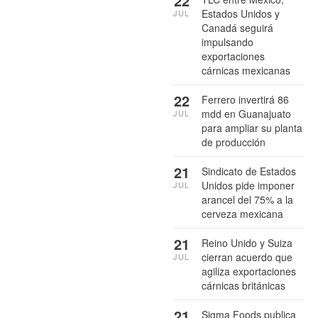
22
Estados Unidos y
JUL
Canadá seguirá
impulsando
exportaciones
cárnicas mexicanas
22
Ferrero invertirá 86
mdd en Guanajuato
JUL
para ampliar su planta
de producción
21
Sindicato de Estados
Unidos pide imponer
JUL
arancel del 75% a la
cerveza mexicana
21
Reino Unido y Suiza
cierran acuerdo que
JUL
agiliza exportaciones
cárnicas británicas
21
Sigma Foods publica