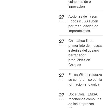
colaboración e
innovación
27
Acciones de Tyson
Foods y JBS suben
JUL
por reanudación de
importaciones
27
Chihuahua libera
primer lote de moscas
JUL
estériles del gusano
barrenador
producidas en
Chiapas
27
Ethica Wines refuerza
su compromiso con la
JUL
formación enológica
27
Coca-Cola FEMSA,
reconocida como una
JUL
de las empresas