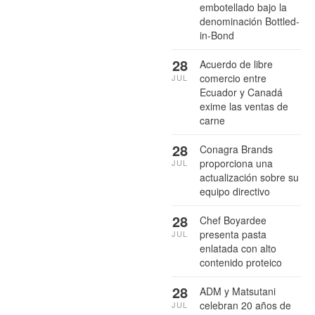
embotellado bajo la
denominación Bottled-
in-Bond
28
Acuerdo de libre
comercio entre
JUL
Ecuador y Canadá
exime las ventas de
carne
28
Conagra Brands
proporciona una
JUL
actualización sobre su
equipo directivo
28
Chef Boyardee
presenta pasta
JUL
enlatada con alto
contenido proteico
28
ADM y Matsutani
celebran 20 años de
JUL