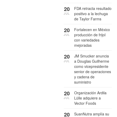
20
FDA retracta resultado
positivo a la lechuga
JUL
de Taylor Farms
20
Fortalecen en México
producción de frijol
JUL
con variedades
mejoradas
20
JM Smucker anuncia
a Douglas Guilherme
JUL
como vicepresidente
senior de operaciones
y cadena de
suministro
20
Organización Ardila
Lülle adquiere a
JUL
Vector Foods
20
SuanNutra amplía su