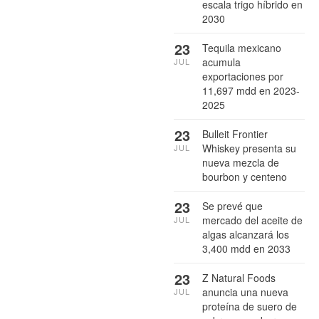
escala trigo híbrido en
2030
23
Tequila mexicano
acumula
JUL
exportaciones por
11,697 mdd en 2023-
2025
23
Bulleit Frontier
Whiskey presenta su
JUL
nueva mezcla de
bourbon y centeno
23
Se prevé que
mercado del aceite de
JUL
algas alcanzará los
3,400 mdd en 2033
23
Z Natural Foods
anuncia una nueva
JUL
proteína de suero de