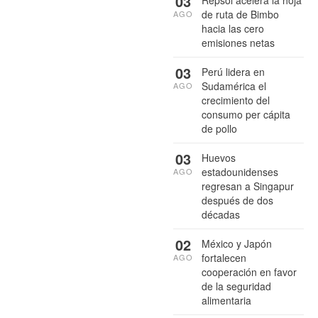
03
Repsol acelera la hoja
de ruta de Bimbo
AGO
hacia las cero
emisiones netas
03
Perú lidera en
Sudamérica el
AGO
crecimiento del
consumo per cápita
de pollo
03
Huevos
estadounidenses
AGO
regresan a Singapur
después de dos
décadas
02
México y Japón
fortalecen
AGO
cooperación en favor
de la seguridad
alimentaria