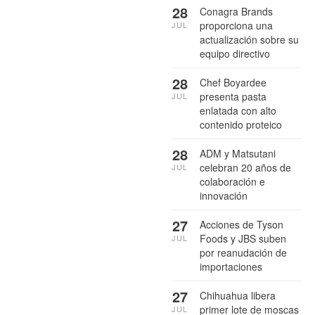
28
Conagra Brands
proporciona una
JUL
actualización sobre su
equipo directivo
28
Chef Boyardee
presenta pasta
JUL
enlatada con alto
contenido proteico
28
ADM y Matsutani
celebran 20 años de
JUL
colaboración e
innovación
27
Acciones de Tyson
Foods y JBS suben
JUL
por reanudación de
importaciones
27
Chihuahua libera
primer lote de moscas
JUL