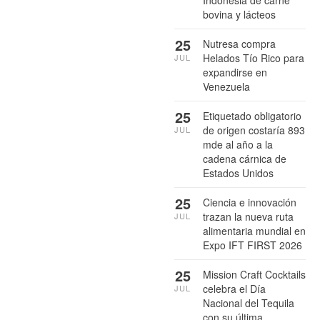
Indonesia de carne
bovina y lácteos
25
Nutresa compra
Helados Tío Rico para
JUL
expandirse en
Venezuela
25
Etiquetado obligatorio
de origen costaría 893
JUL
mde al año a la
cadena cárnica de
Estados Unidos
25
Ciencia e innovación
trazan la nueva ruta
JUL
alimentaria mundial en
Expo IFT FIRST 2026
25
Mission Craft Cocktails
celebra el Día
JUL
Nacional del Tequila
con su última