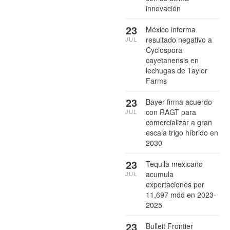
innovación
23
México informa
resultado negativo a
JUL
Cyclospora
cayetanensis en
lechugas de Taylor
Farms
23
Bayer firma acuerdo
con RAGT para
JUL
comercializar a gran
escala trigo híbrido en
2030
23
Tequila mexicano
acumula
JUL
exportaciones por
11,697 mdd en 2023-
2025
23
Bulleit Frontier