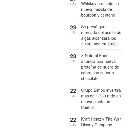
Whiskey presenta su
JUL
nueva mezcla de
bourbon y centeno
23
Se prevé que
mercado del aceite de
JUL
algas alcanzará los
3,400 mdd en 2033
23
Z Natural Foods
anuncia una nueva
JUL
proteína de suero de
cabra con sabor a
chocolate
22
Grupo Bimbo invertirá
más de 1,760 mdp en
JUL
nueva planta en
Puebla
22
Kraft Heinz y The Walt
Disney Company
JUL