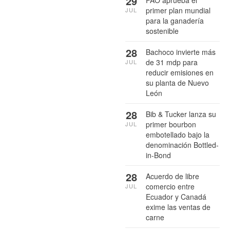
29
FAO aprueba el
primer plan mundial
JUL
para la ganadería
sostenible
28
Bachoco invierte más
de 31 mdp para
JUL
reducir emisiones en
su planta de Nuevo
León
28
Bib & Tucker lanza su
primer bourbon
JUL
embotellado bajo la
denominación Bottled-
in-Bond
28
Acuerdo de libre
comercio entre
JUL
Ecuador y Canadá
exime las ventas de
carne