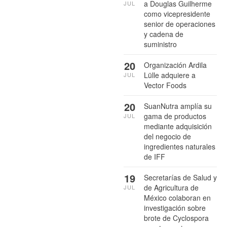
a Douglas Guilherme
JUL
como vicepresidente
senior de operaciones
y cadena de
suministro
20
Organización Ardila
Lülle adquiere a
JUL
Vector Foods
20
SuanNutra amplía su
gama de productos
JUL
mediante adquisición
del negocio de
ingredientes naturales
de IFF
19
Secretarías de Salud y
de Agricultura de
JUL
México colaboran en
investigación sobre
brote de Cyclospora