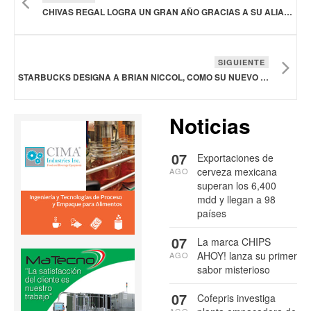
CHIVAS REGAL LOGRA UN GRAN AÑO GRACIAS A SU ALIANZA MULTINACIONAL CON UN GRUPO DE FÚTBOL
SIGUIENTE
STARBUCKS DESIGNA A BRIAN NICCOL, COMO SU NUEVO CEO
Noticias
07
Exportaciones de
cerveza mexicana
AGO
superan los 6,400
mdd y llegan a 98
países
07
La marca CHIPS
AHOY! lanza su primer
AGO
sabor misterioso
07
Cofepris investiga