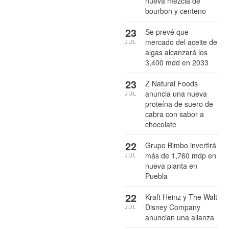
nueva mezcla de
bourbon y centeno
23
Se prevé que
mercado del aceite de
JUL
algas alcanzará los
3,400 mdd en 2033
23
Z Natural Foods
anuncia una nueva
JUL
proteína de suero de
cabra con sabor a
chocolate
22
Grupo Bimbo invertirá
más de 1,760 mdp en
JUL
nueva planta en
Puebla
22
Kraft Heinz y The Walt
Disney Company
JUL
anuncian una alianza