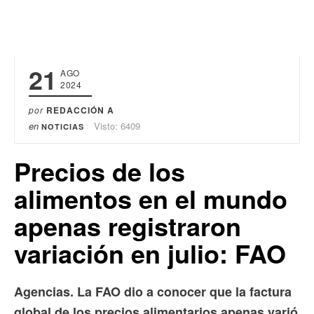
21
AGO
2024
por
REDACCIÓN A
en
Visto: 6409
NOTICIAS
Precios de los
alimentos en el mundo
apenas registraron
variación en julio: FAO
Agencias. La FAO dio a conocer que la factura
global de los precios alimentarios apenas varió