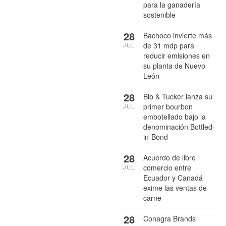
para la ganadería
sostenible
28
Bachoco invierte más
de 31 mdp para
JUL
reducir emisiones en
su planta de Nuevo
León
28
Bib & Tucker lanza su
primer bourbon
JUL
embotellado bajo la
denominación Bottled-
in-Bond
28
Acuerdo de libre
comercio entre
JUL
Ecuador y Canadá
exime las ventas de
carne
28
Conagra Brands