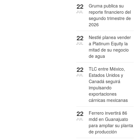
22
Gruma publica su
reporte financiero del
JUL
segundo trimestre de
2026
22
Nestlé planea vender
a Platinum Equity la
JUL
mitad de su negocio
de agua
22
TLC entre México,
Estados Unidos y
JUL
Canadá seguirá
impulsando
exportaciones
cárnicas mexicanas
22
Ferrero invertirá 86
mdd en Guanajuato
JUL
para ampliar su planta
de producción