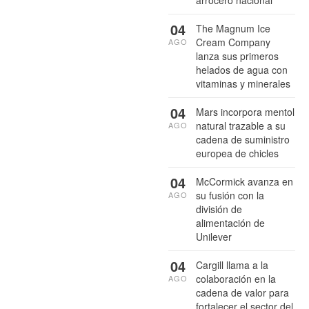
arrocero nacional
04
The Magnum Ice
Cream Company
AGO
lanza sus primeros
helados de agua con
vitaminas y minerales
04
Mars incorpora mentol
natural trazable a su
AGO
cadena de suministro
europea de chicles
04
McCormick avanza en
su fusión con la
AGO
división de
alimentación de
Unilever
04
Cargill llama a la
colaboración en la
AGO
cadena de valor para
fortalecer el sector del