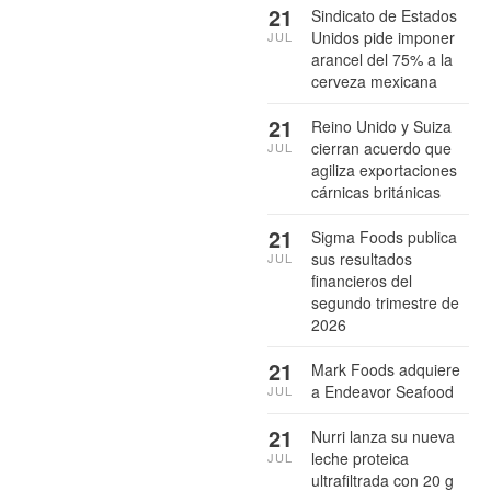
21
Sindicato de Estados
Unidos pide imponer
JUL
arancel del 75% a la
cerveza mexicana
21
Reino Unido y Suiza
cierran acuerdo que
JUL
agiliza exportaciones
cárnicas británicas
21
Sigma Foods publica
sus resultados
JUL
financieros del
segundo trimestre de
2026
21
Mark Foods adquiere
a Endeavor Seafood
JUL
21
Nurri lanza su nueva
leche proteica
JUL
ultrafiltrada con 20 g