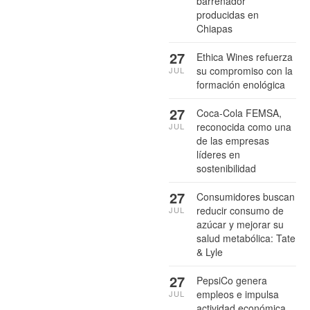
barrenador
producidas en
Chiapas
27
Ethica Wines refuerza
su compromiso con la
JUL
formación enológica
27
Coca-Cola FEMSA,
reconocida como una
JUL
de las empresas
líderes en
sostenibilidad
27
Consumidores buscan
reducir consumo de
JUL
azúcar y mejorar su
salud metabólica: Tate
& Lyle
27
PepsiCo genera
empleos e impulsa
JUL
actividad económica