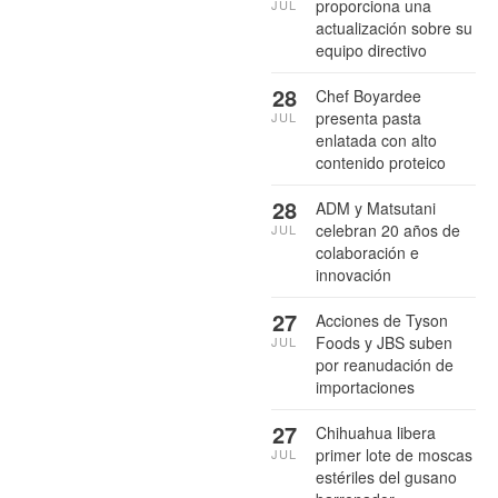
proporciona una
JUL
actualización sobre su
equipo directivo
28
Chef Boyardee
presenta pasta
JUL
enlatada con alto
contenido proteico
28
ADM y Matsutani
celebran 20 años de
JUL
colaboración e
innovación
27
Acciones de Tyson
Foods y JBS suben
JUL
por reanudación de
importaciones
27
Chihuahua libera
primer lote de moscas
JUL
estériles del gusano