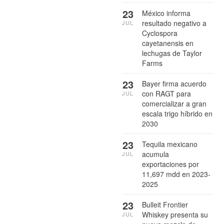
23
México informa
resultado negativo a
JUL
Cyclospora
cayetanensis en
lechugas de Taylor
Farms
23
Bayer firma acuerdo
con RAGT para
JUL
comercializar a gran
escala trigo híbrido en
2030
23
Tequila mexicano
acumula
JUL
exportaciones por
11,697 mdd en 2023-
2025
23
Bulleit Frontier
Whiskey presenta su
JUL