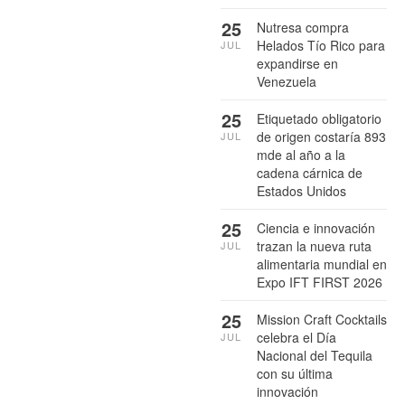
25
Nutresa compra
Helados Tío Rico para
JUL
expandirse en
Venezuela
25
Etiquetado obligatorio
de origen costaría 893
JUL
mde al año a la
cadena cárnica de
Estados Unidos
25
Ciencia e innovación
trazan la nueva ruta
JUL
alimentaria mundial en
Expo IFT FIRST 2026
25
Mission Craft Cocktails
celebra el Día
JUL
Nacional del Tequila
con su última
innovación