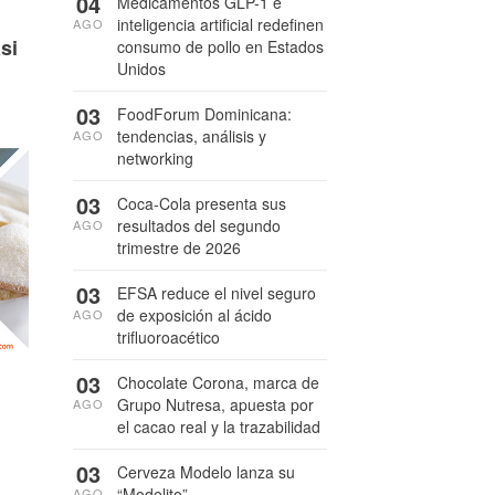
04
Medicamentos GLP-1 e
inteligencia artificial redefinen
AGO
si
consumo de pollo en Estados
Unidos
03
FoodForum Dominicana:
tendencias, análisis y
AGO
networking
03
Coca-Cola presenta sus
resultados del segundo
AGO
trimestre de 2026
03
EFSA reduce el nivel seguro
de exposición al ácido
AGO
trifluoroacético
03
Chocolate Corona, marca de
Grupo Nutresa, apuesta por
AGO
el cacao real y la trazabilidad
03
Cerveza Modelo lanza su
“Modelito”
AGO