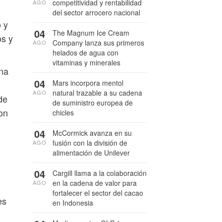
competitividad y rentabilidad
AGO
del sector arrocero nacional
 y
04
The Magnum Ice Cream
os y
Company lanza sus primeros
AGO
helados de agua con
vitaminas y minerales
ana
04
Mars incorpora mentol
natural trazable a su cadena
AGO
de
de suministro europea de
on
chicles
04
McCormick avanza en su
fusión con la división de
AGO
alimentación de Unilever
04
Cargill llama a la colaboración
en la cadena de valor para
AGO
fortalecer el sector del cacao
es
en Indonesia