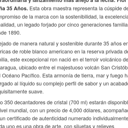
raordinaria y lanzamiento más añejo a la fecha: Flor
Esta obra maestra representa la cúspide de
ña 35 Años.
promiso de la marca con la sostenibilidad, la excelenci
calidad, un legado forjado por cinco generaciones famili
sde 1890.
jado de manera natural y sostenible durante 35 años e
ricas de roble blanco americano en la reserva privada d
ilia, este excepcional ron nació en el terroir volcánico d
aragua, ubicado entre el majestuoso volcán San Cristób
l Océano Pacífico. Esta armonía de tierra, mar y fuego h
rgado al líquido su complejo perfil de sabor y un acabad
uisitamente suave.
o 350 decantadores de cristal (700 ml) estarán disponib
ivel mundial, con un precio de 4,000 dólares, acompañ
un certificado de autenticidad numerado individualmente
a uno es una obra de arte, con siluetas y relieves