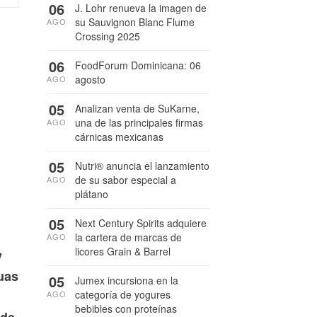
06
J. Lohr renueva la imagen de
su Sauvignon Blanc Flume
AGO
Crossing 2025
06
FoodForum Dominicana: 06
agosto
AGO
05
Analizan venta de SuKarne,
una de las principales firmas
AGO
cárnicas mexicanas
05
Nutri® anuncia el lanzamiento
de su sabor especial a
AGO
plátano
05
Next Century Spirits adquiere
la cartera de marcas de
AGO
licores Grain & Barrel
y
uas
05
Jumex incursiona en la
categoría de yogures
AGO
bebibles con proteínas