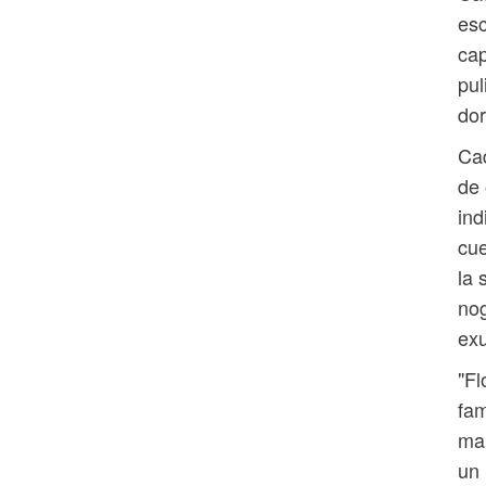
esc
cap
pul
dor
Cad
de 
ind
cue
la 
nog
exu
"Fl
fam
mar
un 