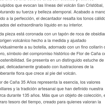
ulpidos que evocan las líneas del volcán San Cristóbal,
turando su fuerza y ​​belleza atemporal. Acabado a mano
ido a la perfección, el decantador resalta los tonos cálid
ados del extraordinario líquido en su interior.
a pieza está coronada con un tapón de roca de obsidi
origen volcánico hecho a la medida y ajustado
ividualmente a su botella, adornado con un fino collarín 
ro, símbolo del compromiso histórico de Flor de Caña c
sostenibilidad. Se presenta en un distinguido estuche de
al, delicadamente grabado con ilustraciones de la
berante flora que crece al pie del volcán.
or de Caña 35 Años representa la esencia, los valores
iliares y la tradición artesanal que han definido nuestra
ca durante 135 años. Más que un objeto de colección, 
raro tesoro del tiempo, creado para quienes valoran la