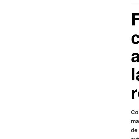
a
r
Co
ma
de