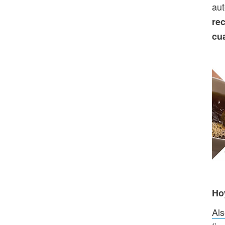
aut
re
cu
Ho
Als