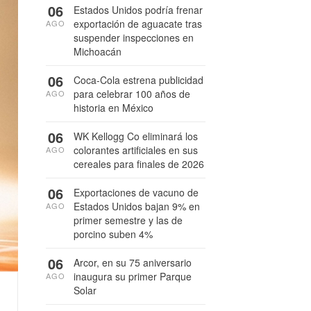
06
Estados Unidos podría frenar
exportación de aguacate tras
AGO
suspender inspecciones en
Michoacán
06
Coca-Cola estrena publicidad
para celebrar 100 años de
AGO
historia en México
06
WK Kellogg Co eliminará los
colorantes artificiales en sus
AGO
cereales para finales de 2026
06
Exportaciones de vacuno de
Estados Unidos bajan 9% en
AGO
primer semestre y las de
porcino suben 4%
06
Arcor, en su 75 aniversario
inaugura su primer Parque
AGO
Solar