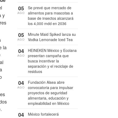
 de
l
05
Se prevé que mercado de
alimentos para mascotas a
AGO
a y
base de insectos alcanzará
ares
los 4,000 mdd en 2036
05
Minute Maid Spiked lanza su
n
Vodka Lemonade Iced Tea
AGO
e la
04
HEINEKEN México y Ecolana
e
presentan campaña que
AGO
busca incentivar la
al
separación y el reciclaje de
a
residuos
o
04
Fundación Alsea abre
convocatoria para impulsar
AGO
proyectos de seguridad
les
alimentaria, educación y
ados
empleabilidad en México
.
04
México fortalecerá