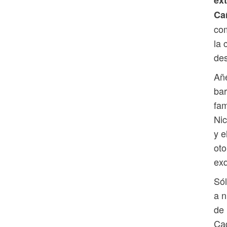
ext
Ca
com
la 
de
Añe
bar
fam
Nic
y e
oto
exq
Sól
a n
de 
Cad