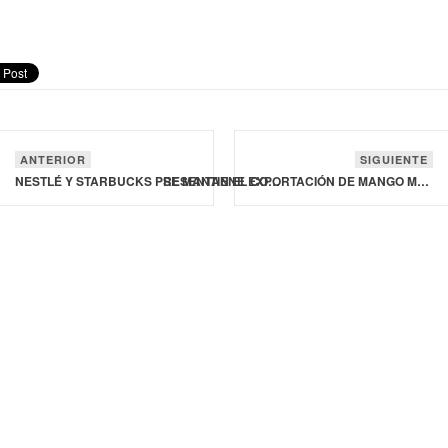
ANTERIOR
SIGUIENTE
NESTLÉ Y STARBUCKS PRESENTAN EL CONCENTRADO STARBUCKS COFFEE CRAFT
SE MANTIENE EXPORTACIÓN DE MANGO MEXICANO HACIA ESTADOS UNIDOS