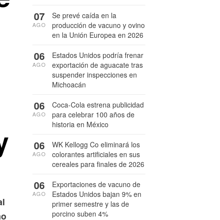
07
Se prevé caída en la
producción de vacuno y ovino
AGO
en la Unión Europea en 2026
06
Estados Unidos podría frenar
exportación de aguacate tras
AGO
suspender inspecciones en
Michoacán
06
Coca-Cola estrena publicidad
para celebrar 100 años de
AGO
historia en México
y
06
WK Kellogg Co eliminará los
colorantes artificiales en sus
AGO
cereales para finales de 2026
06
Exportaciones de vacuno de
Estados Unidos bajan 9% en
AGO
al
primer semestre y las de
porcino suben 4%
mo