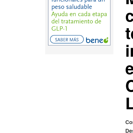
i
Co
De