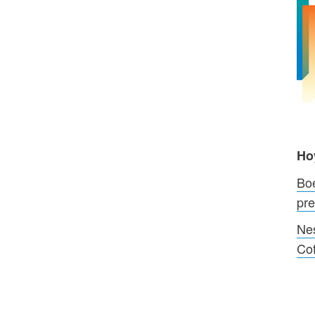
Ho
Boe
pre
Nes
Cof