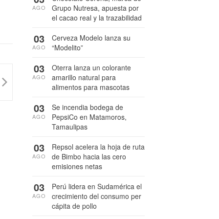
Grupo Nutresa, apuesta por
AGO
el cacao real y la trazabilidad
03
Cerveza Modelo lanza su
“Modelito”
AGO
03
Oterra lanza un colorante
amarillo natural para
AGO
alimentos para mascotas
03
Se incendia bodega de
PepsiCo en Matamoros,
AGO
Tamaulipas
03
Repsol acelera la hoja de ruta
de Bimbo hacia las cero
AGO
emisiones netas
03
Perú lidera en Sudamérica el
crecimiento del consumo per
AGO
cápita de pollo