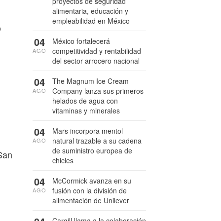
proyectos de seguridad
alimentaria, educación y
empleabilidad en México
o
04
México fortalecerá
competitividad y rentabilidad
AGO
del sector arrocero nacional
04
The Magnum Ice Cream
Company lanza sus primeros
AGO
helados de agua con
vitaminas y minerales
04
Mars incorpora mentol
natural trazable a su cadena
AGO
de suministro europea de
 San
chicles
04
McCormick avanza en su
fusión con la división de
AGO
alimentación de Unilever
Cargill llama a la colaboración