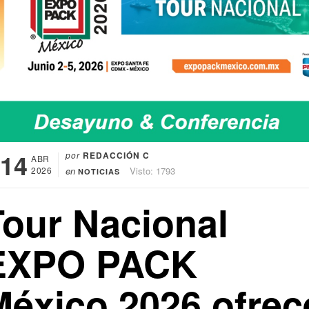
14
por
REDACCIÓN C
ABR
2026
en
Visto: 1793
NOTICIAS
Tour Nacional
EXPO PACK
México 2026 ofrec