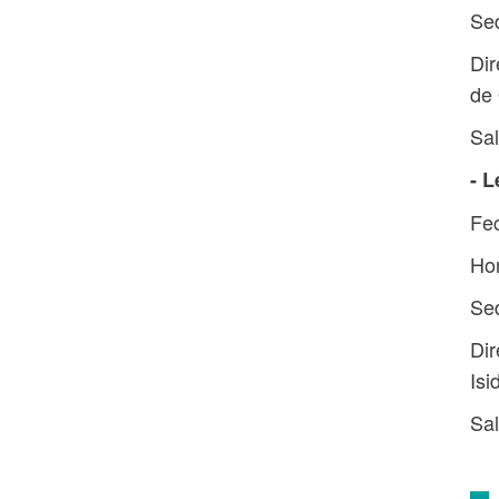
Sed
Dir
de 
Sal
- 
Fec
Hor
Se
Dir
Isi
Sal