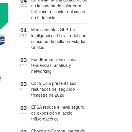
04
en la cadena de valor para
AGO
fortalecer el sector del cacao
en Indonesia
04
Medicamentos GLP-1 e
inteligencia artificial redefinen
AGO
consumo de pollo en Estados
Unidos
03
FoodForum Dominicana:
tendencias, análisis y
AGO
networking
a
03
Coca-Cola presenta sus
resultados del segundo
AGO
trimestre de 2026
03
EFSA reduce el nivel seguro
de exposición al ácido
AGO
trifluoroacético
03
Chocolate Corona, marca de