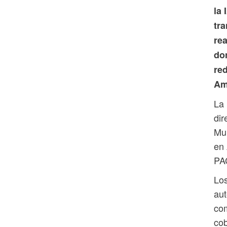
la 
tra
rea
do
re
Am
La 
dir
Mu
en 
PA
Los
aut
com
cob