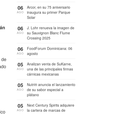
06
Arcor, en su 75 aniversario
inaugura su primer Parque
AGO
Solar
tán
06
J. Lohr renueva la imagen de
su Sauvignon Blanc Flume
AGO
n
Crossing 2025
06
FoodForum Dominicana: 06
agosto
AGO
 de
05
Analizan venta de SuKarne,
ado
una de las principales firmas
AGO
cárnicas mexicanas
05
Nutri® anuncia el lanzamiento
de su sabor especial a
AGO
plátano
05
Next Century Spirits adquiere
la cartera de marcas de
AGO
ico