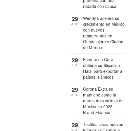
proteína con una
rodada con causa
29
Wendy’s acelera su
crecimiento en México
JUL
con nuevos
restaurantes en
Guadalajara y Ciudad
de México
29
Esmeralda Corp.
obtiene certificación
JUL
Halal para exportar a
países islámicos
29
Corona Extra se
mantiene como la
JUL
marca más valiosa de
México en 2026:
Brand Finance
29
Tostitos lanza nuevos
totopos con sabor a
JUL