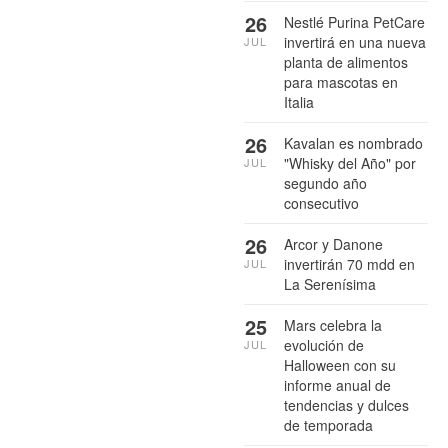
26
Nestlé Purina PetCare
invertirá en una nueva
JUL
planta de alimentos
para mascotas en
Italia
26
Kavalan es nombrado
"Whisky del Año" por
JUL
segundo año
consecutivo
26
Arcor y Danone
invertirán 70 mdd en
JUL
La Serenísima
25
Mars celebra la
evolución de
JUL
Halloween con su
informe anual de
tendencias y dulces
de temporada