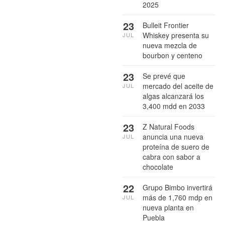
2025
23
Bulleit Frontier
Whiskey presenta su
JUL
nueva mezcla de
bourbon y centeno
23
Se prevé que
mercado del aceite de
JUL
algas alcanzará los
3,400 mdd en 2033
23
Z Natural Foods
anuncia una nueva
JUL
proteína de suero de
cabra con sabor a
chocolate
22
Grupo Bimbo invertirá
más de 1,760 mdp en
JUL
nueva planta en
Puebla