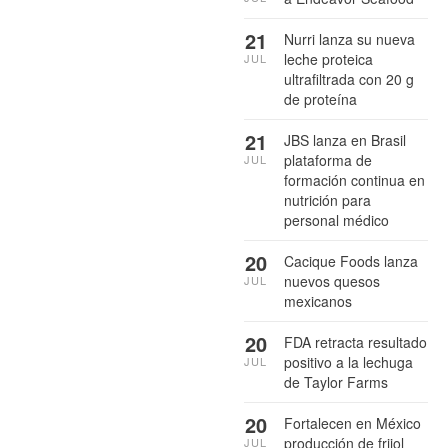
21
Nurri lanza su nueva
leche proteica
JUL
ultrafiltrada con 20 g
de proteína
21
JBS lanza en Brasil
plataforma de
JUL
formación continua en
nutrición para
personal médico
20
Cacique Foods lanza
nuevos quesos
JUL
mexicanos
20
FDA retracta resultado
positivo a la lechuga
JUL
de Taylor Farms
20
Fortalecen en México
producción de frijol
JUL