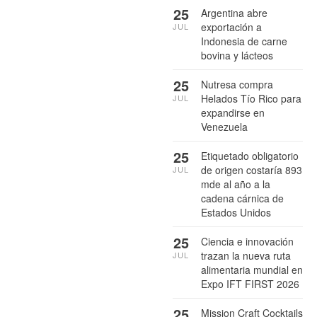
25
Argentina abre
exportación a
JUL
Indonesia de carne
bovina y lácteos
25
Nutresa compra
Helados Tío Rico para
JUL
expandirse en
Venezuela
25
Etiquetado obligatorio
de origen costaría 893
JUL
mde al año a la
cadena cárnica de
Estados Unidos
25
Ciencia e innovación
trazan la nueva ruta
JUL
alimentaria mundial en
Expo IFT FIRST 2026
25
Mission Craft Cocktails