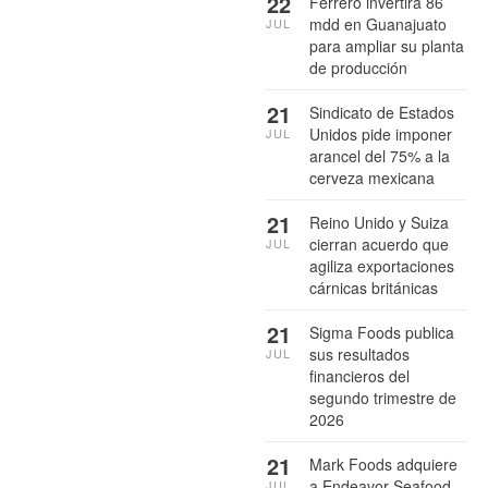
22
Ferrero invertirá 86
mdd en Guanajuato
JUL
para ampliar su planta
de producción
21
Sindicato de Estados
Unidos pide imponer
JUL
arancel del 75% a la
cerveza mexicana
21
Reino Unido y Suiza
cierran acuerdo que
JUL
agiliza exportaciones
cárnicas británicas
21
Sigma Foods publica
sus resultados
JUL
financieros del
segundo trimestre de
2026
21
Mark Foods adquiere
a Endeavor Seafood
JUL