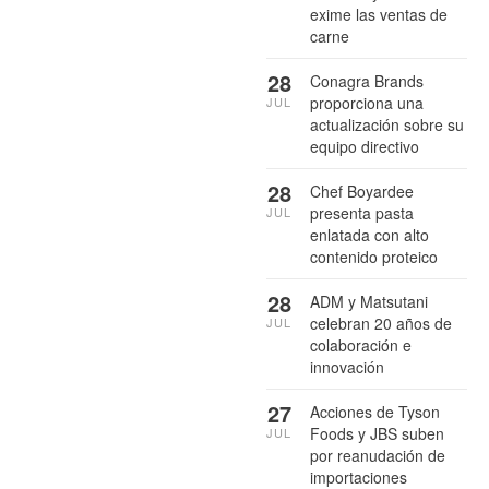
exime las ventas de
carne
28
Conagra Brands
proporciona una
JUL
actualización sobre su
equipo directivo
28
Chef Boyardee
presenta pasta
JUL
enlatada con alto
contenido proteico
28
ADM y Matsutani
celebran 20 años de
JUL
colaboración e
innovación
27
Acciones de Tyson
Foods y JBS suben
JUL
por reanudación de
importaciones