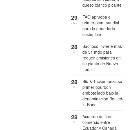
queso blanco picante
29
FAO aprueba el
primer plan mundial
JUL
para la ganadería
sostenible
28
Bachoco invierte más
de 31 mdp para
JUL
reducir emisiones en
su planta de Nuevo
León
28
Bib & Tucker lanza su
primer bourbon
JUL
embotellado bajo la
denominación Bottled-
in-Bond
28
Acuerdo de libre
comercio entre
JUL
Ecuador y Canadá