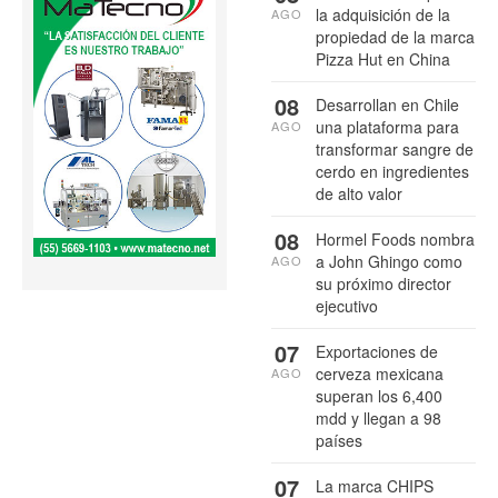
la adquisición de la
AGO
propiedad de la marca
Pizza Hut en China
08
Desarrollan en Chile
una plataforma para
AGO
transformar sangre de
cerdo en ingredientes
de alto valor
08
Hormel Foods nombra
a John Ghingo como
AGO
su próximo director
ejecutivo
07
Exportaciones de
cerveza mexicana
AGO
superan los 6,400
mdd y llegan a 98
países
07
La marca CHIPS