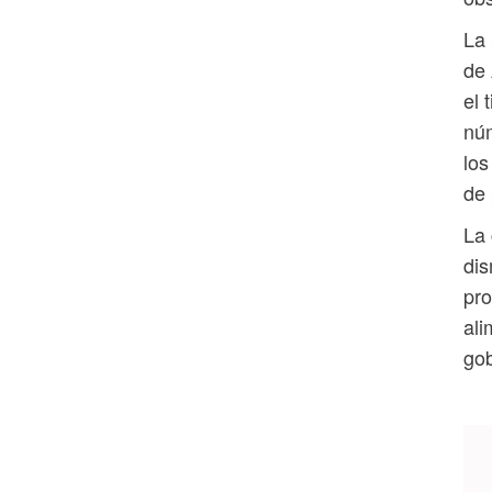
La 
de 
el 
núm
los
de 
La 
dis
pro
ali
gob