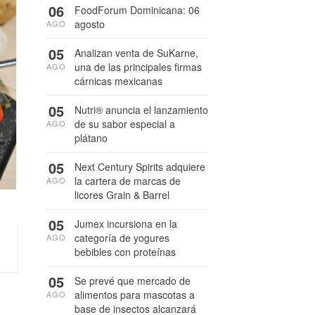
06
FoodForum Dominicana: 06
agosto
AGO
05
Analizan venta de SuKarne,
una de las principales firmas
AGO
cárnicas mexicanas
05
Nutri® anuncia el lanzamiento
de su sabor especial a
AGO
plátano
05
Next Century Spirits adquiere
la cartera de marcas de
AGO
licores Grain & Barrel
05
Jumex incursiona en la
categoría de yogures
AGO
bebibles con proteínas
05
Se prevé que mercado de
alimentos para mascotas a
AGO
base de insectos alcanzará