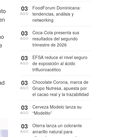
03
FoodForum Dominicana:
nto
tendencias, análisis y
AGO
en
networking
03
Coca-Cola presenta sus
mo
resultados del segundo
AGO
e
trimestre de 2026
03
EFSA reduce el nivel seguro
de exposición al ácido
AGO
trifluoroacético
03
ad
Chocolate Corona, marca de
Grupo Nutresa, apuesta por
AGO
el cacao real y la trazabilidad
03
Cerveza Modelo lanza su
“Modelito”
AGO
03
Oterra lanza un colorante
amarillo natural para
AGO