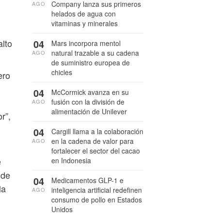
Company lanza sus primeros
AGO
helados de agua con
vitaminas y minerales
04
alto
Mars incorpora mentol
natural trazable a su cadena
AGO
de suministro europea de
chicles
ero
04
McCormick avanza en su
fusión con la división de
AGO
alimentación de Unilever
r”,
04
Cargill llama a la colaboración
en la cadena de valor para
AGO
fortalecer el sector del cacao
e
en Indonesia
 de
04
Medicamentos GLP-1 e
la
inteligencia artificial redefinen
AGO
consumo de pollo en Estados
Unidos