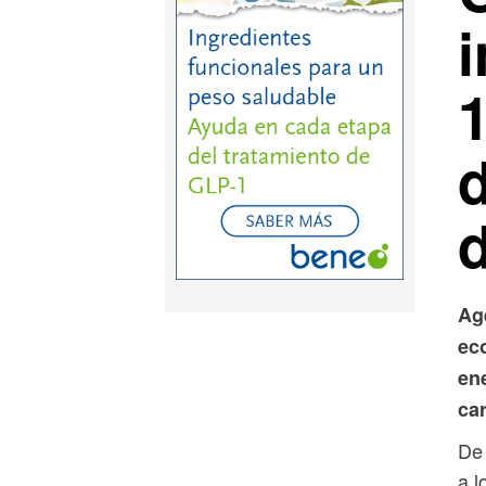
Ag
ec
ene
ca
De 
a l