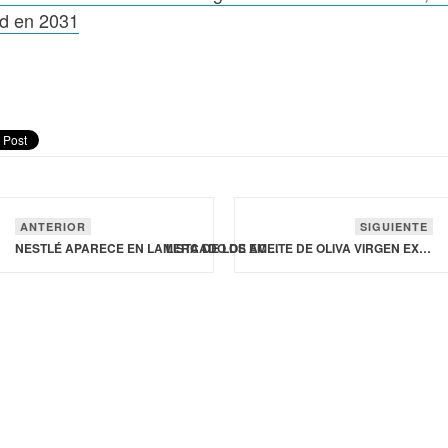
d en 2031
ANTERIOR
SIGUIENTE
NESTLÉ APARECE EN LA LISTA DE LOS EMPLEADORES MÁS ATRACTIVOS DEL MUNDO POR DECIMOSEXTO AÑO CONSECUTIVO
MERCADO DE ACEITE DE OLIVA VIRGEN EXTRA ALCANZARÁ LOS 19,800 MDD EN 2031