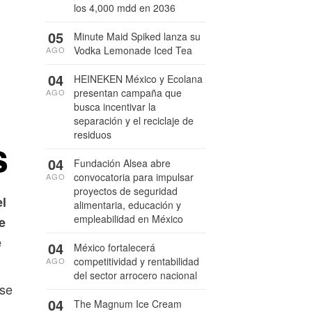
los 4,000 mdd en 2036
05
Minute Maid Spiked lanza su
Vodka Lemonade Iced Tea
AGO
04
HEINEKEN México y Ecolana
presentan campaña que
AGO
busca incentivar la
separación y el reciclaje de
residuos
s
04
Fundación Alsea abre
convocatoria para impulsar
AGO
proyectos de seguridad
el
alimentaria, educación y
empleabilidad en México
e
e
04
México fortalecerá
competitividad y rentabilidad
AGO
del sector arrocero nacional
ese
04
The Magnum Ice Cream