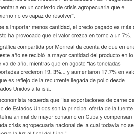
mentaria en un contexto de crisis agropecuaria que el
ierno no es capaz de resolver”.
e a importar menos cantidad, el precio pagado es más 
sto ha provocado que el valor crezca en torno a un 7%.
gráfica compartida por Monreal da cuenta de que en en
este año se recibió la mayor cantidad del producto en lo
 va de año, mientras que en agosto “las toneladas
ortadas crecieron 19. 3%... y aumentaron 17.7% en valo
que es reflejo de la recurrente llegada de pollo desde
ados Unidos a la isla.
economista recuerda que “las exportaciones de carne d
lo de Estados Unidos son la principal oferta de la fuente
oteína animal de mayor consumo en Cuba y compensan 
da crisis agropecuaria nacional de la cual todavía no se
erva la luz al final del túnel”.