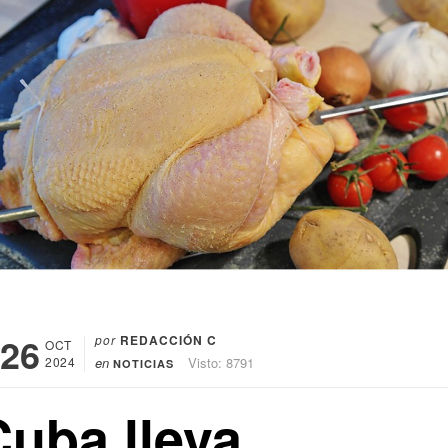
26
por
REDACCIÓN C
OCT
2024
en
Visto: 8791
NOTICIAS
Cuba lleva