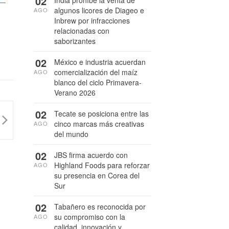
02
India prohíbe la venta de
algunos licores de Diageo e
AGO
Inbrew por infracciones
relacionadas con
saborizantes
02
México e industria acuerdan
comercialización del maíz
AGO
blanco del ciclo Primavera-
Verano 2026
02
Tecate se posiciona entre las
cinco marcas más creativas
AGO
del mundo
02
JBS firma acuerdo con
Highland Foods para reforzar
AGO
su presencia en Corea del
Sur
02
Tabañero es reconocida por
su compromiso con la
AGO
calidad, innovación y