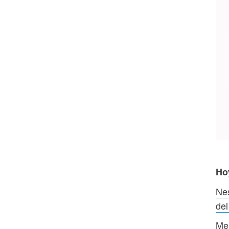
Ho
Nes
de
Mer