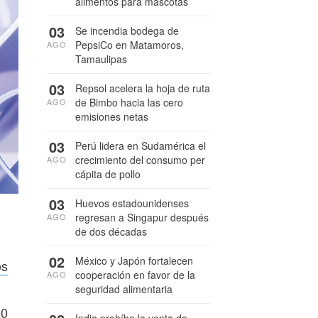
alimentos para mascotas
03
Se incendia bodega de
PepsiCo en Matamoros,
AGO
Tamaulipas
03
Repsol acelera la hoja de ruta
de Bimbo hacia las cero
AGO
emisiones netas
03
Perú lidera en Sudamérica el
crecimiento del consumo per
AGO
cápita de pollo
03
Huevos estadounidenses
regresan a Singapur después
AGO
de dos décadas
02
México y Japón fortalecen
os
cooperación en favor de la
AGO
seguridad alimentaria
00