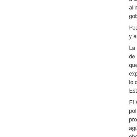
ali
gob
Pes
y e
La 
de 
que
exp
lo 
Est
El 
pol
pr
agu
obs