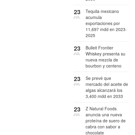
23
Tequila mexicano
acumula
JUL
exportaciones por
11,697 mdd en 2023-
2025
23
Bulleit Frontier
Whiskey presenta su
JUL
nueva mezcla de
bourbon y centeno
23
Se prevé que
mercado del aceite de
JUL
algas alcanzará los
3,400 mdd en 2033
23
Z Natural Foods
anuncia una nueva
JUL
proteína de suero de
cabra con sabor a
chocolate