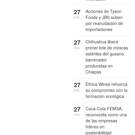
27
Acciones de Tyson
Foods y JBS suben
JUL
por reanudación de
importaciones
27
Chihuahua libera
primer lote de moscas
JUL
estériles del gusano
barrenador
producidas en
Chiapas
27
Ethica Wines refuerza
su compromiso con la
JUL
formación enológica
27
Coca-Cola FEMSA,
reconocida como una
JUL
de las empresas
líderes en
sostenibilidad