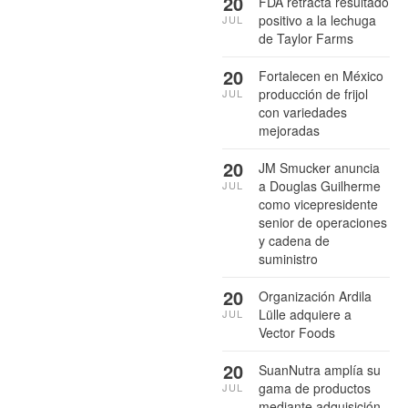
20
FDA retracta resultado
positivo a la lechuga
JUL
de Taylor Farms
20
Fortalecen en México
producción de frijol
JUL
con variedades
mejoradas
20
JM Smucker anuncia
a Douglas Guilherme
JUL
como vicepresidente
senior de operaciones
y cadena de
suministro
20
Organización Ardila
Lülle adquiere a
JUL
Vector Foods
20
SuanNutra amplía su
gama de productos
JUL
mediante adquisición