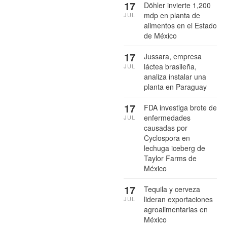
17
Döhler invierte 1,200
mdp en planta de
JUL
alimentos en el Estado
de México
17
Jussara, empresa
láctea brasileña,
JUL
analiza instalar una
planta en Paraguay
17
FDA investiga brote de
enfermedades
JUL
causadas por
Cyclospora en
lechuga iceberg de
Taylor Farms de
México
17
Tequila y cerveza
lideran exportaciones
JUL
agroalimentarias en
México