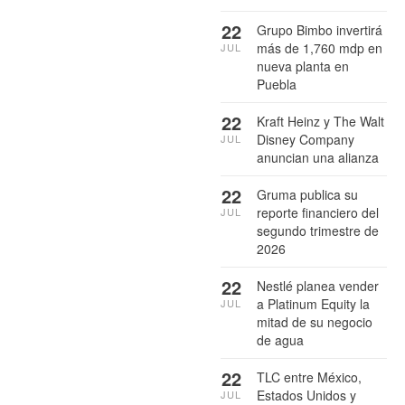
22
Grupo Bimbo invertirá
más de 1,760 mdp en
JUL
nueva planta en
Puebla
22
Kraft Heinz y The Walt
Disney Company
JUL
anuncian una alianza
22
Gruma publica su
reporte financiero del
JUL
segundo trimestre de
2026
22
Nestlé planea vender
a Platinum Equity la
JUL
mitad de su negocio
de agua
22
TLC entre México,
Estados Unidos y
JUL