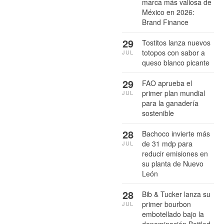
marca más valiosa de
México en 2026:
Brand Finance
29
Tostitos lanza nuevos
totopos con sabor a
JUL
queso blanco picante
29
FAO aprueba el
primer plan mundial
JUL
para la ganadería
sostenible
28
Bachoco invierte más
de 31 mdp para
JUL
reducir emisiones en
su planta de Nuevo
León
28
Bib & Tucker lanza su
primer bourbon
JUL
embotellado bajo la