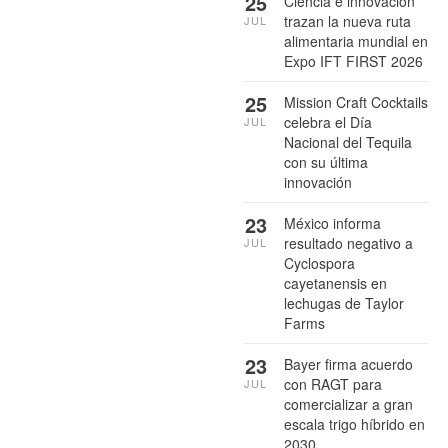
25
Ciencia e innovación
trazan la nueva ruta
JUL
alimentaria mundial en
Expo IFT FIRST 2026
25
Mission Craft Cocktails
celebra el Día
JUL
Nacional del Tequila
con su última
innovación
23
México informa
resultado negativo a
JUL
Cyclospora
cayetanensis en
lechugas de Taylor
Farms
23
Bayer firma acuerdo
con RAGT para
JUL
comercializar a gran
escala trigo híbrido en
2030