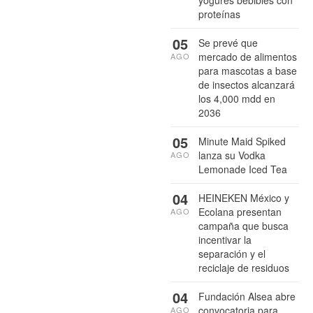
yogures bebibles con
proteínas
05
Se prevé que
mercado de alimentos
AGO
para mascotas a base
de insectos alcanzará
los 4,000 mdd en
2036
05
Minute Maid Spiked
lanza su Vodka
AGO
Lemonade Iced Tea
04
HEINEKEN México y
Ecolana presentan
AGO
campaña que busca
incentivar la
separación y el
reciclaje de residuos
04
Fundación Alsea abre
convocatoria para
AGO