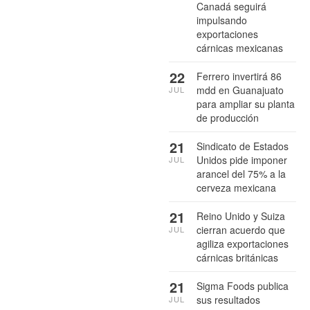
Canadá seguirá
impulsando
exportaciones
cárnicas mexicanas
22
Ferrero invertirá 86
mdd en Guanajuato
JUL
para ampliar su planta
de producción
21
Sindicato de Estados
Unidos pide imponer
JUL
arancel del 75% a la
cerveza mexicana
21
Reino Unido y Suiza
cierran acuerdo que
JUL
agiliza exportaciones
cárnicas británicas
21
Sigma Foods publica
sus resultados
JUL