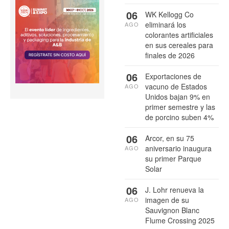
06
WK Kellogg Co
eliminará los
AGO
colorantes artificiales
en sus cereales para
finales de 2026
06
Exportaciones de
vacuno de Estados
AGO
Unidos bajan 9% en
primer semestre y las
de porcino suben 4%
06
Arcor, en su 75
aniversario inaugura
AGO
su primer Parque
Solar
06
J. Lohr renueva la
imagen de su
AGO
Sauvignon Blanc
Flume Crossing 2025