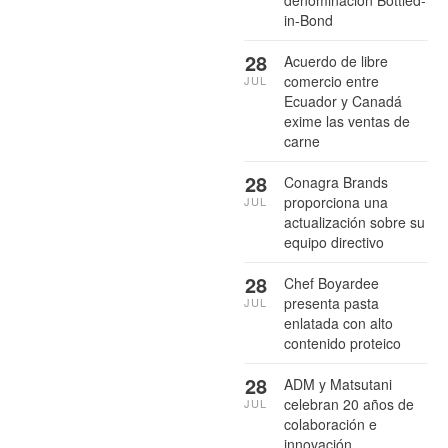
denominación Bottled-
in-Bond
28
Acuerdo de libre
comercio entre
JUL
Ecuador y Canadá
exime las ventas de
carne
28
Conagra Brands
proporciona una
JUL
actualización sobre su
equipo directivo
28
Chef Boyardee
presenta pasta
JUL
enlatada con alto
contenido proteico
28
ADM y Matsutani
celebran 20 años de
JUL
colaboración e
innovación