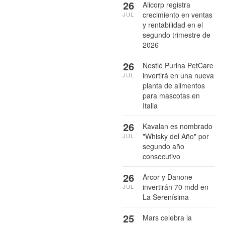
26
Alicorp registra
crecimiento en ventas
JUL
y rentabilidad en el
segundo trimestre de
2026
26
Nestlé Purina PetCare
invertirá en una nueva
JUL
planta de alimentos
para mascotas en
Italia
26
Kavalan es nombrado
"Whisky del Año" por
JUL
segundo año
consecutivo
26
Arcor y Danone
invertirán 70 mdd en
JUL
La Serenísima
25
Mars celebra la