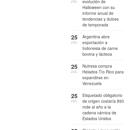
evolución de
JUL
Halloween con su
informe anual de
tendencias y dulces
de temporada
25
Argentina abre
exportación a
JUL
Indonesia de carne
bovina y lácteos
25
Nutresa compra
Helados Tío Rico para
JUL
expandirse en
Venezuela
25
Etiquetado obligatorio
de origen costaría 893
JUL
mde al año a la
cadena cárnica de
Estados Unidos