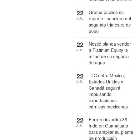
22
Gruma publica su
reporte financiero del
JUL
segundo trimestre de
2026
22
Nestlé planea vender
a Platinum Equity la
JUL
mitad de su negocio
de agua
22
TLC entre México,
Estados Unidos y
JUL
Canadá seguirá
impulsando
exportaciones
cárnicas mexicanas
22
Ferrero invertirá 86
mdd en Guanajuato
JUL
para ampliar su planta
de producción