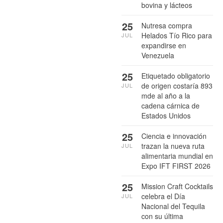
bovina y lácteos
25
Nutresa compra
Helados Tío Rico para
JUL
expandirse en
Venezuela
25
Etiquetado obligatorio
de origen costaría 893
JUL
mde al año a la
cadena cárnica de
Estados Unidos
25
Ciencia e innovación
trazan la nueva ruta
JUL
alimentaria mundial en
Expo IFT FIRST 2026
25
Mission Craft Cocktails
celebra el Día
JUL
Nacional del Tequila
con su última