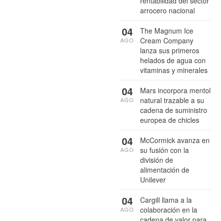
rentabilidad del sector
arrocero nacional
04
The Magnum Ice
Cream Company
AGO
lanza sus primeros
helados de agua con
vitaminas y minerales
04
Mars incorpora mentol
natural trazable a su
AGO
cadena de suministro
europea de chicles
04
McCormick avanza en
su fusión con la
AGO
división de
alimentación de
Unilever
04
Cargill llama a la
colaboración en la
AGO
cadena de valor para