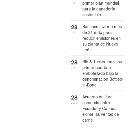
primer plan mundial
JUL
para la ganadería
sostenible
28
Bachoco invierte más
de 31 mdp para
JUL
reducir emisiones en
su planta de Nuevo
León
28
Bib & Tucker lanza su
primer bourbon
JUL
embotellado bajo la
denominación Bottled-
in-Bond
28
Acuerdo de libre
comercio entre
JUL
Ecuador y Canadá
exime las ventas de
carne