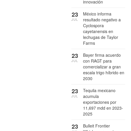
innovación
23
México informa
resultado negativo a
JUL
Cyclospora
cayetanensis en
lechugas de Taylor
Farms
23
Bayer firma acuerdo
con RAGT para
JUL
comercializar a gran
escala trigo híbrido en
2030
23
Tequila mexicano
acumula
JUL
exportaciones por
11,697 mdd en 2023-
2025
23
Bulleit Frontier