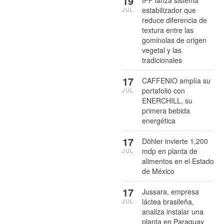
19
estabilizador que
JUL
reduce diferencia de
textura entre las
gominolas de origen
vegetal y las
tradicionales
17
CAFFENIO amplía su
portafolio con
JUL
ENERCHILL, su
primera bebida
energética
17
Döhler invierte 1,200
mdp en planta de
JUL
alimentos en el Estado
de México
17
Jussara, empresa
láctea brasileña,
JUL
analiza instalar una
planta en Paraguay