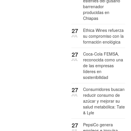
estériles del gusano
barrenador
producidas en
Chiapas
27
Ethica Wines refuerza
su compromiso con la
JUL
formación enológica
27
Coca-Cola FEMSA,
reconocida como una
JUL
de las empresas
líderes en
sostenibilidad
27
Consumidores buscan
reducir consumo de
JUL
azúcar y mejorar su
salud metabólica: Tate
& Lyle
27
PepsiCo genera
empleos e impulsa
JUL