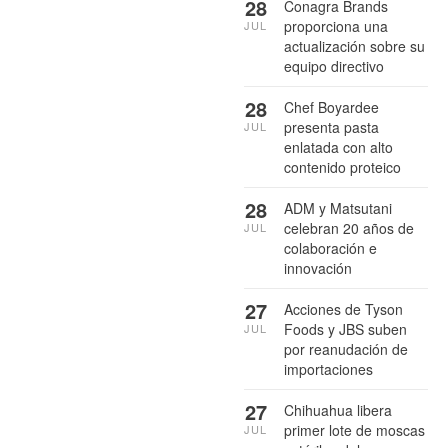
28
Conagra Brands
proporciona una
JUL
actualización sobre su
equipo directivo
28
Chef Boyardee
presenta pasta
JUL
enlatada con alto
contenido proteico
28
ADM y Matsutani
celebran 20 años de
JUL
colaboración e
innovación
27
Acciones de Tyson
Foods y JBS suben
JUL
por reanudación de
importaciones
27
Chihuahua libera
primer lote de moscas
JUL