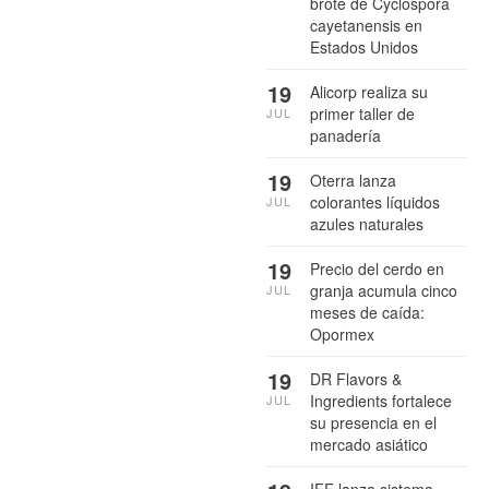
brote de Cyclospora
cayetanensis en
Estados Unidos
19
Alicorp realiza su
primer taller de
JUL
panadería
19
Oterra lanza
colorantes líquidos
JUL
azules naturales
19
Precio del cerdo en
granja acumula cinco
JUL
meses de caída:
Opormex
19
DR Flavors &
Ingredients fortalece
JUL
su presencia en el
mercado asiático
IFF lanza sistema