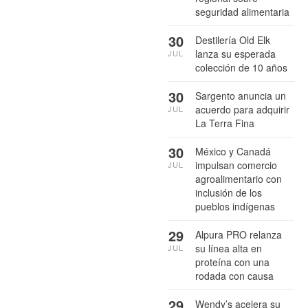
seguridad alimentaria
30
Destilería Old Elk
lanza su esperada
JUL
colección de 10 años
30
Sargento anuncia un
acuerdo para adquirir
JUL
La Terra Fina
30
México y Canadá
impulsan comercio
JUL
agroalimentario con
inclusión de los
pueblos indígenas
29
Alpura PRO relanza
su línea alta en
JUL
proteína con una
rodada con causa
29
Wendy’s acelera su