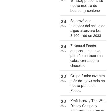
Whiskey presenta su
JUL
nueva mezcla de
bourbon y centeno
23
Se prevé que
mercado del aceite de
JUL
algas alcanzará los
3,400 mdd en 2033
23
Z Natural Foods
anuncia una nueva
JUL
proteína de suero de
cabra con sabor a
chocolate
22
Grupo Bimbo invertirá
más de 1,760 mdp en
JUL
nueva planta en
Puebla
22
Kraft Heinz y The Walt
Disney Company
JUL
anuncian una alianza