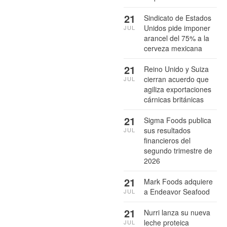
21
Sindicato de Estados
Unidos pide imponer
JUL
arancel del 75% a la
cerveza mexicana
21
Reino Unido y Suiza
cierran acuerdo que
JUL
agiliza exportaciones
cárnicas británicas
21
Sigma Foods publica
sus resultados
JUL
financieros del
segundo trimestre de
2026
21
Mark Foods adquiere
a Endeavor Seafood
JUL
21
Nurri lanza su nueva
leche proteica
JUL