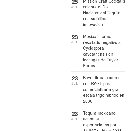
25
Mission Craft Cocktails
celebra el Día
JUL
Nacional del Tequila
con su última
innovación
23
México informa
resultado negativo a
JUL
Cyclospora
cayetanensis en
lechugas de Taylor
Farms
23
Bayer firma acuerdo
con RAGT para
JUL
comercializar a gran
escala trigo híbrido en
2030
23
Tequila mexicano
acumula
JUL
exportaciones por
11,697 mdd en 2023-