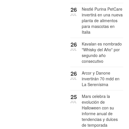
26
Nestlé Purina PetCare
invertirá en una nueva
JUL
planta de alimentos
para mascotas en
Italia
26
Kavalan es nombrado
"Whisky del Año" por
JUL
segundo año
consecutivo
26
Arcor y Danone
invertirán 70 mdd en
JUL
La Serenísima
25
Mars celebra la
evolución de
JUL
Halloween con su
informe anual de
tendencias y dulces
de temporada