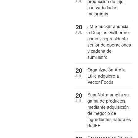
producción de frijol
JUL
con variedades
mejoradas
20
JM Smucker anuncia
a Douglas Guilherme
JUL
como vicepresidente
senior de operaciones
y cadena de
suministro
20
Organización Ardila
Lülle adquiere a
JUL
Vector Foods
20
SuanNutra amplía su
gama de productos
JUL
mediante adquisición
del negocio de
ingredientes naturales
de IFF