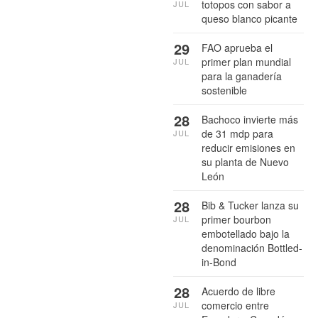
totopos con sabor a
JUL
queso blanco picante
29
FAO aprueba el
primer plan mundial
JUL
para la ganadería
sostenible
28
Bachoco invierte más
de 31 mdp para
JUL
reducir emisiones en
su planta de Nuevo
León
28
Bib & Tucker lanza su
primer bourbon
JUL
embotellado bajo la
denominación Bottled-
in-Bond
28
Acuerdo de libre
comercio entre
JUL