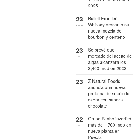
2025
23
Bulleit Frontier
Whiskey presenta su
JUL
nueva mezcla de
bourbon y centeno
23
Se prevé que
mercado del aceite de
JUL
algas alcanzará los
3,400 mdd en 2033
23
Z Natural Foods
anuncia una nueva
JUL
proteína de suero de
cabra con sabor a
chocolate
22
Grupo Bimbo invertirá
más de 1,760 mdp en
JUL
nueva planta en
Puebla