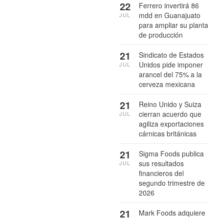
22
Ferrero invertirá 86
mdd en Guanajuato
JUL
para ampliar su planta
de producción
21
Sindicato de Estados
Unidos pide imponer
JUL
arancel del 75% a la
cerveza mexicana
21
Reino Unido y Suiza
cierran acuerdo que
JUL
agiliza exportaciones
cárnicas británicas
21
Sigma Foods publica
sus resultados
JUL
financieros del
segundo trimestre de
2026
21
Mark Foods adquiere