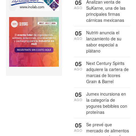
05
Analizan venta de
SuKarne, una de las
AGO
principales firmas
cárnicas mexicanas
05
Nutri® anuncia el
lanzamiento de su
AGO
sabor especial a
plátano
05
Next Century Spirits
adquiere la cartera de
AGO
marcas de licores
Grain & Barrel
05
Jumex incursiona en
la categoría de
AGO
yogures bebibles con
proteínas
05
Se prevé que
mercado de alimentos
AGO