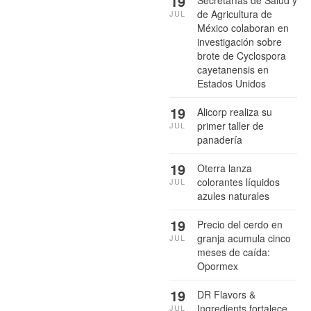
19
Secretarías de Salud y
de Agricultura de
JUL
México colaboran en
investigación sobre
brote de Cyclospora
cayetanensis en
Estados Unidos
19
Alicorp realiza su
primer taller de
JUL
panadería
19
Oterra lanza
colorantes líquidos
JUL
azules naturales
19
Precio del cerdo en
granja acumula cinco
JUL
meses de caída:
Opormex
19
DR Flavors &
Ingredients fortalece
JUL