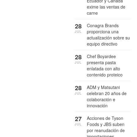
Ecuador y Canadá
exime las ventas de
carne
28
Conagra Brands
proporciona una
JUL
actualización sobre su
equipo directivo
28
Chef Boyardee
presenta pasta
JUL
enlatada con alto
contenido proteico
28
ADM y Matsutani
celebran 20 años de
JUL
colaboración e
innovación
27
Acciones de Tyson
Foods y JBS suben
JUL
por reanudación de
importaciones