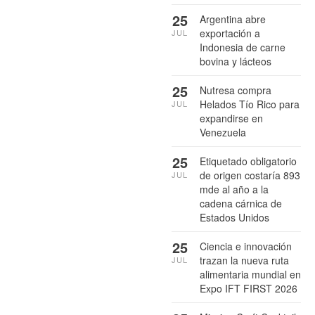
25
Argentina abre
exportación a
JUL
Indonesia de carne
bovina y lácteos
25
Nutresa compra
Helados Tío Rico para
JUL
expandirse en
Venezuela
25
Etiquetado obligatorio
de origen costaría 893
JUL
mde al año a la
cadena cárnica de
Estados Unidos
25
Ciencia e innovación
trazan la nueva ruta
JUL
alimentaria mundial en
Expo IFT FIRST 2026