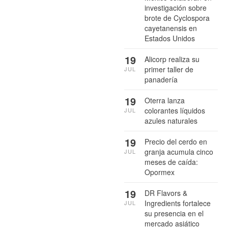
investigación sobre
brote de Cyclospora
cayetanensis en
Estados Unidos
19
Alicorp realiza su
primer taller de
JUL
panadería
19
Oterra lanza
colorantes líquidos
JUL
azules naturales
19
Precio del cerdo en
granja acumula cinco
JUL
meses de caída:
Opormex
19
DR Flavors &
Ingredients fortalece
JUL
su presencia en el
mercado asiático