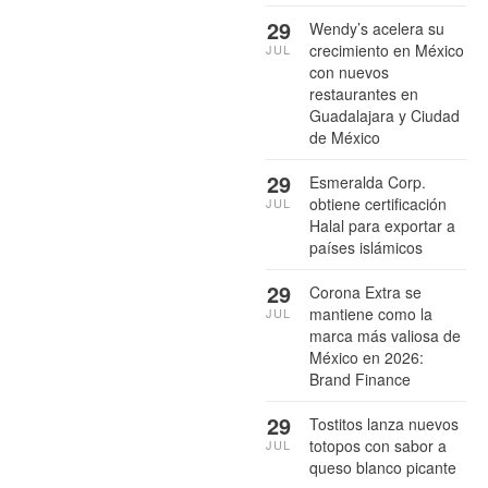
29
Wendy’s acelera su
crecimiento en México
JUL
con nuevos
restaurantes en
Guadalajara y Ciudad
de México
29
Esmeralda Corp.
obtiene certificación
JUL
Halal para exportar a
países islámicos
29
Corona Extra se
mantiene como la
JUL
marca más valiosa de
México en 2026:
Brand Finance
29
Tostitos lanza nuevos
totopos con sabor a
JUL
queso blanco picante