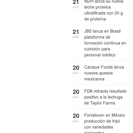
21
Nurri lanza su nueva
leche proteica
JUL
ultrafiltrada con 20 g
de proteína
21
JBS lanza en Brasil
plataforma de
JUL
formación continua en
nutrición para
personal médico
20
Cacique Foods lanza
nuevos quesos
JUL
mexicanos
20
FDA retracta resultado
positivo a la lechuga
JUL
de Taylor Farms
20
Fortalecen en México
producción de frijol
JUL
con variedades
mejoradas