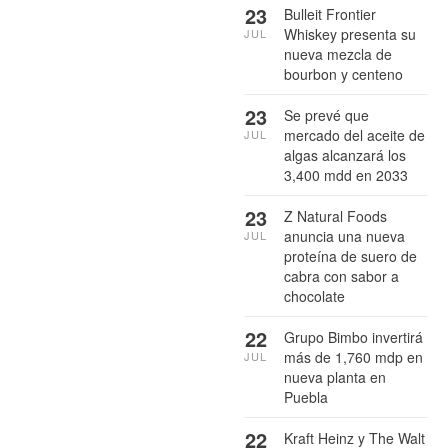
23
Bulleit Frontier
Whiskey presenta su
JUL
nueva mezcla de
bourbon y centeno
23
Se prevé que
mercado del aceite de
JUL
algas alcanzará los
3,400 mdd en 2033
23
Z Natural Foods
anuncia una nueva
JUL
proteína de suero de
cabra con sabor a
chocolate
22
Grupo Bimbo invertirá
más de 1,760 mdp en
JUL
nueva planta en
Puebla
22
Kraft Heinz y The Walt