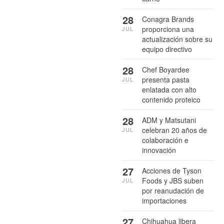
28
Conagra Brands
proporciona una
JUL
actualización sobre su
equipo directivo
28
Chef Boyardee
presenta pasta
JUL
enlatada con alto
contenido proteico
28
ADM y Matsutani
celebran 20 años de
JUL
colaboración e
innovación
27
Acciones de Tyson
Foods y JBS suben
JUL
por reanudación de
importaciones
27
Chihuahua libera