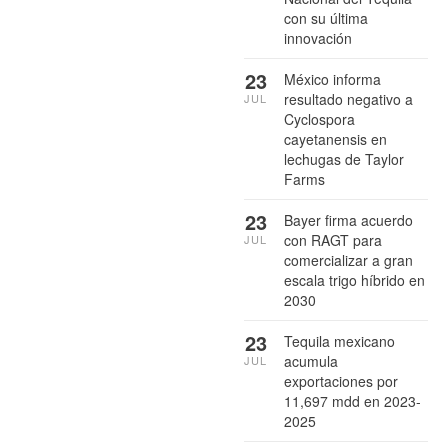
con su última
innovación
23
México informa
resultado negativo a
JUL
Cyclospora
cayetanensis en
lechugas de Taylor
Farms
23
Bayer firma acuerdo
con RAGT para
JUL
comercializar a gran
escala trigo híbrido en
2030
23
Tequila mexicano
acumula
JUL
exportaciones por
11,697 mdd en 2023-
2025