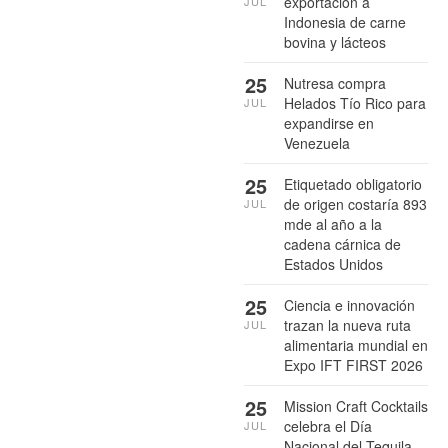
exportación a
JUL
Indonesia de carne
bovina y lácteos
25
Nutresa compra
Helados Tío Rico para
JUL
expandirse en
Venezuela
25
Etiquetado obligatorio
de origen costaría 893
JUL
mde al año a la
cadena cárnica de
Estados Unidos
25
Ciencia e innovación
trazan la nueva ruta
JUL
alimentaria mundial en
Expo IFT FIRST 2026
25
Mission Craft Cocktails
celebra el Día
JUL
Nacional del Tequila