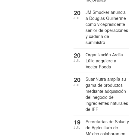
20
JM Smucker anuncia
a Douglas Guilherme
JUL
como vicepresidente
senior de operaciones
y cadena de
suministro
20
Organización Ardila
Lülle adquiere a
JUL
Vector Foods
20
SuanNutra amplía su
gama de productos
JUL
mediante adquisición
del negocio de
ingredientes naturales
de IFF
19
Secretarías de Salud y
de Agricultura de
JUL
México colaboran en