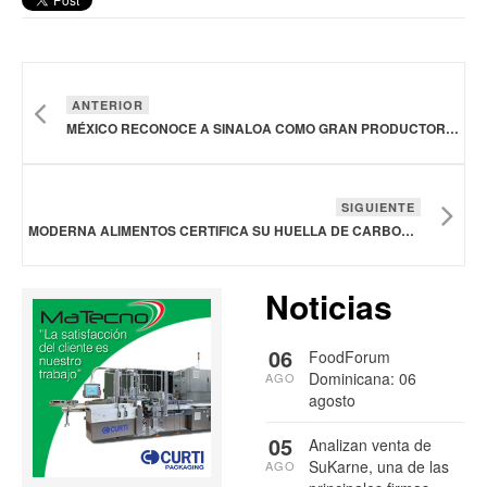
ANTERIOR
MÉXICO RECONOCE A SINALOA COMO GRAN PRODUCTOR NACIONAL DE ALIMENTOS, INCLUYENDO AL MAÍZ BLANCO NO TRANSGÉNICO
SIGUIENTE
MODERNA ALIMENTOS CERTIFICA SU HUELLA DE CARBONO Y AVANZA HACIA LA CARBONO NEUTRALIDAD
Noticias
06
FoodForum
Dominicana: 06
AGO
agosto
05
Analizan venta de
SuKarne, una de las
AGO