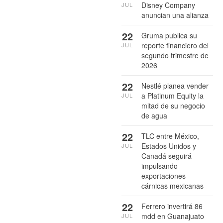
Disney Company
JUL
anuncian una alianza
22
Gruma publica su
reporte financiero del
JUL
segundo trimestre de
2026
22
Nestlé planea vender
a Platinum Equity la
JUL
mitad de su negocio
de agua
22
TLC entre México,
Estados Unidos y
JUL
Canadá seguirá
impulsando
exportaciones
cárnicas mexicanas
22
Ferrero invertirá 86
mdd en Guanajuato
JUL