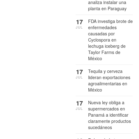
analiza instalar una
planta en Paraguay
17
FDA investiga brote de
enfermedades
JUL
causadas por
Cyclospora en
lechuga iceberg de
Taylor Farms de
México
17
Tequila y cerveza
lideran exportaciones
JUL
agroalimentarias en
México
17
Nueva ley obliga a
supermercados en
JUL
Panamá a identificar
claramente productos
sucedáneos