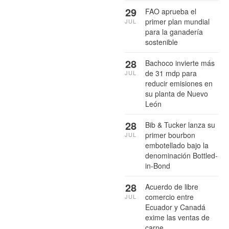
29
FAO aprueba el
primer plan mundial
JUL
para la ganadería
sostenible
28
Bachoco invierte más
de 31 mdp para
JUL
reducir emisiones en
su planta de Nuevo
León
28
Bib & Tucker lanza su
primer bourbon
JUL
embotellado bajo la
denominación Bottled-
in-Bond
28
Acuerdo de libre
comercio entre
JUL
Ecuador y Canadá
exime las ventas de
carne