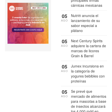
principales firmas
cárnicas mexicanas
05
Nutri® anuncia el
lanzamiento de su
AGO
sabor especial a
plátano
05
Next Century Spirits
adquiere la cartera de
AGO
marcas de licores
Grain & Barrel
05
Jumex incursiona en
la categoría de
AGO
yogures bebibles con
proteínas
05
Se prevé que
mercado de alimentos
AGO
para mascotas a base
de insectos alcanzará
los 4,000 mdd en