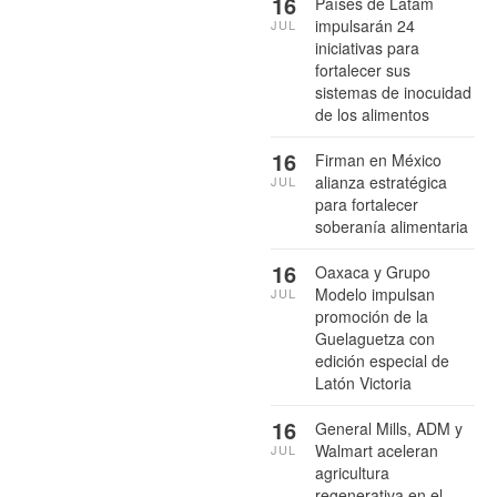
16
Países de Latam
impulsarán 24
JUL
iniciativas para
fortalecer sus
sistemas de inocuidad
de los alimentos
16
Firman en México
alianza estratégica
JUL
para fortalecer
soberanía alimentaria
16
Oaxaca y Grupo
Modelo impulsan
JUL
promoción de la
Guelaguetza con
edición especial de
Latón Victoria
16
General Mills, ADM y
Walmart aceleran
JUL
agricultura
regenerativa en el