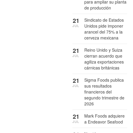
para ampliar su planta
de producción
21
Sindicato de Estados
Unidos pide imponer
JUL
arancel del 75% a la
cerveza mexicana
21
Reino Unido y Suiza
cierran acuerdo que
JUL
agiliza exportaciones
cárnicas británicas
21
Sigma Foods publica
sus resultados
JUL
financieros del
segundo trimestre de
2026
21
Mark Foods adquiere
a Endeavor Seafood
JUL