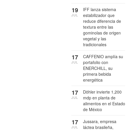
19
IFF lanza sistema
estabilizador que
JUL
reduce diferencia de
textura entre las
gominolas de origen
vegetal y las
tradicionales
17
CAFFENIO amplía su
portafolio con
JUL
ENERCHILL, su
primera bebida
energética
17
Döhler invierte 1,200
mdp en planta de
JUL
alimentos en el Estado
de México
17
Jussara, empresa
láctea brasileña,
JUL