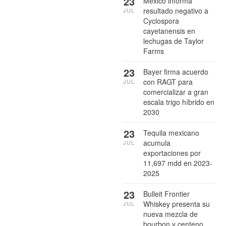
23
México informa
resultado negativo a
JUL
Cyclospora
cayetanensis en
lechugas de Taylor
Farms
23
Bayer firma acuerdo
con RAGT para
JUL
comercializar a gran
escala trigo híbrido en
2030
23
Tequila mexicano
acumula
JUL
exportaciones por
11,697 mdd en 2023-
2025
23
Bulleit Frontier
Whiskey presenta su
JUL
nueva mezcla de
bourbon y centeno