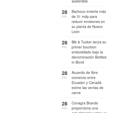
sostenible
28
Bachoco invierte más
de 31 mdp para
JUL
reducir emisiones en
su planta de Nuevo
León
28
Bib & Tucker lanza su
primer bourbon
JUL
embotellado bajo la
denominación Bottled-
in-Bond
28
Acuerdo de libre
comercio entre
JUL
Ecuador y Canadá
exime las ventas de
carne
28
Conagra Brands
proporciona una
JUL
actualización sobre su