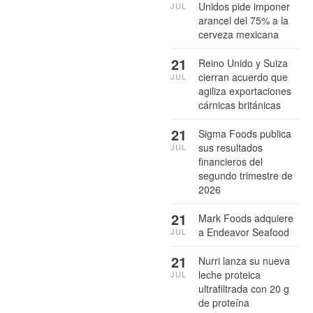
Unidos pide imponer
JUL
arancel del 75% a la
cerveza mexicana
21
Reino Unido y Suiza
cierran acuerdo que
JUL
agiliza exportaciones
cárnicas británicas
21
Sigma Foods publica
sus resultados
JUL
financieros del
segundo trimestre de
2026
21
Mark Foods adquiere
a Endeavor Seafood
JUL
21
Nurri lanza su nueva
leche proteica
JUL
ultrafiltrada con 20 g
de proteína