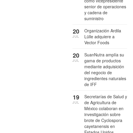
como vicepresidente
senior de operaciones
y cadena de
suministro
20
Organización Ardila
Lülle adquiere a
JUL
Vector Foods
20
SuanNutra amplía su
gama de productos
JUL
mediante adquisición
del negocio de
ingredientes naturales
de IFF
19
Secretarías de Salud y
de Agricultura de
JUL
México colaboran en
investigación sobre
brote de Cyclospora
cayetanensis en
Estados Unidos