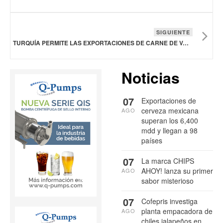
SIGUIENTE
TURQUÍA PERMITE LAS EXPORTACIONES DE CARNE DE VACUNO Y BOVINO DE PARAGUAY
Noticias
07
Exportaciones de
cerveza mexicana
AGO
superan los 6,400
mdd y llegan a 98
países
07
La marca CHIPS
AHOY! lanza su primer
AGO
sabor misterioso
07
Cofepris investiga
planta empacadora de
AGO
chiles jalapeños en