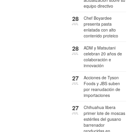
equipo directivo
28
Chef Boyardee
presenta pasta
JUL
enlatada con alto
contenido proteico
28
ADM y Matsutani
celebran 20 años de
JUL
colaboración e
innovación
27
Acciones de Tyson
Foods y JBS suben
JUL
por reanudación de
importaciones
27
Chihuahua libera
primer lote de moscas
JUL
estériles del gusano
barrenador
producidas en