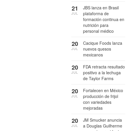
21
JBS lanza en Brasil
plataforma de
JUL
formación continua en
nutrición para
personal médico
20
Cacique Foods lanza
nuevos quesos
JUL
mexicanos
20
FDA retracta resultado
positivo a la lechuga
JUL
de Taylor Farms
20
Fortalecen en México
producción de frijol
JUL
con variedades
mejoradas
20
JM Smucker anuncia
a Douglas Guilherme
JUL