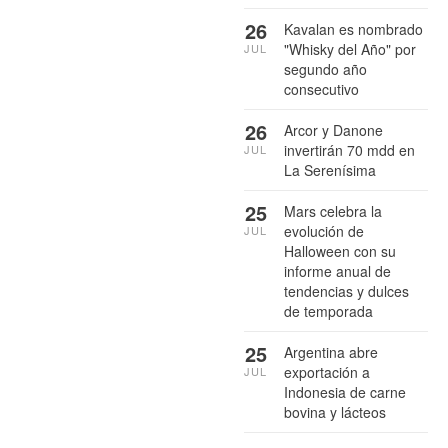
26
Kavalan es nombrado
"Whisky del Año" por
JUL
segundo año
consecutivo
26
Arcor y Danone
invertirán 70 mdd en
JUL
La Serenísima
25
Mars celebra la
evolución de
JUL
Halloween con su
informe anual de
tendencias y dulces
de temporada
25
Argentina abre
exportación a
JUL
Indonesia de carne
bovina y lácteos