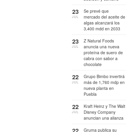
23
Se prevé que
mercado del aceite de
JUL
algas alcanzará los
3,400 mdd en 2033
23
Z Natural Foods
anuncia una nueva
JUL
proteína de suero de
cabra con sabor a
chocolate
22
Grupo Bimbo invertirá
más de 1,760 mdp en
JUL
nueva planta en
Puebla
22
Kraft Heinz y The Walt
Disney Company
JUL
anuncian una alianza
22
Gruma publica su