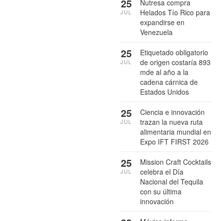
25
Nutresa compra
Helados Tío Rico para
JUL
expandirse en
Venezuela
25
Etiquetado obligatorio
de origen costaría 893
JUL
mde al año a la
cadena cárnica de
Estados Unidos
25
Ciencia e innovación
trazan la nueva ruta
JUL
alimentaria mundial en
Expo IFT FIRST 2026
25
Mission Craft Cocktails
celebra el Día
JUL
Nacional del Tequila
con su última
innovación