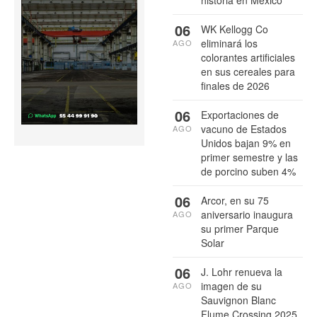
historia en México
06
WK Kellogg Co
eliminará los
AGO
colorantes artificiales
en sus cereales para
finales de 2026
06
Exportaciones de
vacuno de Estados
AGO
Unidos bajan 9% en
primer semestre y las
de porcino suben 4%
06
Arcor, en su 75
aniversario inaugura
AGO
su primer Parque
Solar
06
J. Lohr renueva la
imagen de su
AGO
Sauvignon Blanc
Flume Crossing 2025