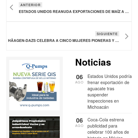
ANTERIOR
ESTADOS UNIDOS REANUDA EXPORTACIONES DE MAÍZ A RUSIA SUSPENDIDAS POR LA GUERRA EN UCRANIA
SIGUIENTE
HÄAGEN-DAZS CELEBRA A CINCO MUJERES PIONERAS Y REVELA LAS GANADORAS DE THE ROSE PROJECT
Noticias
06
Estados Unidos podría
frenar exportación de
AGO
aguacate tras
suspender
inspecciones en
Michoacán
06
Coca-Cola estrena
publicidad para
AGO
celebrar 100 años de