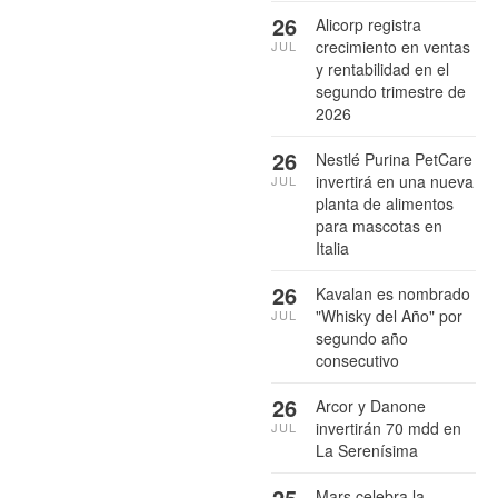
26
Alicorp registra
crecimiento en ventas
JUL
y rentabilidad en el
segundo trimestre de
2026
26
Nestlé Purina PetCare
invertirá en una nueva
JUL
planta de alimentos
para mascotas en
Italia
26
Kavalan es nombrado
"Whisky del Año" por
JUL
segundo año
consecutivo
26
Arcor y Danone
invertirán 70 mdd en
JUL
La Serenísima
25
Mars celebra la