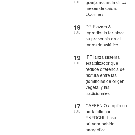
granja acumula cinco
JUL
meses de caída:
Opormex
19
DR Flavors &
Ingredients fortalece
JUL
su presencia en el
mercado asiático
19
IFF lanza sistema
estabilizador que
JUL
reduce diferencia de
textura entre las
gominolas de origen
vegetal y las
tradicionales
17
CAFFENIO amplía su
portafolio con
JUL
ENERCHILL, su
primera bebida
energética