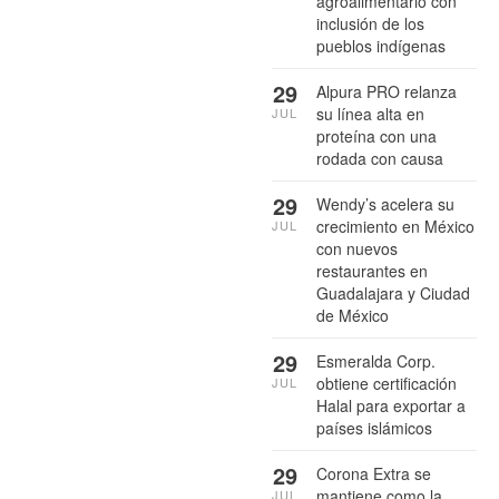
agroalimentario con
inclusión de los
pueblos indígenas
29
Alpura PRO relanza
su línea alta en
JUL
proteína con una
rodada con causa
29
Wendy’s acelera su
crecimiento en México
JUL
con nuevos
restaurantes en
Guadalajara y Ciudad
de México
29
Esmeralda Corp.
obtiene certificación
JUL
Halal para exportar a
países islámicos
29
Corona Extra se
mantiene como la
JUL