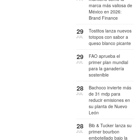
marca más valiosa de
México en 2026:
Brand Finance
29
Tostitos lanza nuevos
totopos con sabor a
JUL
queso blanco picante
29
FAO aprueba el
primer plan mundial
JUL
para la ganadería
sostenible
28
Bachoco invierte más
de 31 mdp para
JUL
reducir emisiones en
su planta de Nuevo
León
28
Bib & Tucker lanza su
primer bourbon
JUL
embotellado bajo la