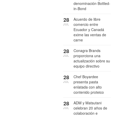
denominación Bottled-
in-Bond
28
Acuerdo de libre
comercio entre
JUL
Ecuador y Canadá
exime las ventas de
carne
28
Conagra Brands
proporciona una
JUL
actualización sobre su
equipo directivo
28
Chef Boyardee
presenta pasta
JUL
enlatada con alto
contenido proteico
28
ADM y Matsutani
celebran 20 años de
JUL
colaboración e