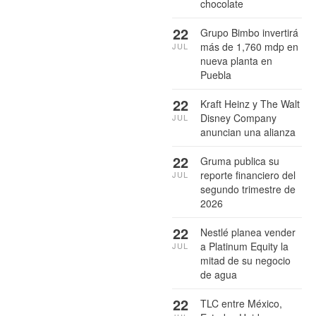
chocolate
22
Grupo Bimbo invertirá
más de 1,760 mdp en
JUL
nueva planta en
Puebla
22
Kraft Heinz y The Walt
Disney Company
JUL
anuncian una alianza
22
Gruma publica su
reporte financiero del
JUL
segundo trimestre de
2026
22
Nestlé planea vender
a Platinum Equity la
JUL
mitad de su negocio
de agua
22
TLC entre México,