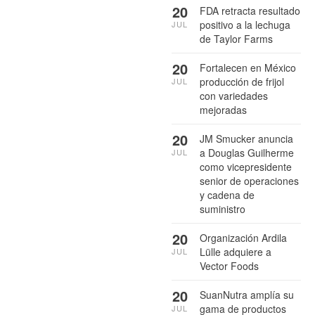
20
FDA retracta resultado
positivo a la lechuga
JUL
de Taylor Farms
20
Fortalecen en México
producción de frijol
JUL
con variedades
mejoradas
20
JM Smucker anuncia
a Douglas Guilherme
JUL
como vicepresidente
senior de operaciones
y cadena de
suministro
20
Organización Ardila
Lülle adquiere a
JUL
Vector Foods
20
SuanNutra amplía su
gama de productos
JUL