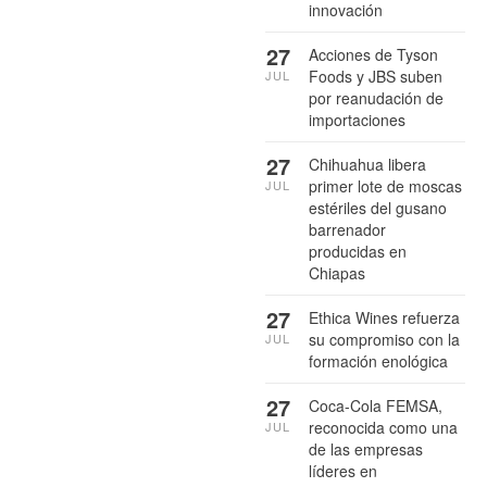
innovación
27
Acciones de Tyson
Foods y JBS suben
JUL
por reanudación de
importaciones
27
Chihuahua libera
primer lote de moscas
JUL
estériles del gusano
barrenador
producidas en
Chiapas
27
Ethica Wines refuerza
su compromiso con la
JUL
formación enológica
27
Coca-Cola FEMSA,
reconocida como una
JUL
de las empresas
líderes en