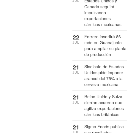
Estados Unidos y
JUL
Canadá seguirá
impulsando
exportaciones
cárnicas mexicanas
22
Ferrero invertirá 86
mdd en Guanajuato
JUL
para ampliar su planta
de producción
21
Sindicato de Estados
Unidos pide imponer
JUL
arancel del 75% a la
cerveza mexicana
21
Reino Unido y Suiza
cierran acuerdo que
JUL
agiliza exportaciones
cárnicas británicas
21
Sigma Foods publica
sus resultados
JUL