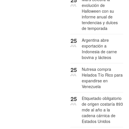
evolución de
JUL
Halloween con su
informe anual de
tendencias y dulces
de temporada
25
Argentina abre
exportación a
JUL
Indonesia de carne
bovina y lácteos
25
Nutresa compra
Helados Tío Rico para
JUL
expandirse en
Venezuela
25
Etiquetado obligatorio
de origen costaría 893
JUL
mde al año a la
cadena cárnica de
Estados Unidos