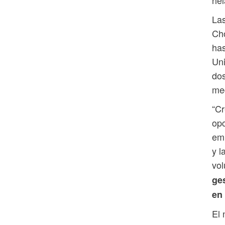
Las
Cho
has
Uni
dos
med
“Cr
opc
emp
y l
vol
ges
en 
El 