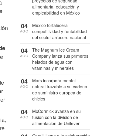
proyectos de seguridad
a
alimentaria, educación y
e
empleabilidad en México
04
México fortalecerá
ción
competitividad y rentabilidad
AGO
del sector arrocero nacional
de
04
The Magnum Ice Cream
le
Company lanza sus primeros
AGO
helados de agua con
vitaminas y minerales
04
Mars incorpora mentol
de
natural trazable a su cadena
AGO
ar
de suministro europea de
er
chicles
04
McCormick avanza en su
fusión con la división de
AGO
ia,
alimentación de Unilever
re
Cargill llama a la colaboración