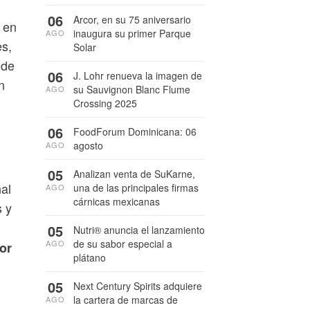
06
Arcor, en su 75 aniversario
 en
inaugura su primer Parque
AGO
es,
Solar
 de
06
J. Lohr renueva la imagen de
n
su Sauvignon Blanc Flume
AGO
Crossing 2025
06
FoodForum Dominicana: 06
agosto
AGO
05
Analizan venta de SuKarne,
al
una de las principales firmas
AGO
cárnicas mexicanas
s y
05
Nutri® anuncia el lanzamiento
de su sabor especial a
AGO
or
plátano
05
Next Century Spirits adquiere
la cartera de marcas de
AGO