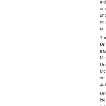
mdd
emp
uno
pot
bor
Ti
Un
tra
Mc
Uni
McC
com
que
Uni
ide