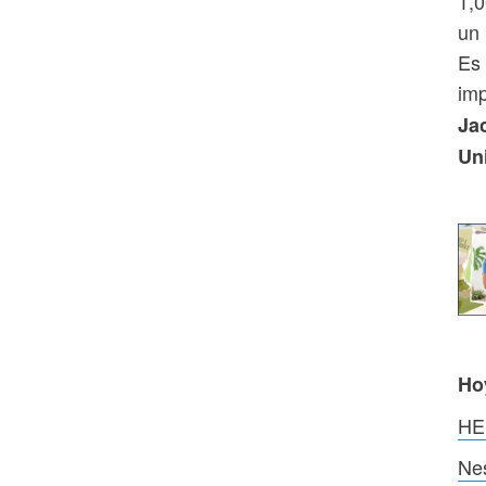
1,0
un 
Es 
imp
Jac
Un
Ho
HEI
Nes