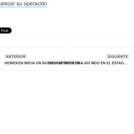
talecer su operación
ANTERIOR
SIGUIENTE
HEINEKEN INICIA UN NUEVO CAPÍTULO EN CENTROAMÉRICA
NESTLÉ INVERTIRÁ 455 MDD EN EL ESTADO DE MÉXICO PARA FORTALECER SU OPERACIÓN