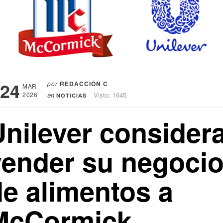
24
por
REDACCIÓN C
MAR
2026
en
Visto: 1645
NOTICIAS
Unilever consider
vender su negoci
de alimentos a
McCormick