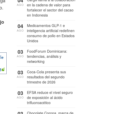
04
iga
en la cadena de valor para
AGO
o.
fortalecer el sector del cacao
en Indonesia
jo
04
Medicamentos GLP-1 e
inteligencia artificial redefinen
AGO
consumo de pollo en Estados
Unidos
03
FoodForum Dominicana:
tendencias, análisis y
AGO
networking
03
Coca-Cola presenta sus
resultados del segundo
AGO
trimestre de 2026
03
EFSA reduce el nivel seguro
de exposición al ácido
AGO
trifluoroacético
03
Chocolate Corona, marca de