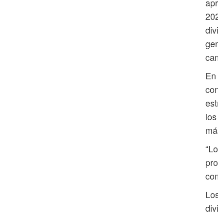
apr
202
div
gen
cam
En
con
est
los
más
“Lo
pro
com
Los
div