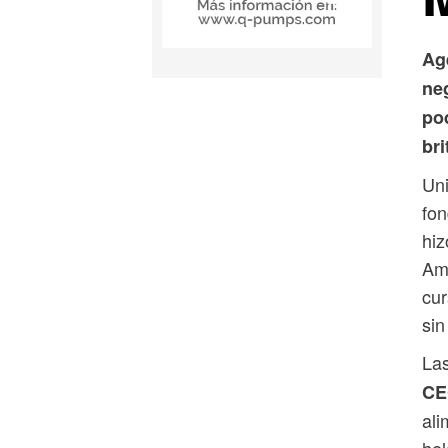
Age
ne
po
br
Uni
fon
hiz
Am
cur
sin
Las
CE
ali
hel