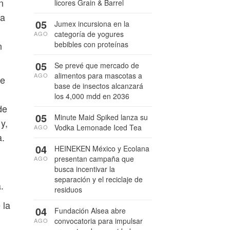
n
licores Grain & Barrel
la
05
Jumex incursiona en la
categoría de yogures
AGO
n
bebibles con proteínas
05
Se prevé que mercado de
alimentos para mascotas a
AGO
de
base de insectos alcanzará
los 4,000 mdd en 2036
de
05
Minute Maid Spiked lanza su
y,
Vodka Lemonade Iced Tea
AGO
a.
04
HEINEKEN México y Ecolana
presentan campaña que
AGO
busca incentivar la
separación y el reciclaje de
.
residuos
 la
04
Fundación Alsea abre
convocatoria para impulsar
AGO