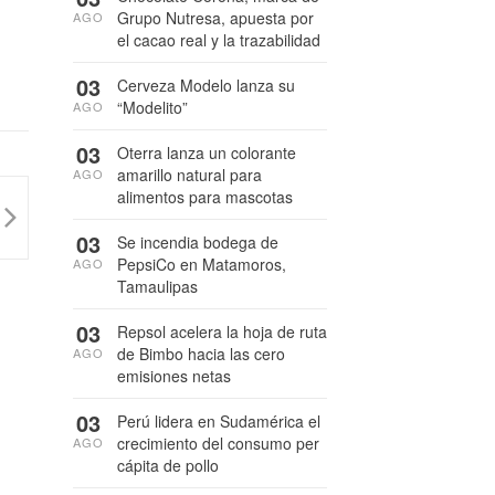
Grupo Nutresa, apuesta por
AGO
el cacao real y la trazabilidad
03
Cerveza Modelo lanza su
“Modelito”
AGO
03
Oterra lanza un colorante
amarillo natural para
AGO
alimentos para mascotas
03
Se incendia bodega de
PepsiCo en Matamoros,
AGO
Tamaulipas
03
Repsol acelera la hoja de ruta
de Bimbo hacia las cero
AGO
emisiones netas
03
Perú lidera en Sudamérica el
crecimiento del consumo per
AGO
cápita de pollo