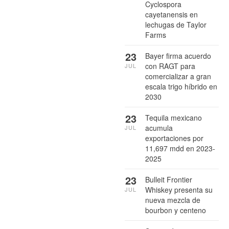
Cyclospora
cayetanensis en
lechugas de Taylor
Farms
23
Bayer firma acuerdo
con RAGT para
JUL
comercializar a gran
escala trigo híbrido en
2030
23
Tequila mexicano
acumula
JUL
exportaciones por
11,697 mdd en 2023-
2025
23
Bulleit Frontier
Whiskey presenta su
JUL
nueva mezcla de
bourbon y centeno