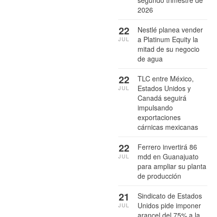
2026
22
Nestlé planea vender
a Platinum Equity la
JUL
mitad de su negocio
de agua
22
TLC entre México,
Estados Unidos y
JUL
Canadá seguirá
impulsando
exportaciones
cárnicas mexicanas
22
Ferrero invertirá 86
mdd en Guanajuato
JUL
para ampliar su planta
de producción
21
Sindicato de Estados
Unidos pide imponer
JUL
arancel del 75% a la