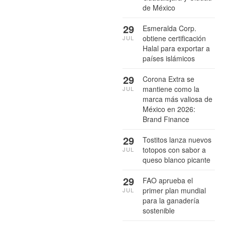
de México
29
Esmeralda Corp.
obtiene certificación
JUL
Halal para exportar a
países islámicos
29
Corona Extra se
mantiene como la
JUL
marca más valiosa de
México en 2026:
Brand Finance
29
Tostitos lanza nuevos
totopos con sabor a
JUL
queso blanco picante
29
FAO aprueba el
primer plan mundial
JUL
para la ganadería
sostenible