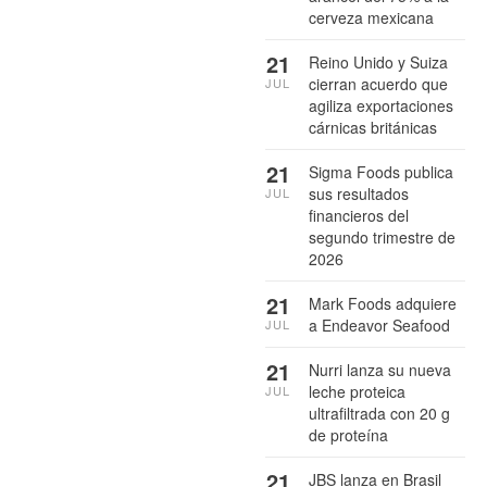
cerveza mexicana
21
Reino Unido y Suiza
cierran acuerdo que
JUL
agiliza exportaciones
cárnicas británicas
21
Sigma Foods publica
sus resultados
JUL
financieros del
segundo trimestre de
2026
21
Mark Foods adquiere
a Endeavor Seafood
JUL
21
Nurri lanza su nueva
leche proteica
JUL
ultrafiltrada con 20 g
de proteína
21
JBS lanza en Brasil