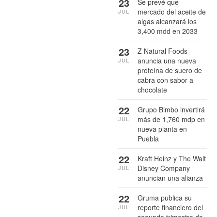
23
Se prevé que
mercado del aceite de
JUL
algas alcanzará los
3,400 mdd en 2033
23
Z Natural Foods
anuncia una nueva
JUL
proteína de suero de
cabra con sabor a
chocolate
22
Grupo Bimbo invertirá
más de 1,760 mdp en
JUL
nueva planta en
Puebla
22
Kraft Heinz y The Walt
Disney Company
JUL
anuncian una alianza
22
Gruma publica su
reporte financiero del
JUL
segundo trimestre de