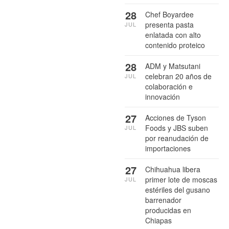
28
Chef Boyardee
presenta pasta
JUL
enlatada con alto
contenido proteico
28
ADM y Matsutani
celebran 20 años de
JUL
colaboración e
innovación
27
Acciones de Tyson
Foods y JBS suben
JUL
por reanudación de
importaciones
27
Chihuahua libera
primer lote de moscas
JUL
estériles del gusano
barrenador
producidas en
Chiapas