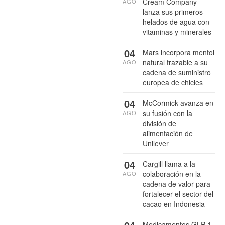
Cream Company
AGO
lanza sus primeros
helados de agua con
vitaminas y minerales
04
Mars incorpora mentol
natural trazable a su
AGO
cadena de suministro
europea de chicles
04
McCormick avanza en
su fusión con la
AGO
división de
alimentación de
Unilever
04
Cargill llama a la
colaboración en la
AGO
cadena de valor para
fortalecer el sector del
cacao en Indonesia
Medicamentos GLP-1