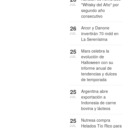
"Whisky del Año" por
JUL
segundo año
consecutivo
26
Arcor y Danone
invertirán 70 mdd en
JUL
La Serenísima
25
Mars celebra la
evolución de
JUL
Halloween con su
informe anual de
tendencias y dulces
de temporada
25
Argentina abre
exportación a
JUL
Indonesia de carne
bovina y lácteos
25
Nutresa compra
Helados Tío Rico para
JUL