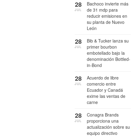
28
Bachoco invierte más
de 31 mdp para
JUL
reducir emisiones en
su planta de Nuevo
León
28
Bib & Tucker lanza su
primer bourbon
JUL
embotellado bajo la
denominación Bottled-
in-Bond
28
Acuerdo de libre
comercio entre
JUL
Ecuador y Canadá
exime las ventas de
carne
28
Conagra Brands
proporciona una
JUL
actualización sobre su
equipo directivo