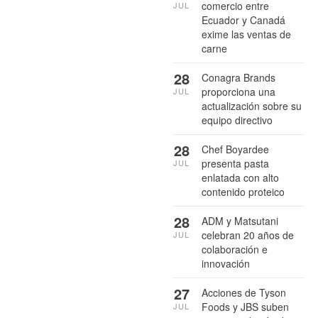
comercio entre
JUL
Ecuador y Canadá
exime las ventas de
carne
28
Conagra Brands
proporciona una
JUL
actualización sobre su
equipo directivo
28
Chef Boyardee
presenta pasta
JUL
enlatada con alto
contenido proteico
28
ADM y Matsutani
celebran 20 años de
JUL
colaboración e
innovación
27
Acciones de Tyson
Foods y JBS suben
JUL