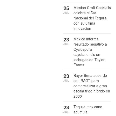
25
Mission Craft Cocktails
celebra el Día
JUL
Nacional del Tequila
con su última
innovación
23
México informa
resultado negativo a
JUL
Cyclospora
cayetanensis en
lechugas de Taylor
Farms
23
Bayer firma acuerdo
con RAGT para
JUL
comercializar a gran
escala trigo híbrido en
2030
23
Tequila mexicano
acumula
JUL