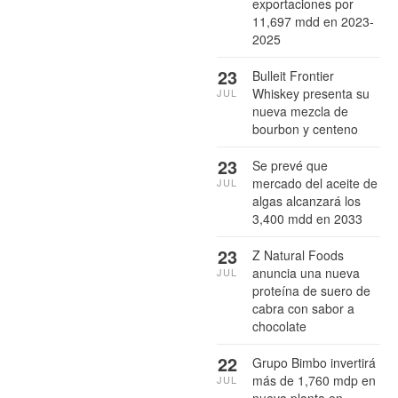
exportaciones por
11,697 mdd en 2023-
2025
23
Bulleit Frontier
Whiskey presenta su
JUL
nueva mezcla de
bourbon y centeno
23
Se prevé que
mercado del aceite de
JUL
algas alcanzará los
3,400 mdd en 2033
23
Z Natural Foods
anuncia una nueva
JUL
proteína de suero de
cabra con sabor a
chocolate
22
Grupo Bimbo invertirá
más de 1,760 mdp en
JUL
nueva planta en