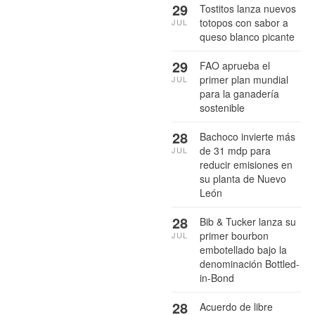
29
Tostitos lanza nuevos
totopos con sabor a
JUL
queso blanco picante
29
FAO aprueba el
primer plan mundial
JUL
para la ganadería
sostenible
28
Bachoco invierte más
de 31 mdp para
JUL
reducir emisiones en
su planta de Nuevo
León
28
Bib & Tucker lanza su
primer bourbon
JUL
embotellado bajo la
denominación Bottled-
in-Bond
28
Acuerdo de libre