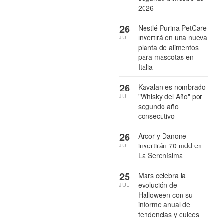
2026
26
Nestlé Purina PetCare
invertirá en una nueva
JUL
planta de alimentos
para mascotas en
Italia
26
Kavalan es nombrado
"Whisky del Año" por
JUL
segundo año
consecutivo
26
Arcor y Danone
invertirán 70 mdd en
JUL
La Serenísima
25
Mars celebra la
evolución de
JUL
Halloween con su
informe anual de
tendencias y dulces