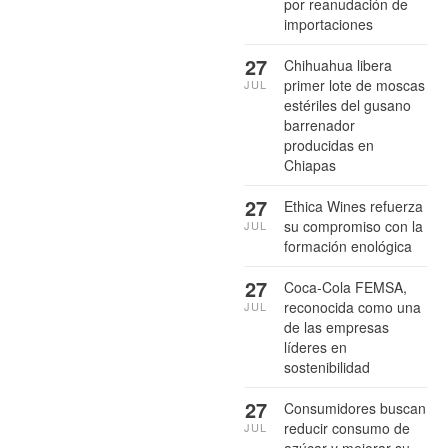
por reanudación de
importaciones
27
Chihuahua libera
primer lote de moscas
JUL
estériles del gusano
barrenador
producidas en
Chiapas
27
Ethica Wines refuerza
su compromiso con la
JUL
formación enológica
27
Coca-Cola FEMSA,
reconocida como una
JUL
de las empresas
líderes en
sostenibilidad
27
Consumidores buscan
reducir consumo de
JUL
azúcar y mejorar su