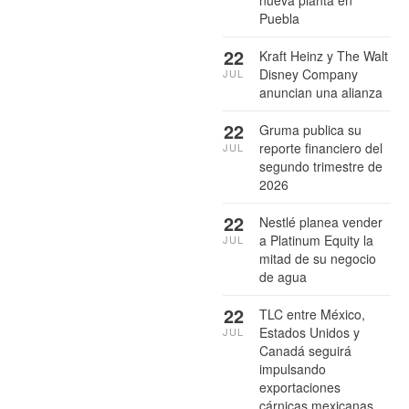
Puebla
22
Kraft Heinz y The Walt
Disney Company
JUL
anuncian una alianza
22
Gruma publica su
reporte financiero del
JUL
segundo trimestre de
2026
22
Nestlé planea vender
a Platinum Equity la
JUL
mitad de su negocio
de agua
22
TLC entre México,
Estados Unidos y
JUL
Canadá seguirá
impulsando
exportaciones
cárnicas mexicanas