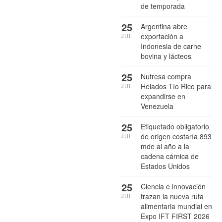
de temporada
25
Argentina abre
exportación a
JUL
Indonesia de carne
bovina y lácteos
25
Nutresa compra
Helados Tío Rico para
JUL
expandirse en
Venezuela
25
Etiquetado obligatorio
de origen costaría 893
JUL
mde al año a la
cadena cárnica de
Estados Unidos
25
Ciencia e innovación
trazan la nueva ruta
JUL
alimentaria mundial en
Expo IFT FIRST 2026