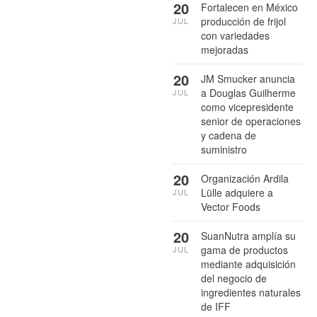
20
Fortalecen en México
producción de frijol
JUL
con variedades
mejoradas
20
JM Smucker anuncia
a Douglas Guilherme
JUL
como vicepresidente
senior de operaciones
y cadena de
suministro
20
Organización Ardila
Lülle adquiere a
JUL
Vector Foods
20
SuanNutra amplía su
gama de productos
JUL
mediante adquisición
del negocio de
ingredientes naturales
de IFF