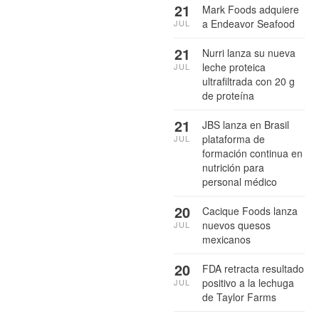
21
Mark Foods adquiere
a Endeavor Seafood
JUL
21
Nurri lanza su nueva
leche proteica
JUL
ultrafiltrada con 20 g
de proteína
21
JBS lanza en Brasil
plataforma de
JUL
formación continua en
nutrición para
personal médico
20
Cacique Foods lanza
nuevos quesos
JUL
mexicanos
20
FDA retracta resultado
positivo a la lechuga
JUL
de Taylor Farms