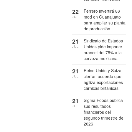
22
Ferrero invertirá 86
mdd en Guanajuato
JUL
para ampliar su planta
de producción
21
Sindicato de Estados
Unidos pide imponer
JUL
arancel del 75% a la
cerveza mexicana
21
Reino Unido y Suiza
cierran acuerdo que
JUL
agiliza exportaciones
cárnicas británicas
21
Sigma Foods publica
sus resultados
JUL
financieros del
segundo trimestre de
2026