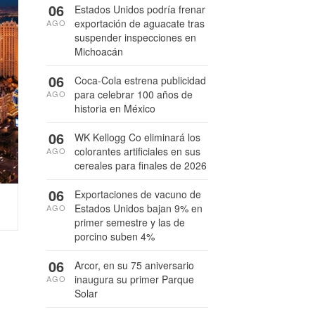
06
Estados Unidos podría frenar
exportación de aguacate tras
AGO
suspender inspecciones en
Michoacán
06
Coca-Cola estrena publicidad
para celebrar 100 años de
AGO
historia en México
06
WK Kellogg Co eliminará los
colorantes artificiales en sus
AGO
cereales para finales de 2026
06
Exportaciones de vacuno de
Estados Unidos bajan 9% en
AGO
primer semestre y las de
porcino suben 4%
06
Arcor, en su 75 aniversario
inaugura su primer Parque
AGO
Solar