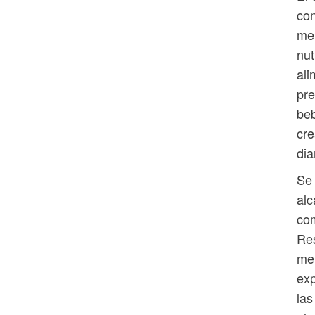
con
mer
nut
ali
pre
beb
cre
dia
Se 
alc
co
Res
mer
exp
las