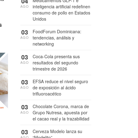
04
Medicamentos GLP-1 e
inteligencia artificial redefinen
AGO
consumo de pollo en Estados
Unidos
s
03
FoodForum Dominicana:
tendencias, análisis y
AGO
networking
03
Coca-Cola presenta sus
resultados del segundo
AGO
trimestre de 2026
03
EFSA reduce el nivel seguro
de exposición al ácido
AGO
trifluoroacético
03
Chocolate Corona, marca de
Grupo Nutresa, apuesta por
AGO
el cacao real y la trazabilidad
03
Cerveza Modelo lanza su
“Modelito”
AGO