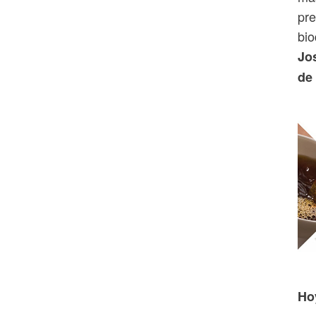
pre
bio
Jo
de
Ho