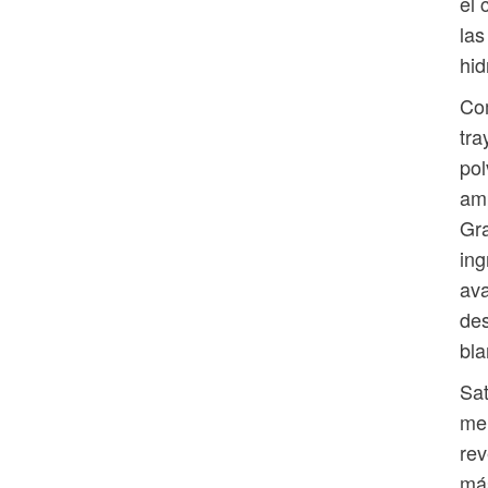
el 
las
hid
Com
tra
pol
amp
Gra
ing
ava
des
bla
Sat
me
rev
más