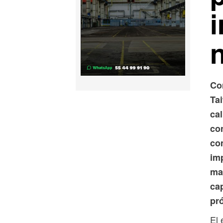
n
Co
Ta
ca
co
co
imp
ma
ca
pr
El 