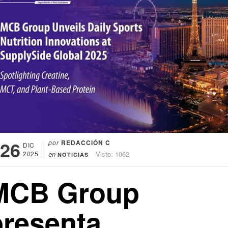
26
por
REDACCIÓN C
DIC
2025
en
Visto: 1062
NOTICIAS
MCB Group
presenta