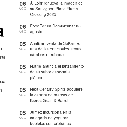
06
J. Lohr renueva la imagen de
su Sauvignon Blanc Flume
AGO
Crossing 2025
a
06
FoodForum Dominicana: 06
agosto
AGO
05
Analizan venta de SuKarne,
n
una de las principales firmas
AGO
cárnicas mexicanas
ra
05
Nutri® anuncia el lanzamiento
de su sabor especial a
AGO
plátano
rca
05
n
Next Century Spirits adquiere
la cartera de marcas de
AGO
licores Grain & Barrel
05
Jumex incursiona en la
categoría de yogures
AGO
bebibles con proteínas