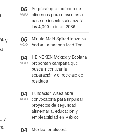
05
Se prevé que mercado de
a
alimentos para mascotas a
AGO
base de insectos alcanzará
los 4,000 mdd en 2036
05
Minute Maid Spiked lanza su
fé y
Vodka Lemonade Iced Tea
AGO
la
04
HEINEKEN México y Ecolana
presentan campaña que
AGO
busca incentivar la
separación y el reciclaje de
residuos
04
Fundación Alsea abre
convocatoria para impulsar
AGO
proyectos de seguridad
alimentaria, educación y
empleabilidad en México
a y
ra
04
México fortalecerá