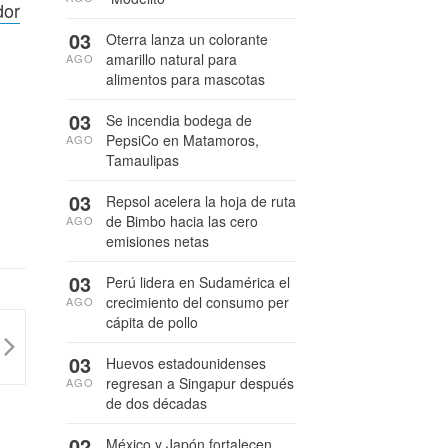
dor
03
Oterra lanza un colorante
amarillo natural para
AGO
alimentos para mascotas
03
Se incendia bodega de
PepsiCo en Matamoros,
AGO
Tamaulipas
03
Repsol acelera la hoja de ruta
de Bimbo hacia las cero
AGO
emisiones netas
03
Perú lidera en Sudamérica el
crecimiento del consumo per
AGO
cápita de pollo
03
Huevos estadounidenses
regresan a Singapur después
AGO
de dos décadas
02
México y Japón fortalecen