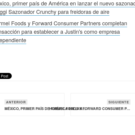
ico, primer país de América en lanzar el nuevo sazona
gi Sazonador Crunchy para freidoras de aire
rmel Foods y Forward Consumer Partners completan
nsacción para establecer a Justin's como empresa
dependiente
ANTERIOR
SIGUIENTE
MÉXICO, PRIMER PAÍS DE AMÉRICA EN LANZAR EL NUEVO SAZONADOR MAGGI SAZONADOR CRUNCHY PARA FREIDORAS DE AIRE
HORMEL FOODS Y FORWARD CONSUMER PARTNERS COMPLETAN TRANSACCIÓN PARA ESTABLECER A JUSTIN'S COMO EMPRESA INDEPENDIENTE