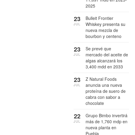
2025
23
Bulleit Frontier
Whiskey presenta su
JUL
nueva mezcla de
bourbon y centeno
23
Se prevé que
mercado del aceite de
JUL
algas alcanzará los
3,400 mdd en 2033
23
Z Natural Foods
anuncia una nueva
JUL
proteína de suero de
cabra con sabor a
chocolate
22
Grupo Bimbo invertirá
más de 1,760 mdp en
JUL
nueva planta en
Puebla