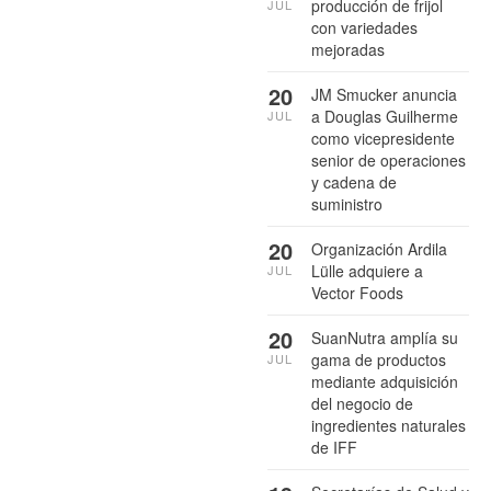
producción de frijol
JUL
con variedades
mejoradas
20
JM Smucker anuncia
a Douglas Guilherme
JUL
como vicepresidente
senior de operaciones
y cadena de
suministro
20
Organización Ardila
Lülle adquiere a
JUL
Vector Foods
20
SuanNutra amplía su
gama de productos
JUL
mediante adquisición
del negocio de
ingredientes naturales
de IFF