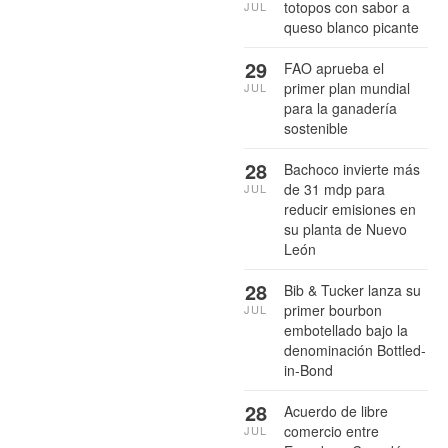
totopos con sabor a
JUL
queso blanco picante
29
FAO aprueba el
primer plan mundial
JUL
para la ganadería
sostenible
28
Bachoco invierte más
de 31 mdp para
JUL
reducir emisiones en
su planta de Nuevo
León
28
Bib & Tucker lanza su
primer bourbon
JUL
embotellado bajo la
denominación Bottled-
in-Bond
28
Acuerdo de libre
comercio entre
JUL