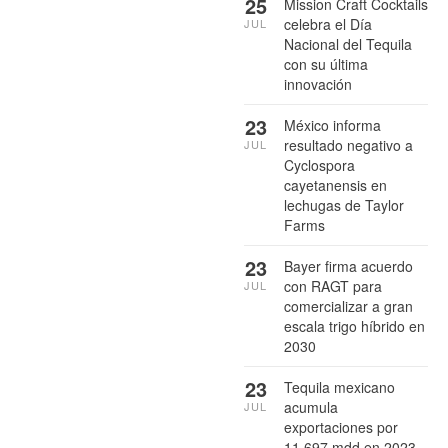
25
Mission Craft Cocktails
celebra el Día
JUL
Nacional del Tequila
con su última
innovación
23
México informa
resultado negativo a
JUL
Cyclospora
cayetanensis en
lechugas de Taylor
Farms
23
Bayer firma acuerdo
con RAGT para
JUL
comercializar a gran
escala trigo híbrido en
2030
23
Tequila mexicano
acumula
JUL
exportaciones por
11,697 mdd en 2023-