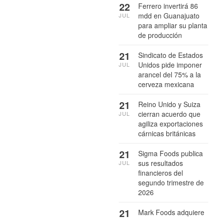
22
Ferrero invertirá 86
mdd en Guanajuato
JUL
para ampliar su planta
de producción
21
Sindicato de Estados
Unidos pide imponer
JUL
arancel del 75% a la
cerveza mexicana
21
Reino Unido y Suiza
cierran acuerdo que
JUL
agiliza exportaciones
cárnicas británicas
21
Sigma Foods publica
sus resultados
JUL
financieros del
segundo trimestre de
2026
21
Mark Foods adquiere