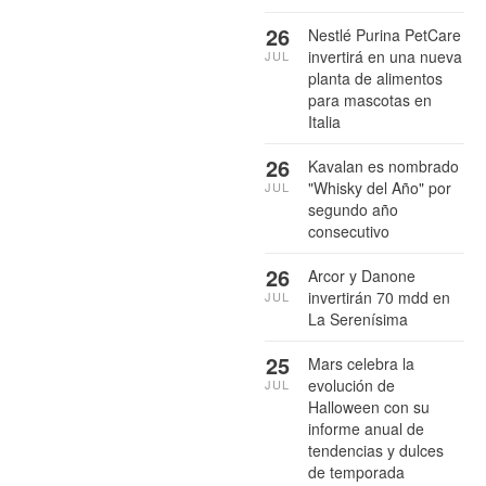
26
Nestlé Purina PetCare
invertirá en una nueva
JUL
planta de alimentos
para mascotas en
Italia
26
Kavalan es nombrado
"Whisky del Año" por
JUL
segundo año
consecutivo
26
Arcor y Danone
invertirán 70 mdd en
JUL
La Serenísima
25
Mars celebra la
evolución de
JUL
Halloween con su
informe anual de
tendencias y dulces
de temporada