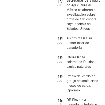
19
Secretarías de Salud y
de Agricultura de
JUL
México colaboran en
investigación sobre
brote de Cyclospora
cayetanensis en
Estados Unidos
19
Alicorp realiza su
primer taller de
JUL
panadería
19
Oterra lanza
colorantes líquidos
JUL
azules naturales
19
Precio del cerdo en
granja acumula cinco
JUL
meses de caída:
Opormex
19
DR Flavors &
Ingredients fortalece
JUL