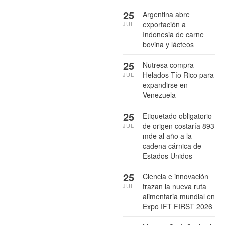
25
Argentina abre
exportación a
JUL
Indonesia de carne
bovina y lácteos
25
Nutresa compra
Helados Tío Rico para
JUL
expandirse en
Venezuela
25
Etiquetado obligatorio
de origen costaría 893
JUL
mde al año a la
cadena cárnica de
Estados Unidos
25
Ciencia e innovación
trazan la nueva ruta
JUL
alimentaria mundial en
Expo IFT FIRST 2026