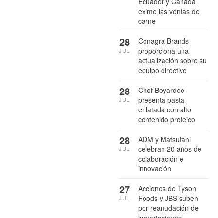
Ecuador y Canadá
exime las ventas de
carne
28
Conagra Brands
proporciona una
JUL
actualización sobre su
equipo directivo
28
Chef Boyardee
presenta pasta
JUL
enlatada con alto
contenido proteico
28
ADM y Matsutani
celebran 20 años de
JUL
colaboración e
innovación
27
Acciones de Tyson
Foods y JBS suben
JUL
por reanudación de
importaciones