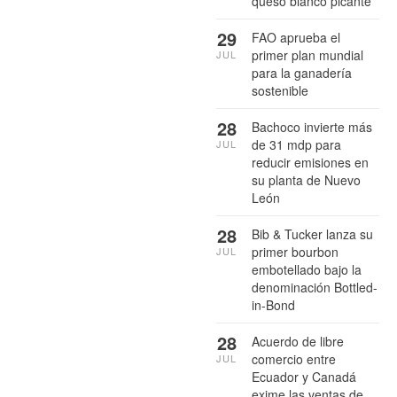
queso blanco picante
29
FAO aprueba el
primer plan mundial
JUL
para la ganadería
sostenible
28
Bachoco invierte más
de 31 mdp para
JUL
reducir emisiones en
su planta de Nuevo
León
28
Bib & Tucker lanza su
primer bourbon
JUL
embotellado bajo la
denominación Bottled-
in-Bond
28
Acuerdo de libre
comercio entre
JUL
Ecuador y Canadá
exime las ventas de