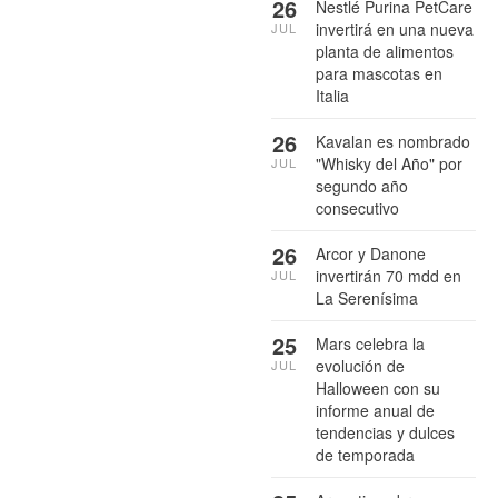
26
Nestlé Purina PetCare
invertirá en una nueva
JUL
planta de alimentos
para mascotas en
Italia
26
Kavalan es nombrado
"Whisky del Año" por
JUL
segundo año
consecutivo
26
Arcor y Danone
invertirán 70 mdd en
JUL
La Serenísima
25
Mars celebra la
evolución de
JUL
Halloween con su
informe anual de
tendencias y dulces
de temporada