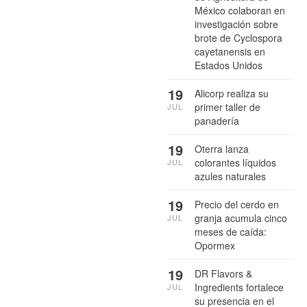
México colaboran en
investigación sobre
brote de Cyclospora
cayetanensis en
Estados Unidos
19
Alicorp realiza su
primer taller de
JUL
panadería
19
Oterra lanza
colorantes líquidos
JUL
azules naturales
19
Precio del cerdo en
granja acumula cinco
JUL
meses de caída:
Opormex
19
DR Flavors &
Ingredients fortalece
JUL
su presencia en el