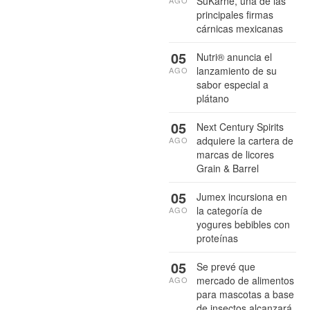
SuKarne, una de las
principales firmas
cárnicas mexicanas
05
Nutri® anuncia el
lanzamiento de su
AGO
sabor especial a
plátano
05
Next Century Spirits
adquiere la cartera de
AGO
marcas de licores
Grain & Barrel
05
Jumex incursiona en
la categoría de
AGO
yogures bebibles con
proteínas
05
Se prevé que
mercado de alimentos
AGO
para mascotas a base
de insectos alcanzará