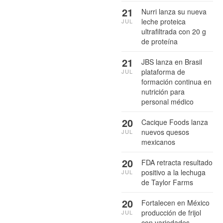
21
Nurri lanza su nueva
leche proteica
JUL
ultrafiltrada con 20 g
de proteína
21
JBS lanza en Brasil
plataforma de
JUL
formación continua en
nutrición para
personal médico
20
Cacique Foods lanza
nuevos quesos
JUL
mexicanos
20
FDA retracta resultado
positivo a la lechuga
JUL
de Taylor Farms
20
Fortalecen en México
producción de frijol
JUL
con variedades