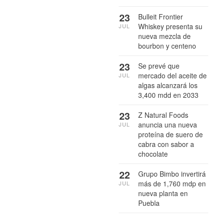
23
Bulleit Frontier
Whiskey presenta su
JUL
nueva mezcla de
bourbon y centeno
23
Se prevé que
mercado del aceite de
JUL
algas alcanzará los
3,400 mdd en 2033
23
Z Natural Foods
anuncia una nueva
JUL
proteína de suero de
cabra con sabor a
chocolate
22
Grupo Bimbo invertirá
más de 1,760 mdp en
JUL
nueva planta en
Puebla