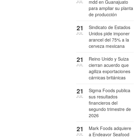
mdd en Guanajuato
JUL
para ampliar su planta
de producción
21
Sindicato de Estados
Unidos pide imponer
JUL
arancel del 75% a la
cerveza mexicana
21
Reino Unido y Suiza
cierran acuerdo que
JUL
agiliza exportaciones
cárnicas británicas
21
Sigma Foods publica
sus resultados
JUL
financieros del
segundo trimestre de
2026
21
Mark Foods adquiere
a Endeavor Seafood
JUL