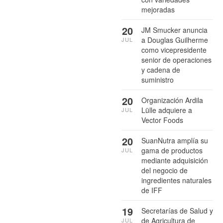
mejoradas
20
JM Smucker anuncia
a Douglas Guilherme
JUL
como vicepresidente
senior de operaciones
y cadena de
suministro
20
Organización Ardila
Lülle adquiere a
JUL
Vector Foods
20
SuanNutra amplía su
gama de productos
JUL
mediante adquisición
del negocio de
ingredientes naturales
de IFF
19
Secretarías de Salud y
de Agricultura de
JUL