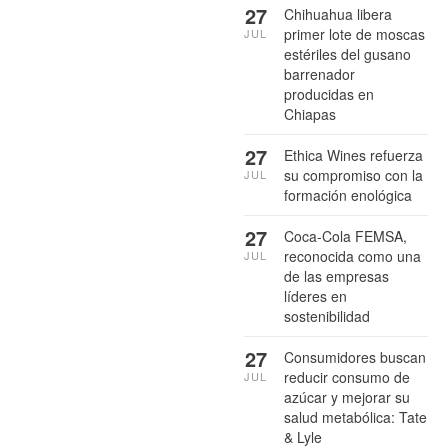
27
Chihuahua libera
primer lote de moscas
JUL
estériles del gusano
barrenador
producidas en
Chiapas
27
Ethica Wines refuerza
su compromiso con la
JUL
formación enológica
27
Coca-Cola FEMSA,
reconocida como una
JUL
de las empresas
líderes en
sostenibilidad
27
Consumidores buscan
reducir consumo de
JUL
azúcar y mejorar su
salud metabólica: Tate
& Lyle