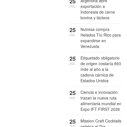
25
Argentina abre
exportación a
JUL
Indonesia de carne
bovina y lácteos
25
Nutresa compra
Helados Tío Rico para
JUL
expandirse en
Venezuela
25
Etiquetado obligatorio
de origen costaría 893
JUL
mde al año a la
cadena cárnica de
Estados Unidos
25
Ciencia e innovación
trazan la nueva ruta
JUL
alimentaria mundial en
Expo IFT FIRST 2026
25
Mission Craft Cocktails
celebra el Día
JUL