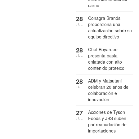
carne
28
Conagra Brands
proporciona una
JUL
actualización sobre su
equipo directivo
28
Chef Boyardee
presenta pasta
JUL
enlatada con alto
contenido proteico
28
ADM y Matsutani
celebran 20 años de
JUL
colaboración e
innovación
27
Acciones de Tyson
Foods y JBS suben
JUL
por reanudación de
importaciones