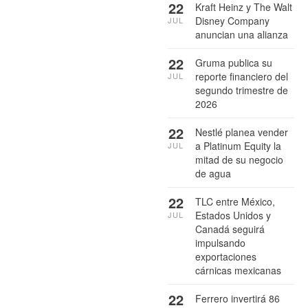
22
Kraft Heinz y The Walt
Disney Company
JUL
anuncian una alianza
22
Gruma publica su
reporte financiero del
JUL
segundo trimestre de
2026
22
Nestlé planea vender
a Platinum Equity la
JUL
mitad de su negocio
de agua
22
TLC entre México,
Estados Unidos y
JUL
Canadá seguirá
impulsando
exportaciones
cárnicas mexicanas
22
Ferrero invertirá 86