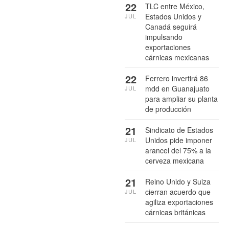
22
TLC entre México,
Estados Unidos y
JUL
Canadá seguirá
impulsando
exportaciones
cárnicas mexicanas
22
Ferrero invertirá 86
mdd en Guanajuato
JUL
para ampliar su planta
de producción
21
Sindicato de Estados
Unidos pide imponer
JUL
arancel del 75% a la
cerveza mexicana
21
Reino Unido y Suiza
cierran acuerdo que
JUL
agiliza exportaciones
cárnicas británicas