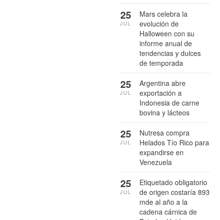
25
Mars celebra la
evolución de
JUL
Halloween con su
informe anual de
tendencias y dulces
de temporada
25
Argentina abre
exportación a
JUL
Indonesia de carne
bovina y lácteos
25
Nutresa compra
Helados Tío Rico para
JUL
expandirse en
Venezuela
25
Etiquetado obligatorio
de origen costaría 893
JUL
mde al año a la
cadena cárnica de