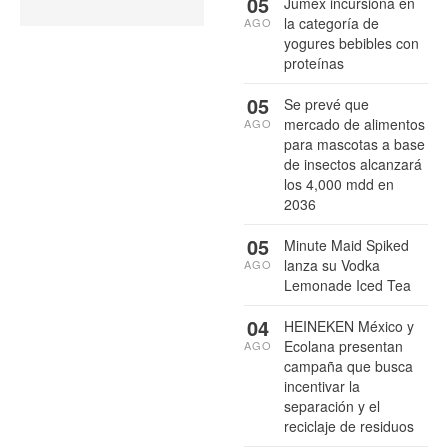
05
Jumex incursiona en
la categoría de
AGO
yogures bebibles con
proteínas
05
Se prevé que
mercado de alimentos
AGO
para mascotas a base
de insectos alcanzará
los 4,000 mdd en
2036
05
Minute Maid Spiked
lanza su Vodka
AGO
Lemonade Iced Tea
04
HEINEKEN México y
Ecolana presentan
AGO
campaña que busca
incentivar la
separación y el
reciclaje de residuos