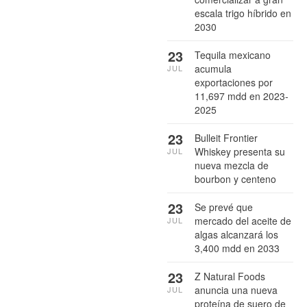
escala trigo híbrido en
2030
23
Tequila mexicano
acumula
JUL
exportaciones por
11,697 mdd en 2023-
2025
23
Bulleit Frontier
Whiskey presenta su
JUL
nueva mezcla de
bourbon y centeno
23
Se prevé que
mercado del aceite de
JUL
algas alcanzará los
3,400 mdd en 2033
23
Z Natural Foods
anuncia una nueva
JUL
proteína de suero de