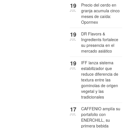
19
Precio del cerdo en
granja acumula cinco
JUL
meses de caída:
Opormex
19
DR Flavors &
Ingredients fortalece
JUL
su presencia en el
mercado asiático
19
IFF lanza sistema
estabilizador que
JUL
reduce diferencia de
textura entre las
gominolas de origen
vegetal y las
tradicionales
17
CAFFENIO amplía su
portafolio con
JUL
ENERCHILL, su
primera bebida