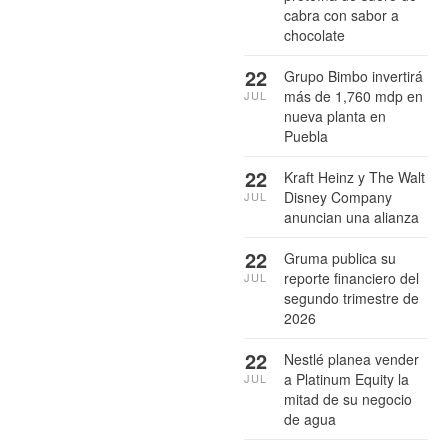
cabra con sabor a
chocolate
22
Grupo Bimbo invertirá
más de 1,760 mdp en
JUL
nueva planta en
Puebla
22
Kraft Heinz y The Walt
Disney Company
JUL
anuncian una alianza
22
Gruma publica su
reporte financiero del
JUL
segundo trimestre de
2026
22
Nestlé planea vender
a Platinum Equity la
JUL
mitad de su negocio
de agua