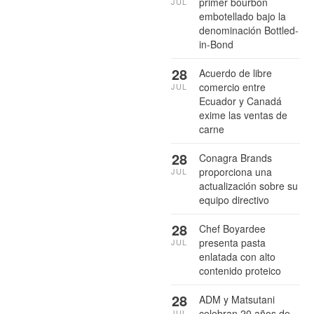
primer bourbon
JUL
embotellado bajo la
denominación Bottled-
in-Bond
28
Acuerdo de libre
comercio entre
JUL
Ecuador y Canadá
exime las ventas de
carne
28
Conagra Brands
proporciona una
JUL
actualización sobre su
equipo directivo
28
Chef Boyardee
presenta pasta
JUL
enlatada con alto
contenido proteico
28
ADM y Matsutani
celebran 20 años de
JUL