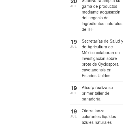
20
SuanNutra amplía su
gama de productos
JUL
mediante adquisición
del negocio de
ingredientes naturales
de IFF
19
Secretarías de Salud y
de Agricultura de
JUL
México colaboran en
investigación sobre
brote de Cyclospora
cayetanensis en
Estados Unidos
19
Alicorp realiza su
primer taller de
JUL
panadería
19
Oterra lanza
colorantes líquidos
JUL
azules naturales