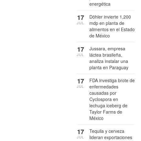
energética
17
Döhler invierte 1,200
mdp en planta de
JUL
alimentos en el Estado
de México
17
Jussara, empresa
láctea brasileña,
JUL
analiza instalar una
planta en Paraguay
17
FDA investiga brote de
enfermedades
JUL
causadas por
Cyclospora en
lechuga iceberg de
Taylor Farms de
México
17
Tequila y cerveza
lideran exportaciones
JUL