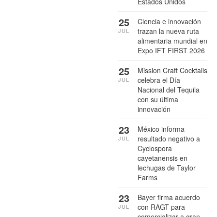
Estados Unidos
25
Ciencia e innovación
trazan la nueva ruta
JUL
alimentaria mundial en
Expo IFT FIRST 2026
25
Mission Craft Cocktails
celebra el Día
JUL
Nacional del Tequila
con su última
innovación
23
México informa
resultado negativo a
JUL
Cyclospora
cayetanensis en
lechugas de Taylor
Farms
23
Bayer firma acuerdo
con RAGT para
JUL
comercializar a gran