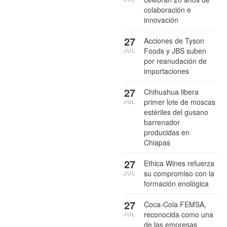
colaboración e
innovación
27
Acciones de Tyson
Foods y JBS suben
JUL
por reanudación de
importaciones
27
Chihuahua libera
primer lote de moscas
JUL
estériles del gusano
barrenador
producidas en
Chiapas
27
Ethica Wines refuerza
su compromiso con la
JUL
formación enológica
27
Coca-Cola FEMSA,
reconocida como una
JUL
de las empresas