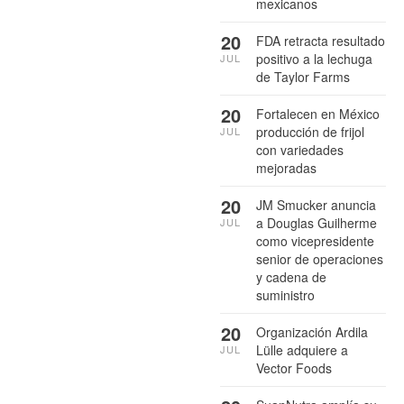
mexicanos
20
FDA retracta resultado
positivo a la lechuga
JUL
de Taylor Farms
20
Fortalecen en México
producción de frijol
JUL
con variedades
mejoradas
20
JM Smucker anuncia
a Douglas Guilherme
JUL
como vicepresidente
senior de operaciones
y cadena de
suministro
20
Organización Ardila
Lülle adquiere a
JUL
Vector Foods