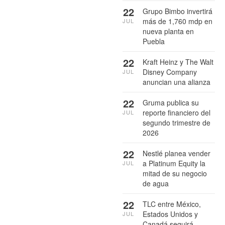
22
Grupo Bimbo invertirá
más de 1,760 mdp en
JUL
nueva planta en
Puebla
22
Kraft Heinz y The Walt
Disney Company
JUL
anuncian una alianza
22
Gruma publica su
reporte financiero del
JUL
segundo trimestre de
2026
22
Nestlé planea vender
a Platinum Equity la
JUL
mitad de su negocio
de agua
22
TLC entre México,
Estados Unidos y
JUL
Canadá seguirá