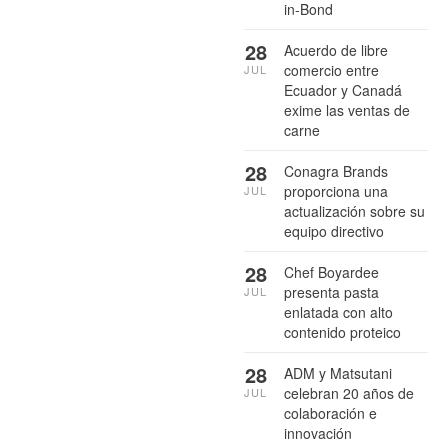
in-Bond
28
Acuerdo de libre
comercio entre
JUL
Ecuador y Canadá
exime las ventas de
carne
28
Conagra Brands
proporciona una
JUL
actualización sobre su
equipo directivo
28
Chef Boyardee
presenta pasta
JUL
enlatada con alto
contenido proteico
28
ADM y Matsutani
celebran 20 años de
JUL
colaboración e
innovación