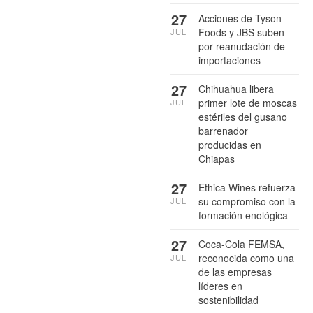
27
Acciones de Tyson
Foods y JBS suben
JUL
por reanudación de
importaciones
27
Chihuahua libera
primer lote de moscas
JUL
estériles del gusano
barrenador
producidas en
Chiapas
27
Ethica Wines refuerza
su compromiso con la
JUL
formación enológica
27
Coca-Cola FEMSA,
reconocida como una
JUL
de las empresas
líderes en
sostenibilidad