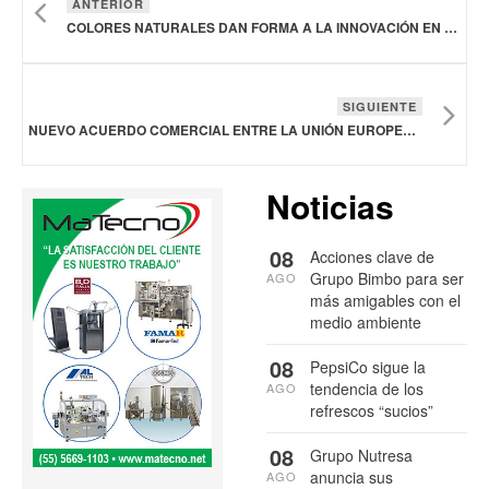
ANTERIOR
COLORES NATURALES DAN FORMA A LA INNOVACIÓN EN ALIMENTOS Y BEBIDAS: DÖHLER
SIGUIENTE
NUEVO ACUERDO COMERCIAL ENTRE LA UNIÓN EUROPEA E INDIA ELIMINA ARANCELES AL OVINO Y REDUCE EL DE EMBUTIDOS
Noticias
08
Acciones clave de
Grupo Bimbo para ser
AGO
más amigables con el
medio ambiente
08
PepsiCo sigue la
tendencia de los
AGO
refrescos “sucios”
08
Grupo Nutresa
anuncia sus
AGO