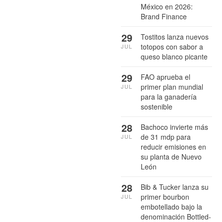
México en 2026:
Brand Finance
29
Tostitos lanza nuevos
totopos con sabor a
JUL
queso blanco picante
29
FAO aprueba el
primer plan mundial
JUL
para la ganadería
sostenible
28
Bachoco invierte más
de 31 mdp para
JUL
reducir emisiones en
su planta de Nuevo
León
28
Bib & Tucker lanza su
primer bourbon
JUL
embotellado bajo la
denominación Bottled-