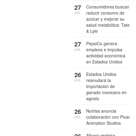
27
Consumidores buscan
reducir consumo de
JUL
azúcar y mejorar su
salud metabólica: Tate
& Lyle
27
PepsiCo genera
empleos e impulsa
JUL
actividad económica
en Estados Unidos
26
Estados Unidos
reanudará la
JUL
importación de
ganado mexicano en
agosto
26
Nutrisa anuncia
colaboración con Pixar
JUL
Animation Studios
26
Alicorp registra