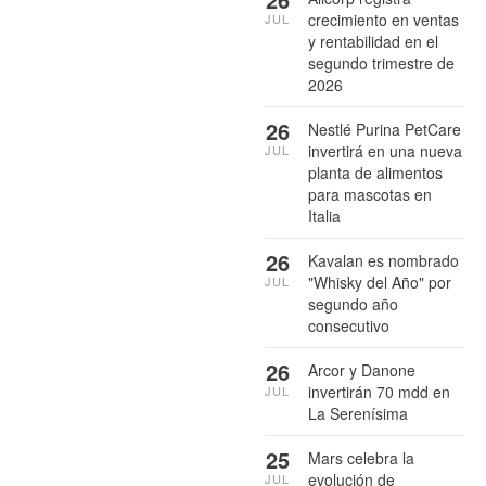
crecimiento en ventas
JUL
y rentabilidad en el
segundo trimestre de
2026
26
Nestlé Purina PetCare
invertirá en una nueva
JUL
planta de alimentos
para mascotas en
Italia
26
Kavalan es nombrado
"Whisky del Año" por
JUL
segundo año
consecutivo
26
Arcor y Danone
invertirán 70 mdd en
JUL
La Serenísima
25
Mars celebra la
evolución de
JUL