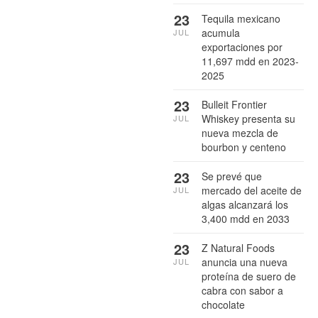
23
Tequila mexicano
acumula
JUL
exportaciones por
11,697 mdd en 2023-
2025
23
Bulleit Frontier
Whiskey presenta su
JUL
nueva mezcla de
bourbon y centeno
23
Se prevé que
mercado del aceite de
JUL
algas alcanzará los
3,400 mdd en 2033
23
Z Natural Foods
anuncia una nueva
JUL
proteína de suero de
cabra con sabor a
chocolate