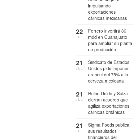
impulsando
exportaciones
cárnicas mexicanas
22
Ferrero invertirá 86
mdd en Guanajuato
JUL
para ampliar su planta
de producción
21
Sindicato de Estados
Unidos pide imponer
JUL
arancel del 75% a la
cerveza mexicana
21
Reino Unido y Suiza
cierran acuerdo que
JUL
agiliza exportaciones
cárnicas británicas
21
Sigma Foods publica
sus resultados
JUL
financieros del