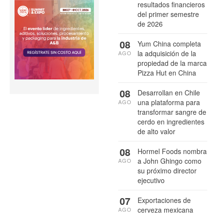
resultados financieros
del primer semestre
de 2026
08
Yum China completa
la adquisición de la
AGO
propiedad de la marca
Pizza Hut en China
08
Desarrollan en Chile
una plataforma para
AGO
transformar sangre de
cerdo en ingredientes
de alto valor
08
Hormel Foods nombra
a John Ghingo como
AGO
su próximo director
ejecutivo
07
Exportaciones de
cerveza mexicana
AGO