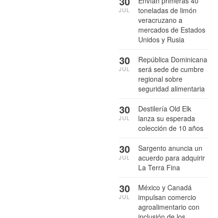
30
Envían primeras 40
toneladas de limón
JUL
veracruzano a
mercados de Estados
Unidos y Rusia
30
República Dominicana
será sede de cumbre
JUL
regional sobre
seguridad alimentaria
30
Destilería Old Elk
lanza su esperada
JUL
colección de 10 años
30
Sargento anuncia un
acuerdo para adquirir
JUL
La Terra Fina
30
México y Canadá
impulsan comercio
JUL
agroalimentario con
inclusión de los