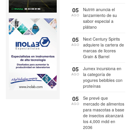
05
Nutri® anuncia el
lanzamiento de su
AGO
sabor especial a
plátano
05
Next Century Spirits
adquiere la cartera de
AGO
marcas de licores
Grain & Barrel
05
Jumex incursiona en
la categoría de
AGO
yogures bebibles con
proteínas
05
Se prevé que
mercado de alimentos
AGO
para mascotas a base
de insectos alcanzará
los 4,000 mdd en
2036