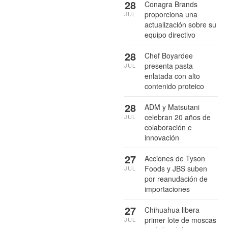
28
Conagra Brands
proporciona una
JUL
actualización sobre su
equipo directivo
28
Chef Boyardee
presenta pasta
JUL
enlatada con alto
contenido proteico
28
ADM y Matsutani
celebran 20 años de
JUL
colaboración e
innovación
27
Acciones de Tyson
Foods y JBS suben
JUL
por reanudación de
importaciones
27
Chihuahua libera
primer lote de moscas
JUL