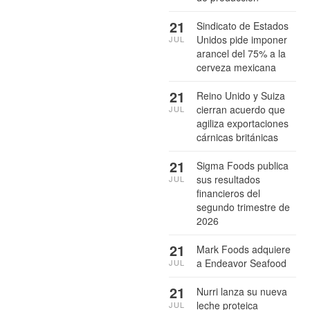
21
Sindicato de Estados
Unidos pide imponer
JUL
arancel del 75% a la
cerveza mexicana
21
Reino Unido y Suiza
cierran acuerdo que
JUL
agiliza exportaciones
cárnicas británicas
21
Sigma Foods publica
sus resultados
JUL
financieros del
segundo trimestre de
2026
21
Mark Foods adquiere
a Endeavor Seafood
JUL
21
Nurri lanza su nueva
leche proteica
JUL