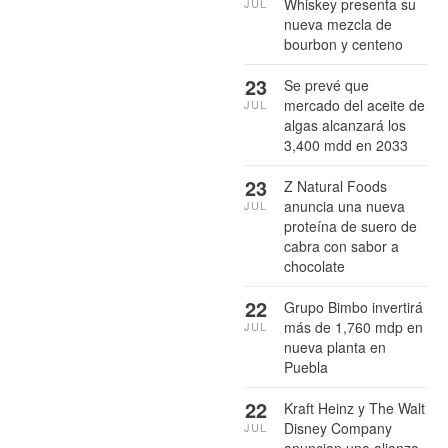
Whiskey presenta su
JUL
nueva mezcla de
bourbon y centeno
23
Se prevé que
mercado del aceite de
JUL
algas alcanzará los
3,400 mdd en 2033
23
Z Natural Foods
anuncia una nueva
JUL
proteína de suero de
cabra con sabor a
chocolate
22
Grupo Bimbo invertirá
más de 1,760 mdp en
JUL
nueva planta en
Puebla
22
Kraft Heinz y The Walt
Disney Company
JUL