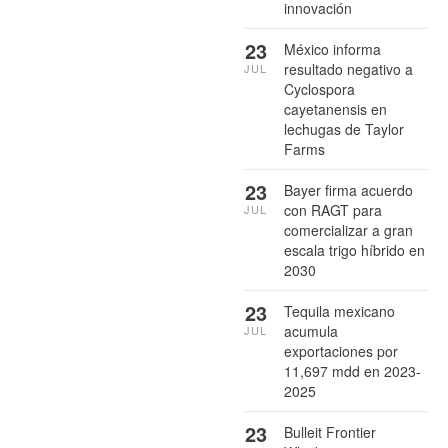
innovación
23
México informa
resultado negativo a
JUL
Cyclospora
cayetanensis en
lechugas de Taylor
Farms
23
Bayer firma acuerdo
con RAGT para
JUL
comercializar a gran
escala trigo híbrido en
2030
23
Tequila mexicano
acumula
JUL
exportaciones por
11,697 mdd en 2023-
2025
23
Bulleit Frontier