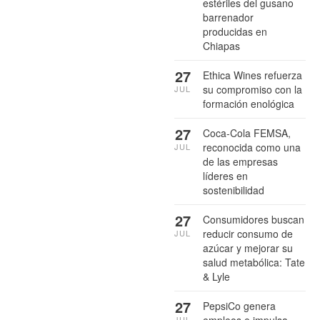
estériles del gusano
barrenador
producidas en
Chiapas
27
Ethica Wines refuerza
su compromiso con la
JUL
formación enológica
27
Coca-Cola FEMSA,
reconocida como una
JUL
de las empresas
líderes en
sostenibilidad
27
Consumidores buscan
reducir consumo de
JUL
azúcar y mejorar su
salud metabólica: Tate
& Lyle
27
PepsiCo genera
JUL