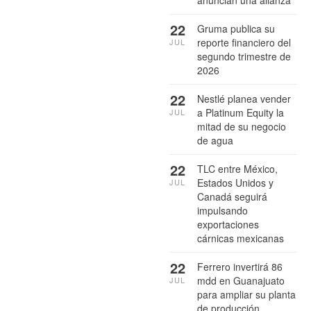
anuncian una alianza
22
Gruma publica su
reporte financiero del
JUL
segundo trimestre de
2026
22
Nestlé planea vender
a Platinum Equity la
JUL
mitad de su negocio
de agua
22
TLC entre México,
Estados Unidos y
JUL
Canadá seguirá
impulsando
exportaciones
cárnicas mexicanas
22
Ferrero invertirá 86
mdd en Guanajuato
JUL
para ampliar su planta
de producción