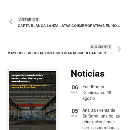
ANTERIOR
CARTA BLANCA LANZA LATAS CONMEMORATIVAS EN HONOR A SUS MÁS DE 130 AÑOS DE HISTORIA
SIGUIENTE
MAYORES EXPORTACIONES MEXICANAS IMPULSAN SUPERÁVIT DE 3,930 MDD EN BALANZA AGROALIMENTARIA DE ENERO-ABRIL 2024
Noticias
06
FoodForum
Dominicana: 06
AGO
agosto
05
Analizan venta de
SuKarne, una de las
AGO
principales firmas
cárnicas mexicanas