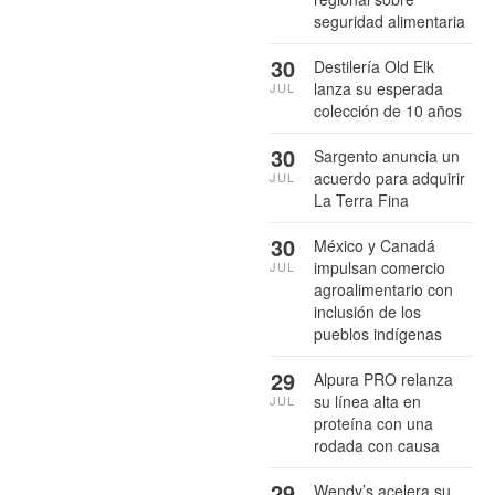
seguridad alimentaria
30
Destilería Old Elk
lanza su esperada
JUL
colección de 10 años
30
Sargento anuncia un
acuerdo para adquirir
JUL
La Terra Fina
30
México y Canadá
impulsan comercio
JUL
agroalimentario con
inclusión de los
pueblos indígenas
29
Alpura PRO relanza
su línea alta en
JUL
proteína con una
rodada con causa
29
Wendy’s acelera su