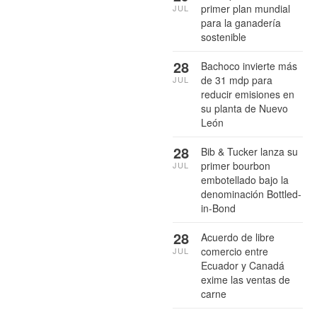
primer plan mundial
JUL
para la ganadería
sostenible
28
Bachoco invierte más
de 31 mdp para
JUL
reducir emisiones en
su planta de Nuevo
León
28
Bib & Tucker lanza su
primer bourbon
JUL
embotellado bajo la
denominación Bottled-
in-Bond
28
Acuerdo de libre
comercio entre
JUL
Ecuador y Canadá
exime las ventas de
carne