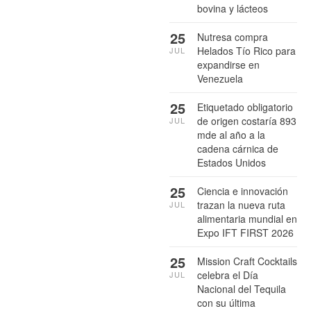
bovina y lácteos
25
Nutresa compra
Helados Tío Rico para
JUL
expandirse en
Venezuela
25
Etiquetado obligatorio
de origen costaría 893
JUL
mde al año a la
cadena cárnica de
Estados Unidos
25
Ciencia e innovación
trazan la nueva ruta
JUL
alimentaria mundial en
Expo IFT FIRST 2026
25
Mission Craft Cocktails
celebra el Día
JUL
Nacional del Tequila
con su última