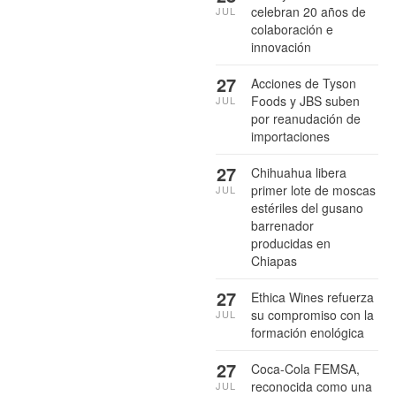
celebran 20 años de
JUL
colaboración e
innovación
27
Acciones de Tyson
Foods y JBS suben
JUL
por reanudación de
importaciones
27
Chihuahua libera
primer lote de moscas
JUL
estériles del gusano
barrenador
producidas en
Chiapas
27
Ethica Wines refuerza
su compromiso con la
JUL
formación enológica
27
Coca-Cola FEMSA,
reconocida como una
JUL