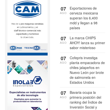
07
Exportaciones de
cerveza mexicana
AGO
superan los 6,400
mdd y llegan a 98
países
07
La marca CHIPS
AHOY! lanza su primer
AGO
sabor misterioso
07
Cofepris investiga
planta empacadora de
AGO
chiles jalapeños en
Nuevo León por brote
de salmonela en
Estados Unidos
07
Bavaria ocupa la
primera posición del
AGO
ranking del Índice de
Inversión Social y