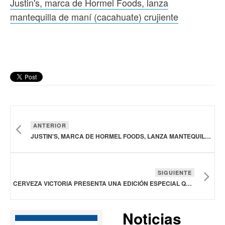
Justin's, marca de Hormel Foods, lanza
mantequilla de maní (cacahuate) crujiente
ANTERIOR
JUSTIN'S, MARCA DE HORMEL FOODS, LANZA MANTEQUILLA DE MANÍ (CACAHUATE) CRUJIENTE
SIGUIENTE
CERVEZA VICTORIA PRESENTA UNA EDICIÓN ESPECIAL QUE CELEBRA UNA DE LAS ESPECIES MÁS EMBLEMÁTICAS DE NUESTRO PAÍS, EL AJOLOTE
Noticias