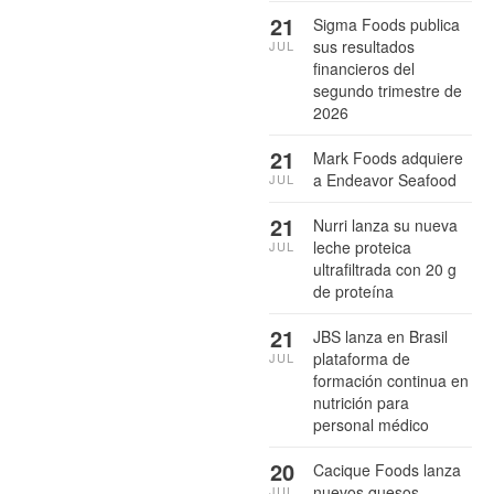
21
Sigma Foods publica
sus resultados
JUL
financieros del
segundo trimestre de
2026
21
Mark Foods adquiere
a Endeavor Seafood
JUL
21
Nurri lanza su nueva
leche proteica
JUL
ultrafiltrada con 20 g
de proteína
21
JBS lanza en Brasil
plataforma de
JUL
formación continua en
nutrición para
personal médico
20
Cacique Foods lanza
nuevos quesos
JUL