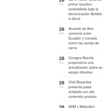
primer bourbon
JUL
embotellado bajo la
denominación Bottled-
in-Bond
28
Acuerdo de libre
comercio entre
JUL
Ecuador y Canadá
exime las ventas de
carne
28
Conagra Brands
proporciona una
JUL
actualización sobre su
equipo directivo
28
Chef Boyardee
presenta pasta
JUL
enlatada con alto
contenido proteico
28
ADM y Matsutani