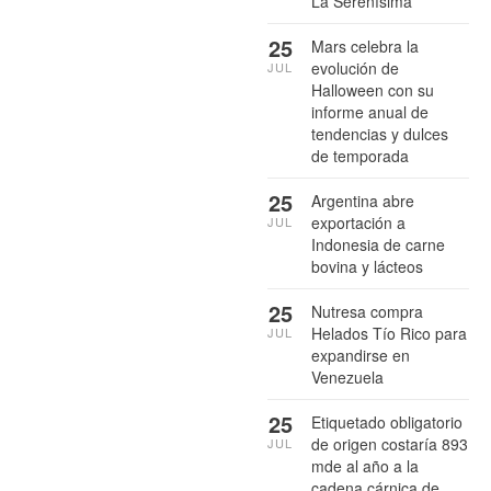
La Serenísima
25
Mars celebra la
evolución de
JUL
Halloween con su
informe anual de
tendencias y dulces
de temporada
25
Argentina abre
exportación a
JUL
Indonesia de carne
bovina y lácteos
25
Nutresa compra
Helados Tío Rico para
JUL
expandirse en
Venezuela
25
Etiquetado obligatorio
de origen costaría 893
JUL
mde al año a la
cadena cárnica de