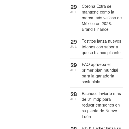
29
Corona Extra se
mantiene como la
JUL
marca más valiosa de
México en 2026:
Brand Finance
29
Tostitos lanza nuevos
totopos con sabor a
JUL
queso blanco picante
29
FAO aprueba el
primer plan mundial
JUL
para la ganadería
sostenible
28
Bachoco invierte más
de 31 mdp para
JUL
reducir emisiones en
su planta de Nuevo
León
28
Bib & Tucker lanza su