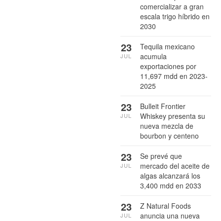
comercializar a gran
escala trigo híbrido en
2030
23
Tequila mexicano
acumula
JUL
exportaciones por
11,697 mdd en 2023-
2025
23
Bulleit Frontier
Whiskey presenta su
JUL
nueva mezcla de
bourbon y centeno
23
Se prevé que
mercado del aceite de
JUL
algas alcanzará los
3,400 mdd en 2033
23
Z Natural Foods
anuncia una nueva
JUL