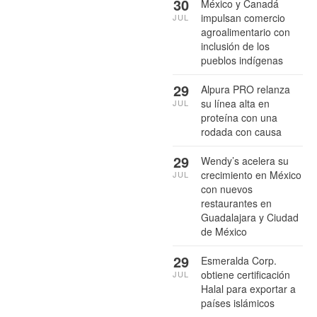
30
México y Canadá
impulsan comercio
JUL
agroalimentario con
inclusión de los
pueblos indígenas
29
Alpura PRO relanza
su línea alta en
JUL
proteína con una
rodada con causa
29
Wendy’s acelera su
crecimiento en México
JUL
con nuevos
restaurantes en
Guadalajara y Ciudad
de México
29
Esmeralda Corp.
obtiene certificación
JUL
Halal para exportar a
países islámicos