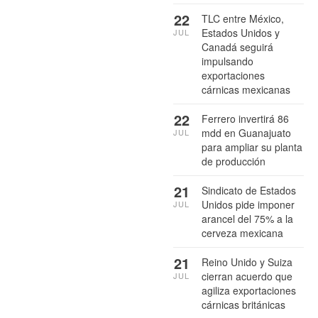
22
TLC entre México,
Estados Unidos y
JUL
Canadá seguirá
impulsando
exportaciones
cárnicas mexicanas
22
Ferrero invertirá 86
mdd en Guanajuato
JUL
para ampliar su planta
de producción
21
Sindicato de Estados
Unidos pide imponer
JUL
arancel del 75% a la
cerveza mexicana
21
Reino Unido y Suiza
cierran acuerdo que
JUL
agiliza exportaciones
cárnicas británicas