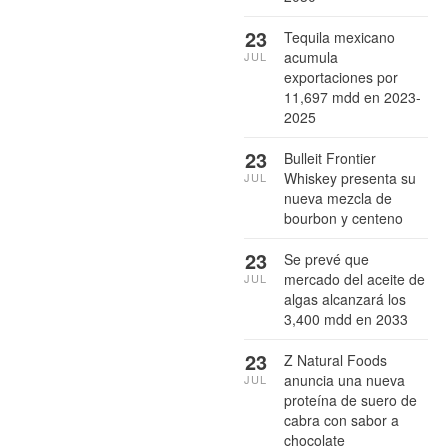
23
Tequila mexicano
acumula
JUL
exportaciones por
11,697 mdd en 2023-
2025
23
Bulleit Frontier
Whiskey presenta su
JUL
nueva mezcla de
bourbon y centeno
23
Se prevé que
mercado del aceite de
JUL
algas alcanzará los
3,400 mdd en 2033
23
Z Natural Foods
anuncia una nueva
JUL
proteína de suero de
cabra con sabor a
chocolate