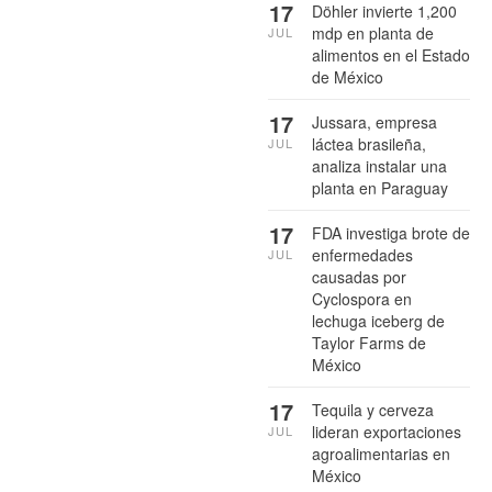
17
Döhler invierte 1,200
mdp en planta de
JUL
alimentos en el Estado
de México
17
Jussara, empresa
láctea brasileña,
JUL
analiza instalar una
planta en Paraguay
17
FDA investiga brote de
enfermedades
JUL
causadas por
Cyclospora en
lechuga iceberg de
Taylor Farms de
México
17
Tequila y cerveza
lideran exportaciones
JUL
agroalimentarias en
México