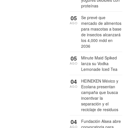
yogures bebibles con
proteínas
05
Se prevé que
mercado de alimentos
AGO
para mascotas a base
de insectos alcanzará
los 4,000 mdd en
2036
05
Minute Maid Spiked
lanza su Vodka
AGO
Lemonade Iced Tea
04
HEINEKEN México y
Ecolana presentan
AGO
campaña que busca
incentivar la
separación y el
reciclaje de residuos
04
Fundación Alsea abre
convocatoria para
AGO