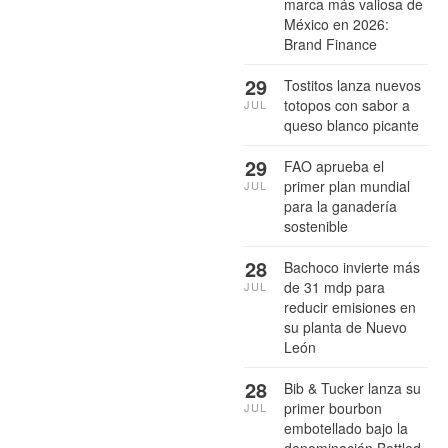
marca más valiosa de
México en 2026:
Brand Finance
29
Tostitos lanza nuevos
totopos con sabor a
JUL
queso blanco picante
29
FAO aprueba el
primer plan mundial
JUL
para la ganadería
sostenible
28
Bachoco invierte más
de 31 mdp para
JUL
reducir emisiones en
su planta de Nuevo
León
28
Bib & Tucker lanza su
primer bourbon
JUL
embotellado bajo la