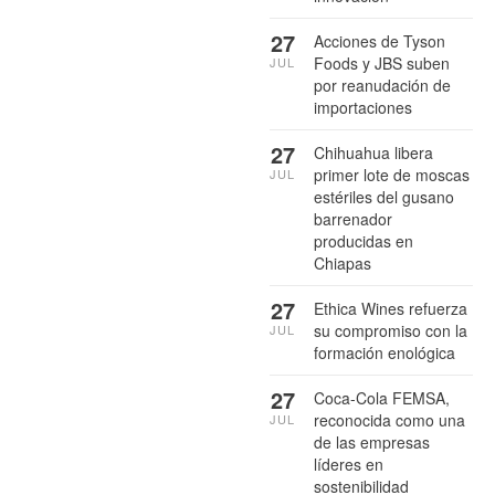
27
Acciones de Tyson
Foods y JBS suben
JUL
por reanudación de
importaciones
27
Chihuahua libera
primer lote de moscas
JUL
estériles del gusano
barrenador
producidas en
Chiapas
27
Ethica Wines refuerza
su compromiso con la
JUL
formación enológica
27
Coca-Cola FEMSA,
reconocida como una
JUL
de las empresas
líderes en
sostenibilidad