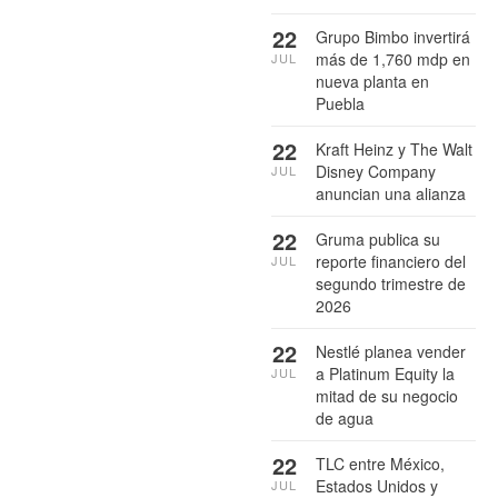
22
Grupo Bimbo invertirá
más de 1,760 mdp en
JUL
nueva planta en
Puebla
22
Kraft Heinz y The Walt
Disney Company
JUL
anuncian una alianza
22
Gruma publica su
reporte financiero del
JUL
segundo trimestre de
2026
22
Nestlé planea vender
a Platinum Equity la
JUL
mitad de su negocio
de agua
22
TLC entre México,
Estados Unidos y
JUL