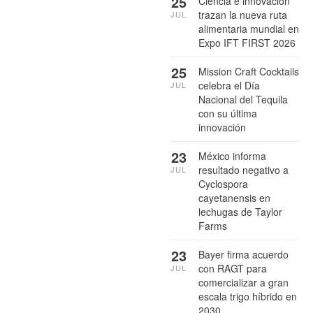
25
Ciencia e innovación
trazan la nueva ruta
JUL
alimentaria mundial en
Expo IFT FIRST 2026
25
Mission Craft Cocktails
celebra el Día
JUL
Nacional del Tequila
con su última
innovación
23
México informa
resultado negativo a
JUL
Cyclospora
cayetanensis en
lechugas de Taylor
Farms
23
Bayer firma acuerdo
con RAGT para
JUL
comercializar a gran
escala trigo híbrido en
2030