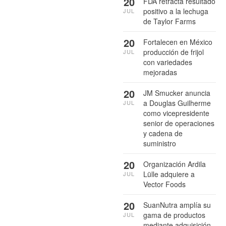
20
FDA retracta resultado
positivo a la lechuga
JUL
de Taylor Farms
20
Fortalecen en México
producción de frijol
JUL
con variedades
mejoradas
20
JM Smucker anuncia
a Douglas Guilherme
JUL
como vicepresidente
senior de operaciones
y cadena de
suministro
20
Organización Ardila
Lülle adquiere a
JUL
Vector Foods
20
SuanNutra amplía su
gama de productos
JUL
mediante adquisición