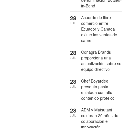
denominación Bottled-
in-Bond
28
Acuerdo de libre
comercio entre
JUL
Ecuador y Canadá
exime las ventas de
carne
28
Conagra Brands
proporciona una
JUL
actualización sobre su
equipo directivo
28
Chef Boyardee
presenta pasta
JUL
enlatada con alto
contenido proteico
28
ADM y Matsutani
celebran 20 años de
JUL
colaboración e
innovación