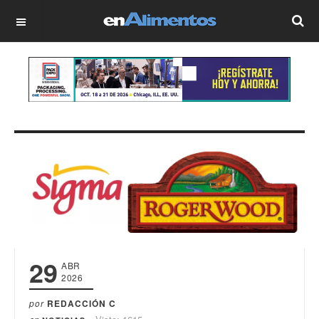
OFF CANVAS
29
ABR
2026
por
REDACCIÓN C