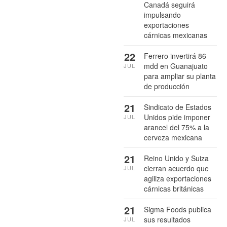
Canadá seguirá
impulsando
exportaciones
cárnicas mexicanas
22
Ferrero invertirá 86
mdd en Guanajuato
JUL
para ampliar su planta
de producción
21
Sindicato de Estados
Unidos pide imponer
JUL
arancel del 75% a la
cerveza mexicana
21
Reino Unido y Suiza
cierran acuerdo que
JUL
agiliza exportaciones
cárnicas británicas
21
Sigma Foods publica
sus resultados
JUL