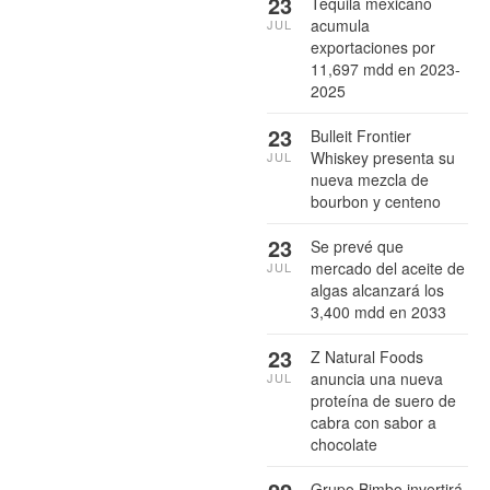
23
Tequila mexicano
acumula
JUL
exportaciones por
11,697 mdd en 2023-
2025
23
Bulleit Frontier
Whiskey presenta su
JUL
nueva mezcla de
bourbon y centeno
23
Se prevé que
mercado del aceite de
JUL
algas alcanzará los
3,400 mdd en 2033
23
Z Natural Foods
anuncia una nueva
JUL
proteína de suero de
cabra con sabor a
chocolate
Grupo Bimbo invertirá