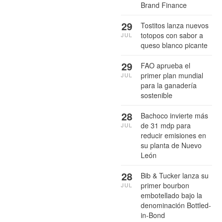
Brand Finance
29
Tostitos lanza nuevos
totopos con sabor a
JUL
queso blanco picante
29
FAO aprueba el
primer plan mundial
JUL
para la ganadería
sostenible
28
Bachoco invierte más
de 31 mdp para
JUL
reducir emisiones en
su planta de Nuevo
León
28
Bib & Tucker lanza su
primer bourbon
JUL
embotellado bajo la
denominación Bottled-
in-Bond