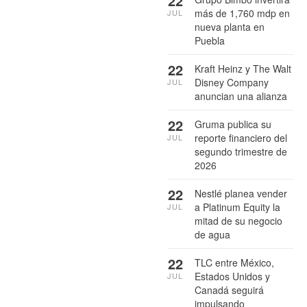
22
más de 1,760 mdp en
JUL
nueva planta en
Puebla
22
Kraft Heinz y The Walt
Disney Company
JUL
anuncian una alianza
22
Gruma publica su
reporte financiero del
JUL
segundo trimestre de
2026
22
Nestlé planea vender
a Platinum Equity la
JUL
mitad de su negocio
de agua
22
TLC entre México,
Estados Unidos y
JUL
Canadá seguirá
impulsando