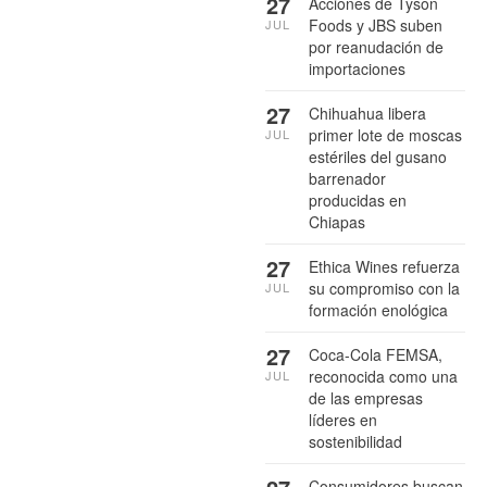
27
Acciones de Tyson
Foods y JBS suben
JUL
por reanudación de
importaciones
27
Chihuahua libera
primer lote de moscas
JUL
estériles del gusano
barrenador
producidas en
Chiapas
27
Ethica Wines refuerza
su compromiso con la
JUL
formación enológica
27
Coca-Cola FEMSA,
reconocida como una
JUL
de las empresas
líderes en
sostenibilidad
Consumidores buscan