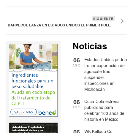
SIGUIENTE
BARVECUE LANZA EN ESTADOS UNIDOS EL PRIMER POLLO ASADO SAZONADO A BASE DE PLANTAS
Noticias
06
Estados Unidos podría
frenar exportación de
AGO
aguacate tras
suspender
inspecciones en
Michoacán
06
Coca-Cola estrena
publicidad para
AGO
celebrar 100 años de
historia en México
06
WK Kellogg Co