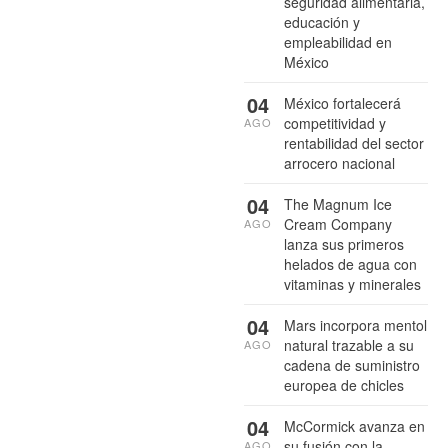
seguridad alimentaria,
educación y
empleabilidad en
México
04
México fortalecerá
competitividad y
AGO
rentabilidad del sector
arrocero nacional
04
The Magnum Ice
Cream Company
AGO
lanza sus primeros
helados de agua con
vitaminas y minerales
04
Mars incorpora mentol
natural trazable a su
AGO
cadena de suministro
europea de chicles
04
McCormick avanza en
su fusión con la
AGO