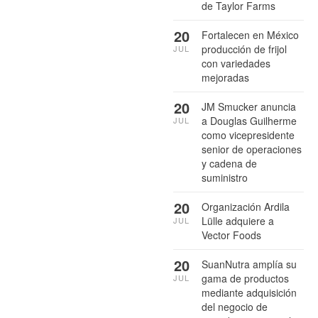
de Taylor Farms
20
Fortalecen en México
producción de frijol
JUL
con variedades
mejoradas
20
JM Smucker anuncia
a Douglas Guilherme
JUL
como vicepresidente
senior de operaciones
y cadena de
suministro
20
Organización Ardila
Lülle adquiere a
JUL
Vector Foods
20
SuanNutra amplía su
gama de productos
JUL
mediante adquisición
del negocio de