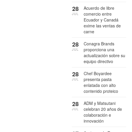
28
Acuerdo de libre
comercio entre
JUL
Ecuador y Canadá
exime las ventas de
carne
28
Conagra Brands
proporciona una
JUL
actualización sobre su
equipo directivo
28
Chef Boyardee
presenta pasta
JUL
enlatada con alto
contenido proteico
28
ADM y Matsutani
celebran 20 años de
JUL
colaboración e
innovación