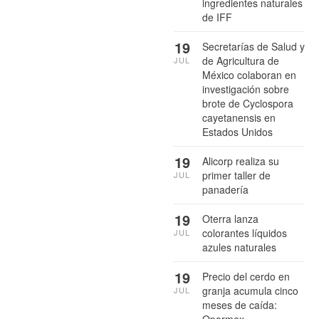
ingredientes naturales
de IFF
19
Secretarías de Salud y
de Agricultura de
JUL
México colaboran en
investigación sobre
brote de Cyclospora
cayetanensis en
Estados Unidos
19
Alicorp realiza su
primer taller de
JUL
panadería
19
Oterra lanza
colorantes líquidos
JUL
azules naturales
19
Precio del cerdo en
granja acumula cinco
JUL
meses de caída:
Opormex