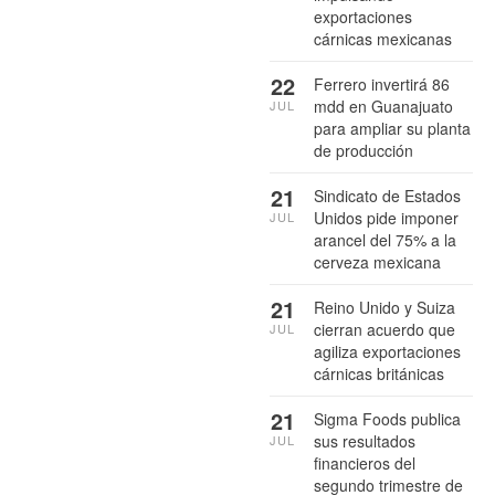
exportaciones
cárnicas mexicanas
22
Ferrero invertirá 86
mdd en Guanajuato
JUL
para ampliar su planta
de producción
21
Sindicato de Estados
Unidos pide imponer
JUL
arancel del 75% a la
cerveza mexicana
21
Reino Unido y Suiza
cierran acuerdo que
JUL
agiliza exportaciones
cárnicas británicas
21
Sigma Foods publica
sus resultados
JUL
financieros del
segundo trimestre de