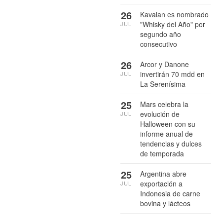
26
Kavalan es nombrado
"Whisky del Año" por
JUL
segundo año
consecutivo
26
Arcor y Danone
invertirán 70 mdd en
JUL
La Serenísima
25
Mars celebra la
evolución de
JUL
Halloween con su
informe anual de
tendencias y dulces
de temporada
25
Argentina abre
exportación a
JUL
Indonesia de carne
bovina y lácteos