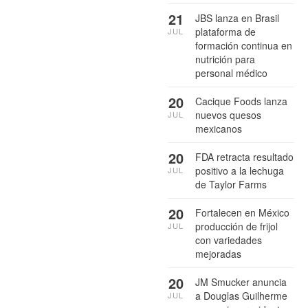
21
JBS lanza en Brasil
plataforma de
JUL
formación continua en
nutrición para
personal médico
20
Cacique Foods lanza
nuevos quesos
JUL
mexicanos
20
FDA retracta resultado
positivo a la lechuga
JUL
de Taylor Farms
20
Fortalecen en México
producción de frijol
JUL
con variedades
mejoradas
20
JM Smucker anuncia
a Douglas Guilherme
JUL