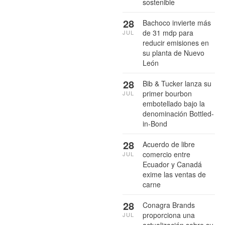
sostenible
28
Bachoco invierte más
de 31 mdp para
JUL
reducir emisiones en
su planta de Nuevo
León
28
Bib & Tucker lanza su
primer bourbon
JUL
embotellado bajo la
denominación Bottled-
in-Bond
28
Acuerdo de libre
comercio entre
JUL
Ecuador y Canadá
exime las ventas de
carne
28
Conagra Brands
proporciona una
JUL