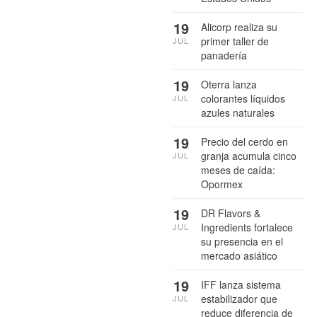
19
Alicorp realiza su
primer taller de
JUL
panadería
19
Oterra lanza
colorantes líquidos
JUL
azules naturales
19
Precio del cerdo en
granja acumula cinco
JUL
meses de caída:
Opormex
19
DR Flavors &
Ingredients fortalece
JUL
su presencia en el
mercado asiático
19
IFF lanza sistema
estabilizador que
JUL
reduce diferencia de