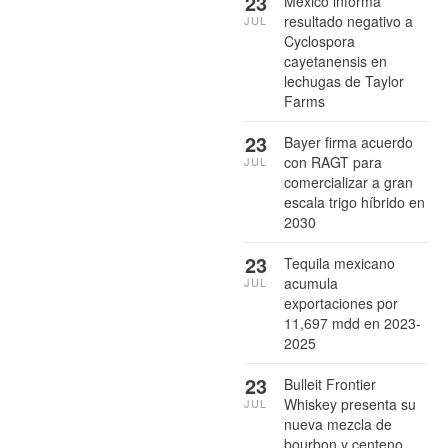
23
México informa
resultado negativo a
JUL
Cyclospora
cayetanensis en
lechugas de Taylor
Farms
23
Bayer firma acuerdo
con RAGT para
JUL
comercializar a gran
escala trigo híbrido en
2030
23
Tequila mexicano
acumula
JUL
exportaciones por
11,697 mdd en 2023-
2025
23
Bulleit Frontier
Whiskey presenta su
JUL
nueva mezcla de
bourbon y centeno