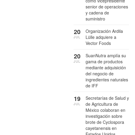
como vicepresidente
senior de operaciones
y cadena de
suministro
20
Organización Ardila
Lülle adquiere a
JUL
Vector Foods
20
SuanNutra amplía su
gama de productos
JUL
mediante adquisición
del negocio de
ingredientes naturales
de IFF
19
Secretarías de Salud y
de Agricultura de
JUL
México colaboran en
investigación sobre
brote de Cyclospora
cayetanensis en
Estados Unidos