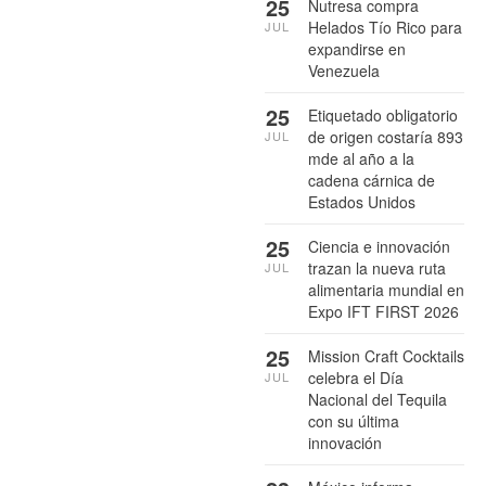
25
Nutresa compra
Helados Tío Rico para
JUL
expandirse en
Venezuela
25
Etiquetado obligatorio
de origen costaría 893
JUL
mde al año a la
cadena cárnica de
Estados Unidos
25
Ciencia e innovación
trazan la nueva ruta
JUL
alimentaria mundial en
Expo IFT FIRST 2026
25
Mission Craft Cocktails
celebra el Día
JUL
Nacional del Tequila
con su última
innovación