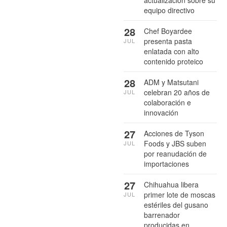
actualización sobre su
equipo directivo
28
Chef Boyardee
presenta pasta
JUL
enlatada con alto
contenido proteico
28
ADM y Matsutani
celebran 20 años de
JUL
colaboración e
innovación
27
Acciones de Tyson
Foods y JBS suben
JUL
por reanudación de
importaciones
27
Chihuahua libera
primer lote de moscas
JUL
estériles del gusano
barrenador
producidas en