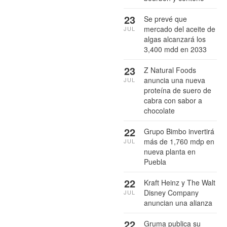
23
Se prevé que
mercado del aceite de
JUL
algas alcanzará los
3,400 mdd en 2033
23
Z Natural Foods
anuncia una nueva
JUL
proteína de suero de
cabra con sabor a
chocolate
22
Grupo Bimbo invertirá
más de 1,760 mdp en
JUL
nueva planta en
Puebla
22
Kraft Heinz y The Walt
Disney Company
JUL
anuncian una alianza
22
Gruma publica su