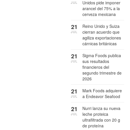
Unidos pide imponer
JUL
arancel del 75% a la
cerveza mexicana
21
Reino Unido y Suiza
cierran acuerdo que
JUL
agiliza exportaciones
cárnicas británicas
21
Sigma Foods publica
sus resultados
JUL
financieros del
segundo trimestre de
2026
21
Mark Foods adquiere
a Endeavor Seafood
JUL
21
Nurri lanza su nueva
leche proteica
JUL
ultrafiltrada con 20 g
de proteína