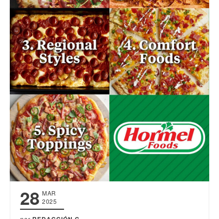
28
MAR
2025
por