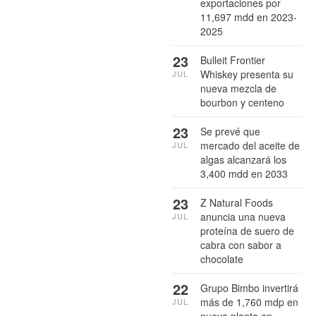
exportaciones por
11,697 mdd en 2023-
2025
23
Bulleit Frontier
Whiskey presenta su
JUL
nueva mezcla de
bourbon y centeno
23
Se prevé que
mercado del aceite de
JUL
algas alcanzará los
3,400 mdd en 2033
23
Z Natural Foods
anuncia una nueva
JUL
proteína de suero de
cabra con sabor a
chocolate
22
Grupo Bimbo invertirá
más de 1,760 mdp en
JUL