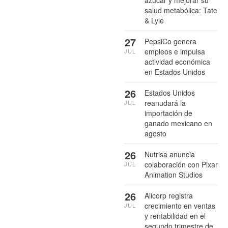
azúcar y mejorar su
salud metabólica: Tate
& Lyle
27
PepsiCo genera
empleos e impulsa
JUL
actividad económica
en Estados Unidos
26
Estados Unidos
reanudará la
JUL
importación de
ganado mexicano en
agosto
26
Nutrisa anuncia
colaboración con Pixar
JUL
Animation Studios
26
Alicorp registra
crecimiento en ventas
JUL
y rentabilidad en el
segundo trimestre de