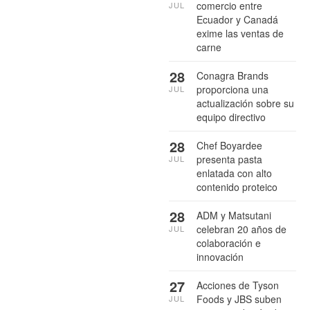
comercio entre
JUL
Ecuador y Canadá
exime las ventas de
carne
28
Conagra Brands
proporciona una
JUL
actualización sobre su
equipo directivo
28
Chef Boyardee
presenta pasta
JUL
enlatada con alto
contenido proteico
28
ADM y Matsutani
celebran 20 años de
JUL
colaboración e
innovación
27
Acciones de Tyson
Foods y JBS suben
JUL