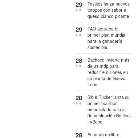
29
Tostitos lanza nuevos
totopos con sabor a
JUL
queso blanco picante
29
FAO aprueba el
primer plan mundial
JUL
para la ganadería
sostenible
28
Bachoco invierte más
de 31 mdp para
JUL
reducir emisiones en
su planta de Nuevo
León
28
Bib & Tucker lanza su
primer bourbon
JUL
embotellado bajo la
denominación Bottled-
in-Bond
28
Acuerdo de libre