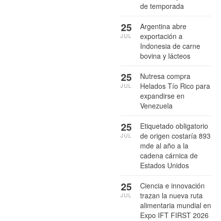
de temporada
25
Argentina abre
exportación a
JUL
Indonesia de carne
bovina y lácteos
25
Nutresa compra
Helados Tío Rico para
JUL
expandirse en
Venezuela
25
Etiquetado obligatorio
de origen costaría 893
JUL
mde al año a la
cadena cárnica de
Estados Unidos
25
Ciencia e innovación
trazan la nueva ruta
JUL
alimentaria mundial en
Expo IFT FIRST 2026