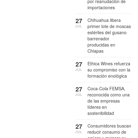
por reanudación de
importaciones
27
Chihuahua libera
primer lote de moscas
JUL
estériles del gusano
barrenador
producidas en
Chiapas
27
Ethica Wines refuerza
su compromiso con la
JUL
formación enológica
27
Coca-Cola FEMSA,
reconocida como una
JUL
de las empresas
líderes en
sostenibilidad
27
Consumidores buscan
reducir consumo de
JUL