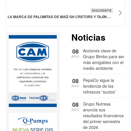
SIGUIENTE
LA MARCA DE PALOMITAS DE MAÍZ GH CRETORS Y TAJÍN SE UNEN PARA LANZAR UN NUEVO SABOR EN MÉXICO Y EL NOROESTE DE ESTADOS UNIDOS
Noticias
08
Acciones clave de
Grupo Bimbo para ser
AGO
más amigables con el
medio ambiente
08
PepsiCo sigue la
tendencia de los
AGO
refrescos “sucios”
08
Grupo Nutresa
anuncia sus
AGO
resultados financieros
del primer semestre
de 2026