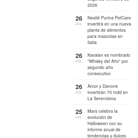
2026
26
Nestlé Purina PetCare
invertirá en una nueva
JUL
planta de alimentos
para mascotas en
Italia
26
Kavalan es nombrado
"Whisky del Año" por
JUL
segundo año
consecutivo
26
Arcor y Danone
invertirán 70 mdd en
JUL
La Serenísima
25
Mars celebra la
evolución de
JUL
Halloween con su
informe anual de
tendencias y dulces