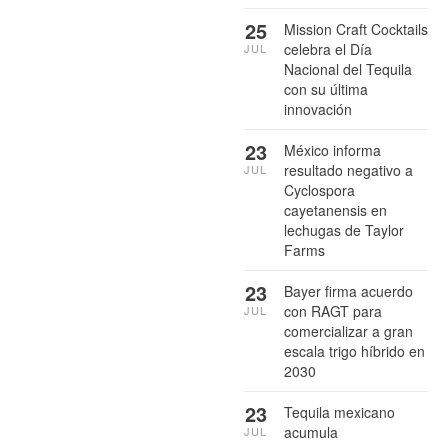
25
Mission Craft Cocktails
celebra el Día
JUL
Nacional del Tequila
con su última
innovación
23
México informa
resultado negativo a
JUL
Cyclospora
cayetanensis en
lechugas de Taylor
Farms
23
Bayer firma acuerdo
con RAGT para
JUL
comercializar a gran
escala trigo híbrido en
2030
23
Tequila mexicano
acumula
JUL