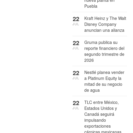
nueva planta en
Puebla
22
Kraft Heinz y The Walt
Disney Company
JUL
anuncian una alianza
22
Gruma publica su
reporte financiero del
JUL
segundo trimestre de
2026
22
Nestlé planea vender
a Platinum Equity la
JUL
mitad de su negocio
de agua
22
TLC entre México,
Estados Unidos y
JUL
Canadá seguirá
impulsando
exportaciones
cárnicas mexicanas