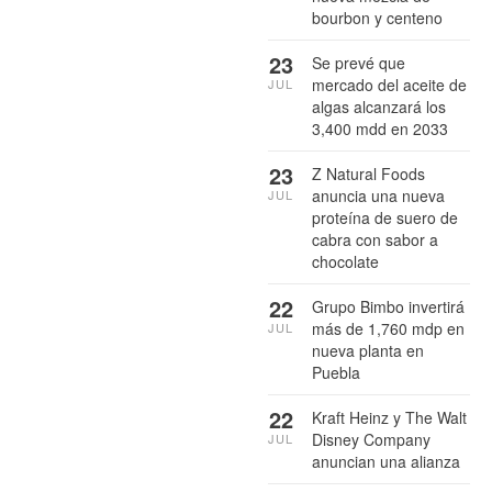
bourbon y centeno
23
Se prevé que
mercado del aceite de
JUL
algas alcanzará los
3,400 mdd en 2033
23
Z Natural Foods
anuncia una nueva
JUL
proteína de suero de
cabra con sabor a
chocolate
22
Grupo Bimbo invertirá
más de 1,760 mdp en
JUL
nueva planta en
Puebla
22
Kraft Heinz y The Walt
Disney Company
JUL
anuncian una alianza