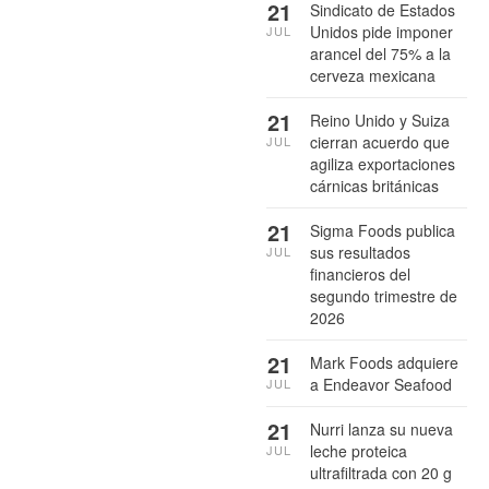
21
Sindicato de Estados
Unidos pide imponer
JUL
arancel del 75% a la
cerveza mexicana
21
Reino Unido y Suiza
cierran acuerdo que
JUL
agiliza exportaciones
cárnicas británicas
21
Sigma Foods publica
sus resultados
JUL
financieros del
segundo trimestre de
2026
21
Mark Foods adquiere
a Endeavor Seafood
JUL
21
Nurri lanza su nueva
leche proteica
JUL
ultrafiltrada con 20 g