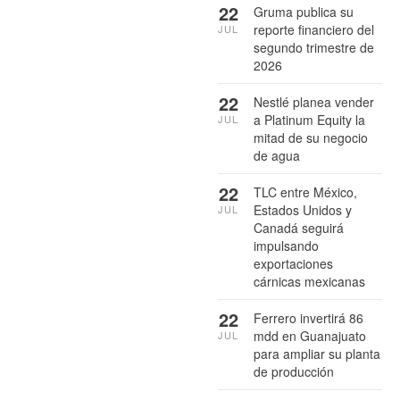
22
Gruma publica su
reporte financiero del
JUL
segundo trimestre de
2026
22
Nestlé planea vender
a Platinum Equity la
JUL
mitad de su negocio
de agua
22
TLC entre México,
Estados Unidos y
JUL
Canadá seguirá
impulsando
exportaciones
cárnicas mexicanas
22
Ferrero invertirá 86
mdd en Guanajuato
JUL
para ampliar su planta
de producción