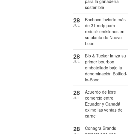
para la ganadería
sostenible
28
Bachoco invierte más
de 31 mdp para
JUL
reducir emisiones en
su planta de Nuevo
León
28
Bib & Tucker lanza su
primer bourbon
JUL
embotellado bajo la
denominación Bottled-
in-Bond
28
Acuerdo de libre
comercio entre
JUL
Ecuador y Canadá
exime las ventas de
carne
28
Conagra Brands
JUL