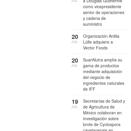
a Douglas Guilherme
JUL
como vicepresidente
senior de operaciones
y cadena de
suministro
20
Organización Ardila
Lülle adquiere a
JUL
Vector Foods
20
SuanNutra amplía su
gama de productos
JUL
mediante adquisición
del negocio de
ingredientes naturales
de IFF
19
Secretarías de Salud y
de Agricultura de
JUL
México colaboran en
investigación sobre
brote de Cyclospora
cayetanensis en