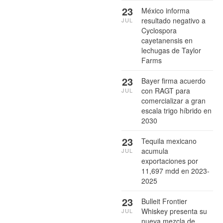
23
México informa
resultado negativo a
JUL
Cyclospora
cayetanensis en
lechugas de Taylor
Farms
23
Bayer firma acuerdo
con RAGT para
JUL
comercializar a gran
escala trigo híbrido en
2030
23
Tequila mexicano
acumula
JUL
exportaciones por
11,697 mdd en 2023-
2025
23
Bulleit Frontier
Whiskey presenta su
JUL
nueva mezcla de