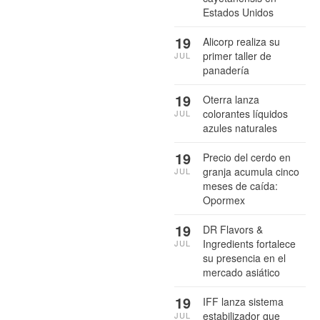
Estados Unidos
19
Alicorp realiza su
primer taller de
JUL
panadería
19
Oterra lanza
colorantes líquidos
JUL
azules naturales
19
Precio del cerdo en
granja acumula cinco
JUL
meses de caída:
Opormex
19
DR Flavors &
Ingredients fortalece
JUL
su presencia en el
mercado asiático
19
IFF lanza sistema
estabilizador que
JUL