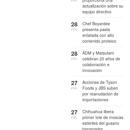
proporciona una
actualización sobre su
equipo directivo
28
Chef Boyardee
presenta pasta
JUL
enlatada con alto
contenido proteico
28
ADM y Matsutani
celebran 20 años de
JUL
colaboración e
innovación
27
Acciones de Tyson
Foods y JBS suben
JUL
por reanudación de
importaciones
27
Chihuahua libera
primer lote de moscas
JUL
estériles del gusano
barrenador