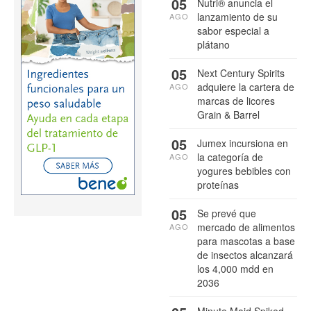
05
Nutri® anuncia el
lanzamiento de su
AGO
sabor especial a
plátano
05
Next Century Spirits
adquiere la cartera de
AGO
marcas de licores
Grain & Barrel
05
Jumex incursiona en
la categoría de
AGO
yogures bebibles con
proteínas
05
Se prevé que
mercado de alimentos
AGO
para mascotas a base
de insectos alcanzará
los 4,000 mdd en
2036