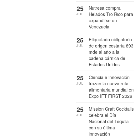
25
Nutresa compra
Helados Tío Rico para
JUL
expandirse en
Venezuela
25
Etiquetado obligatorio
de origen costaría 893
JUL
mde al año a la
cadena cárnica de
Estados Unidos
25
Ciencia e innovación
trazan la nueva ruta
JUL
alimentaria mundial en
Expo IFT FIRST 2026
25
Mission Craft Cocktails
celebra el Día
JUL
Nacional del Tequila
con su última
innovación