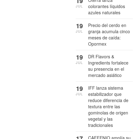
19
colorantes líquidos
JUL
azules naturales
19
Precio del cerdo en
granja acumula cinco
JUL
meses de caída:
Opormex
19
DR Flavors &
Ingredients fortalece
JUL
su presencia en el
mercado asiático
19
IFF lanza sistema
estabilizador que
JUL
reduce diferencia de
textura entre las
gominolas de origen
vegetal y las
tradicionales
17
CAFFENIO amplía su