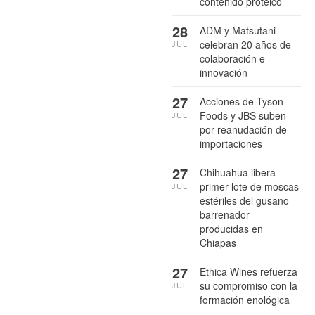
contenido proteico
28
ADM y Matsutani
celebran 20 años de
JUL
colaboración e
innovación
27
Acciones de Tyson
Foods y JBS suben
JUL
por reanudación de
importaciones
27
Chihuahua libera
primer lote de moscas
JUL
estériles del gusano
barrenador
producidas en
Chiapas
27
Ethica Wines refuerza
su compromiso con la
JUL
formación enológica