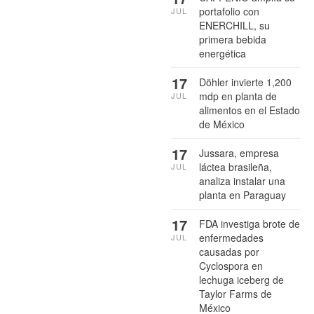
portafolio con
JUL
ENERCHILL, su
primera bebida
energética
17
Döhler invierte 1,200
mdp en planta de
JUL
alimentos en el Estado
de México
17
Jussara, empresa
láctea brasileña,
JUL
analiza instalar una
planta en Paraguay
17
FDA investiga brote de
enfermedades
JUL
causadas por
Cyclospora en
lechuga iceberg de
Taylor Farms de
México