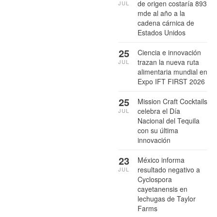
de origen costaría 893
JUL
mde al año a la
cadena cárnica de
Estados Unidos
25
Ciencia e innovación
trazan la nueva ruta
JUL
alimentaria mundial en
Expo IFT FIRST 2026
25
Mission Craft Cocktails
celebra el Día
JUL
Nacional del Tequila
con su última
innovación
23
México informa
resultado negativo a
JUL
Cyclospora
cayetanensis en
lechugas de Taylor
Farms