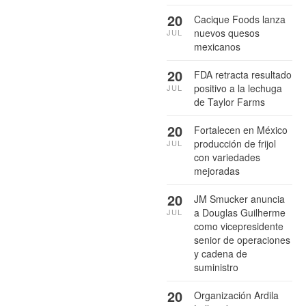
20
Cacique Foods lanza
nuevos quesos
JUL
mexicanos
20
FDA retracta resultado
positivo a la lechuga
JUL
de Taylor Farms
20
Fortalecen en México
producción de frijol
JUL
con variedades
mejoradas
20
JM Smucker anuncia
a Douglas Guilherme
JUL
como vicepresidente
senior de operaciones
y cadena de
suministro
20
Organización Ardila