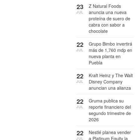
23
Z Natural Foods
anuncia una nueva
JUL
proteína de suero de
cabra con sabor a
chocolate
22
Grupo Bimbo invertirá
más de 1,760 mdp en
JUL
nueva planta en
Puebla
22
Kraft Heinz y The Walt
Disney Company
JUL
anuncian una alianza
22
Gruma publica su
reporte financiero del
JUL
segundo trimestre de
2026
22
Nestlé planea vender
a Platinum Equity la
JUL