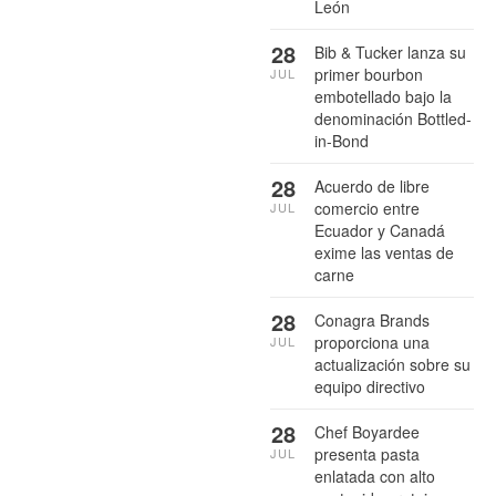
León
28
Bib & Tucker lanza su
primer bourbon
JUL
embotellado bajo la
denominación Bottled-
in-Bond
28
Acuerdo de libre
comercio entre
JUL
Ecuador y Canadá
exime las ventas de
carne
28
Conagra Brands
proporciona una
JUL
actualización sobre su
equipo directivo
28
Chef Boyardee
presenta pasta
JUL
enlatada con alto