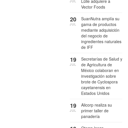
Lülle adquiere a
JUL
Vector Foods
20
SuanNutra amplía su
gama de productos
JUL
mediante adquisición
del negocio de
ingredientes naturales
de IFF
19
Secretarías de Salud y
de Agricultura de
JUL
México colaboran en
investigación sobre
brote de Cyclospora
cayetanensis en
Estados Unidos
19
Alicorp realiza su
primer taller de
JUL
panadería
Oterra lanza