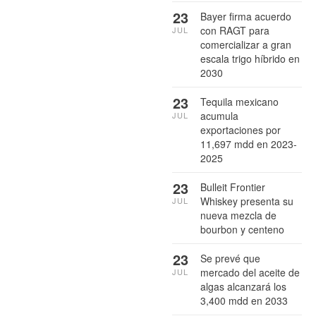
23
Bayer firma acuerdo
con RAGT para
JUL
comercializar a gran
escala trigo híbrido en
2030
23
Tequila mexicano
acumula
JUL
exportaciones por
11,697 mdd en 2023-
2025
23
Bulleit Frontier
Whiskey presenta su
JUL
nueva mezcla de
bourbon y centeno
23
Se prevé que
mercado del aceite de
JUL
algas alcanzará los
3,400 mdd en 2033