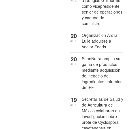
a Douglas Guilherme
como vicepresidente
senior de operaciones
y cadena de
suministro
20
Organización Ardila
Lülle adquiere a
JUL
Vector Foods
20
SuanNutra amplía su
gama de productos
JUL
mediante adquisición
del negocio de
ingredientes naturales
de IFF
19
Secretarías de Salud y
de Agricultura de
JUL
México colaboran en
investigación sobre
brote de Cyclospora
cayetanensis en