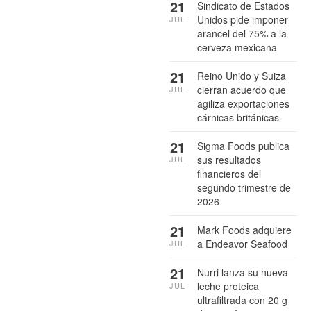
21
Sindicato de Estados
Unidos pide imponer
JUL
arancel del 75% a la
cerveza mexicana
21
Reino Unido y Suiza
cierran acuerdo que
JUL
agiliza exportaciones
cárnicas británicas
21
Sigma Foods publica
sus resultados
JUL
financieros del
segundo trimestre de
2026
21
Mark Foods adquiere
a Endeavor Seafood
JUL
21
Nurri lanza su nueva
leche proteica
JUL
ultrafiltrada con 20 g