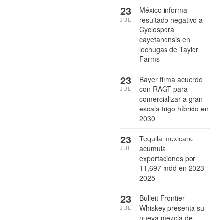
23
México informa
resultado negativo a
JUL
Cyclospora
cayetanensis en
lechugas de Taylor
Farms
23
Bayer firma acuerdo
con RAGT para
JUL
comercializar a gran
escala trigo híbrido en
2030
23
Tequila mexicano
acumula
JUL
exportaciones por
11,697 mdd en 2023-
2025
23
Bulleit Frontier
Whiskey presenta su
JUL
nueva mezcla de