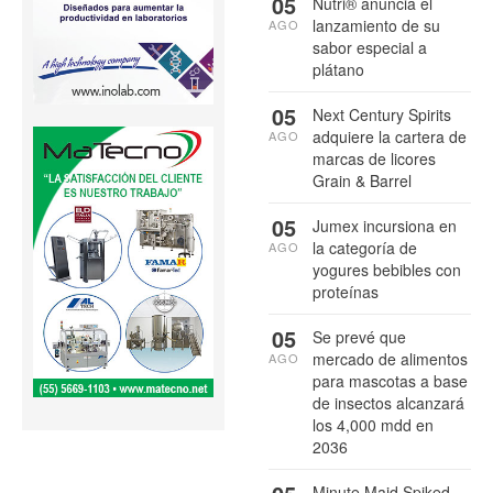
05
Nutri® anuncia el
lanzamiento de su
AGO
sabor especial a
plátano
05
Next Century Spirits
adquiere la cartera de
AGO
marcas de licores
Grain & Barrel
05
Jumex incursiona en
la categoría de
AGO
yogures bebibles con
proteínas
05
Se prevé que
mercado de alimentos
AGO
para mascotas a base
de insectos alcanzará
los 4,000 mdd en
2036
Minute Maid Spiked