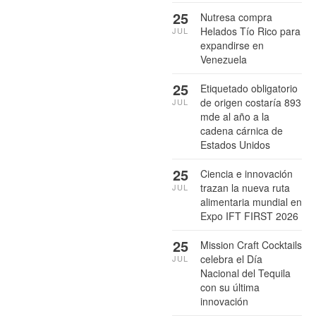
25
Nutresa compra
Helados Tío Rico para
JUL
expandirse en
Venezuela
25
Etiquetado obligatorio
de origen costaría 893
JUL
mde al año a la
cadena cárnica de
Estados Unidos
25
Ciencia e innovación
trazan la nueva ruta
JUL
alimentaria mundial en
Expo IFT FIRST 2026
25
Mission Craft Cocktails
celebra el Día
JUL
Nacional del Tequila
con su última
innovación