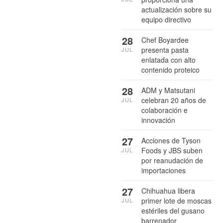
actualización sobre su
equipo directivo
28
Chef Boyardee
presenta pasta
JUL
enlatada con alto
contenido proteico
28
ADM y Matsutani
celebran 20 años de
JUL
colaboración e
innovación
27
Acciones de Tyson
Foods y JBS suben
JUL
por reanudación de
importaciones
27
Chihuahua libera
primer lote de moscas
JUL
estériles del gusano
barrenador