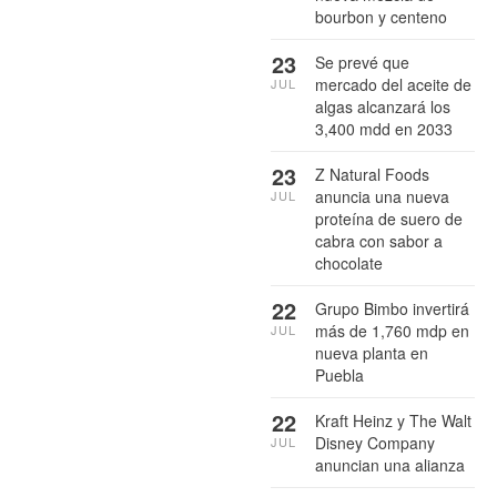
bourbon y centeno
23
Se prevé que
mercado del aceite de
JUL
algas alcanzará los
3,400 mdd en 2033
23
Z Natural Foods
anuncia una nueva
JUL
proteína de suero de
cabra con sabor a
chocolate
22
Grupo Bimbo invertirá
más de 1,760 mdp en
JUL
nueva planta en
Puebla
22
Kraft Heinz y The Walt
Disney Company
JUL
anuncian una alianza