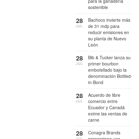
para la ganadería
sostenible
28
Bachoco invierte más
de 31 mdp para
JUL
reducir emisiones en
su planta de Nuevo
León
28
Bib & Tucker lanza su
primer bourbon
JUL
embotellado bajo la
denominación Bottled-
in-Bond
28
Acuerdo de libre
comercio entre
JUL
Ecuador y Canadá
exime las ventas de
carne
28
Conagra Brands
proporciona una
JUL