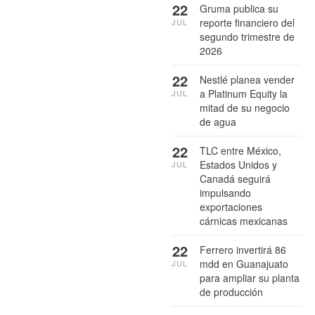
22
Gruma publica su
reporte financiero del
JUL
segundo trimestre de
2026
22
Nestlé planea vender
a Platinum Equity la
JUL
mitad de su negocio
de agua
22
TLC entre México,
Estados Unidos y
JUL
Canadá seguirá
impulsando
exportaciones
cárnicas mexicanas
22
Ferrero invertirá 86
mdd en Guanajuato
JUL
para ampliar su planta
de producción