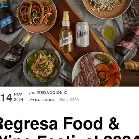
14
por
REDACCIÓN C
NOV
2024
en
Visto: 8529
NOTICIAS
Regresa Food &