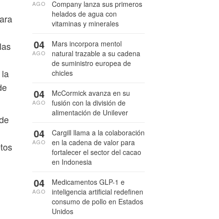
Company lanza sus primeros
AGO
helados de agua con
para
vitaminas y minerales
04
Mars incorpora mentol
las
natural trazable a su cadena
AGO
de suministro europea de
 la
chicles
de
04
McCormick avanza en su
fusión con la división de
AGO
alimentación de Unilever
 de
04
Cargill llama a la colaboración
en la cadena de valor para
AGO
etos
fortalecer el sector del cacao
en Indonesia
04
Medicamentos GLP-1 e
inteligencia artificial redefinen
AGO
consumo de pollo en Estados
Unidos