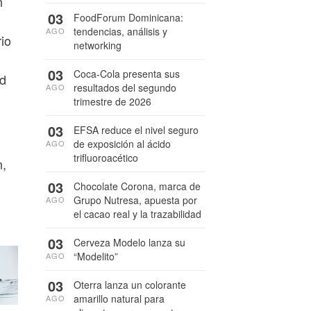
n
03
FoodForum Dominicana:
tendencias, análisis y
AGO
rio
networking
03
Coca-Cola presenta sus
ad
resultados del segundo
AGO
trimestre de 2026
03
EFSA reduce el nivel seguro
de exposición al ácido
AGO
trifluoroacético
n,
03
Chocolate Corona, marca de
Grupo Nutresa, apuesta por
AGO
el cacao real y la trazabilidad
03
Cerveza Modelo lanza su
“Modelito”
AGO
03
Oterra lanza un colorante
amarillo natural para
AGO