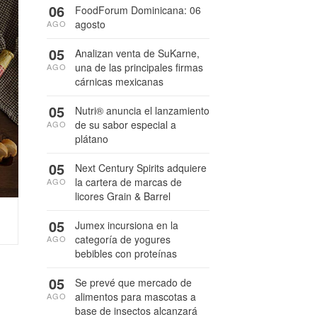
06
FoodForum Dominicana: 06
agosto
AGO
05
Analizan venta de SuKarne,
una de las principales firmas
AGO
cárnicas mexicanas
05
Nutri® anuncia el lanzamiento
de su sabor especial a
AGO
plátano
05
Next Century Spirits adquiere
la cartera de marcas de
AGO
licores Grain & Barrel
05
Jumex incursiona en la
categoría de yogures
AGO
bebibles con proteínas
05
Se prevé que mercado de
alimentos para mascotas a
AGO
base de insectos alcanzará