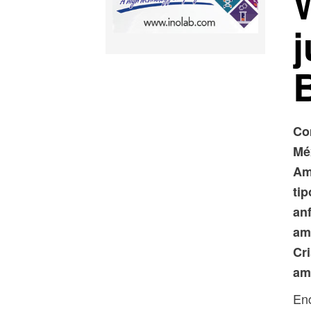
j
Co
Mé
Am
ti
anf
amp
Cri
am
Enc