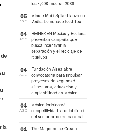
4
los 4,000 mdd en 2036
05
Minute Maid Spiked lanza su
Vodka Lemonade Iced Tea
AGO
04
HEINEKEN México y Ecolana
presentan campaña que
AGO
busca incentivar la
separación y el reciclaje de
 de
residuos
04
Fundación Alsea abre
su
convocatoria para impulsar
AGO
proyectos de seguridad
alimentaria, educación y
su
empleabilidad en México
r,
04
México fortalecerá
competitividad y rentabilidad
AGO
del sector arrocero nacional
mia
04
The Magnum Ice Cream