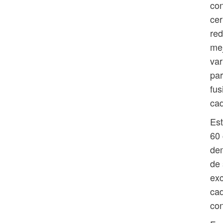
con
cer
red
mej
var
par
fus
ca
Est
60 
dem
de 
exc
cad
con