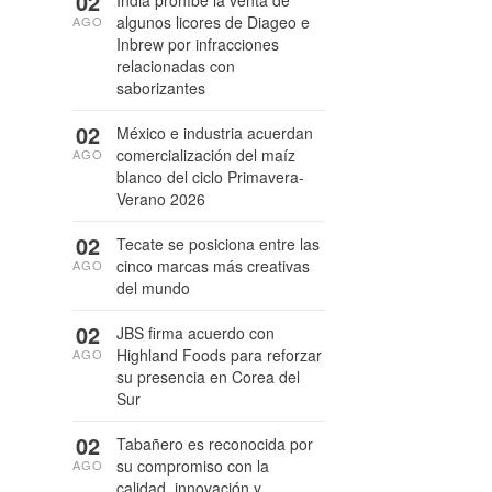
02
India prohíbe la venta de
algunos licores de Diageo e
AGO
Inbrew por infracciones
relacionadas con
saborizantes
02
México e industria acuerdan
comercialización del maíz
AGO
blanco del ciclo Primavera-
Verano 2026
02
Tecate se posiciona entre las
cinco marcas más creativas
AGO
del mundo
02
JBS firma acuerdo con
Highland Foods para reforzar
AGO
su presencia en Corea del
Sur
02
Tabañero es reconocida por
su compromiso con la
AGO
calidad, innovación y