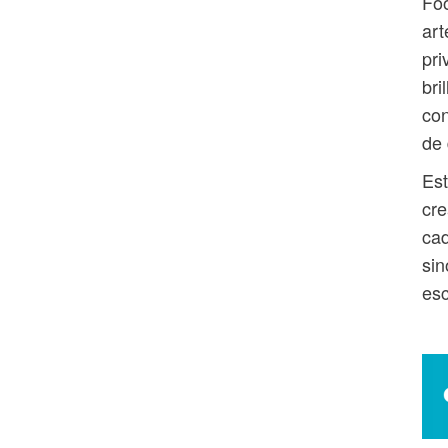
Foo
art
pri
bri
con
de 
Est
cre
cad
sin
es