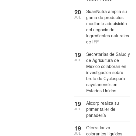
20
SuanNutra amplía su
gama de productos
JUL
mediante adquisición
del negocio de
ingredientes naturales
de IFF
19
Secretarías de Salud y
de Agricultura de
JUL
México colaboran en
investigación sobre
brote de Cyclospora
cayetanensis en
Estados Unidos
19
Alicorp realiza su
primer taller de
JUL
panadería
19
Oterra lanza
colorantes líquidos
JUL