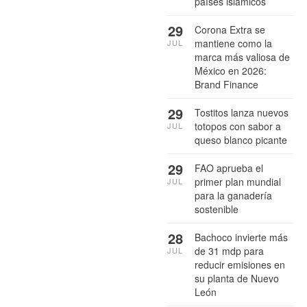
países islámicos
29
Corona Extra se
mantiene como la
JUL
marca más valiosa de
México en 2026:
Brand Finance
29
Tostitos lanza nuevos
totopos con sabor a
JUL
queso blanco picante
29
FAO aprueba el
primer plan mundial
JUL
para la ganadería
sostenible
28
Bachoco invierte más
de 31 mdp para
JUL
reducir emisiones en
su planta de Nuevo
León