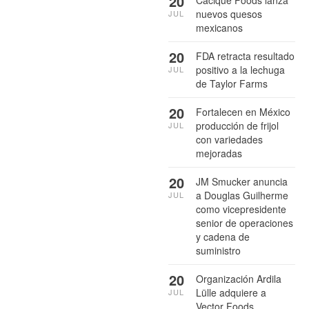
20
nuevos quesos
JUL
mexicanos
20
FDA retracta resultado
positivo a la lechuga
JUL
de Taylor Farms
20
Fortalecen en México
producción de frijol
JUL
con variedades
mejoradas
20
JM Smucker anuncia
a Douglas Guilherme
JUL
como vicepresidente
senior de operaciones
y cadena de
suministro
20
Organización Ardila
Lülle adquiere a
JUL
Vector Foods