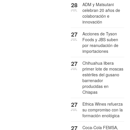
28
ADM y Matsutani
celebran 20 años de
JUL
colaboración e
innovación
27
Acciones de Tyson
Foods y JBS suben
JUL
por reanudación de
importaciones
27
Chihuahua libera
primer lote de moscas
JUL
estériles del gusano
barrenador
producidas en
Chiapas
27
Ethica Wines refuerza
su compromiso con la
JUL
formación enológica
27
Coca-Cola FEMSA,