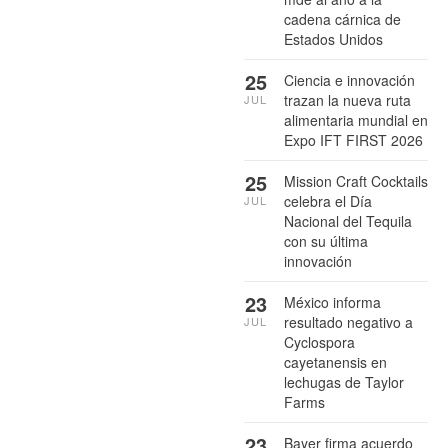
cadena cárnica de
Estados Unidos
25
Ciencia e innovación
trazan la nueva ruta
JUL
alimentaria mundial en
Expo IFT FIRST 2026
25
Mission Craft Cocktails
celebra el Día
JUL
Nacional del Tequila
con su última
innovación
23
México informa
resultado negativo a
JUL
Cyclospora
cayetanensis en
lechugas de Taylor
Farms
23
Bayer firma acuerdo