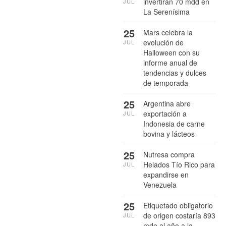
invertirán 70 mdd en
JUL
La Serenísima
25
Mars celebra la
evolución de
JUL
Halloween con su
informe anual de
tendencias y dulces
de temporada
25
Argentina abre
exportación a
JUL
Indonesia de carne
bovina y lácteos
25
Nutresa compra
Helados Tío Rico para
JUL
expandirse en
Venezuela
25
Etiquetado obligatorio
de origen costaría 893
JUL
mde al año a la