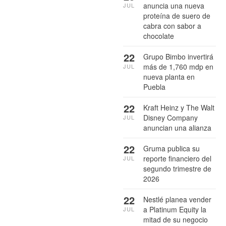
anuncia una nueva
JUL
proteína de suero de
cabra con sabor a
chocolate
22
Grupo Bimbo invertirá
más de 1,760 mdp en
JUL
nueva planta en
Puebla
22
Kraft Heinz y The Walt
Disney Company
JUL
anuncian una alianza
22
Gruma publica su
reporte financiero del
JUL
segundo trimestre de
2026
22
Nestlé planea vender
a Platinum Equity la
JUL
mitad de su negocio