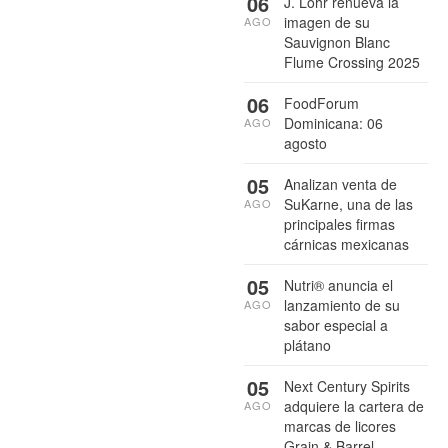
06
J. Lohr renueva la
imagen de su
AGO
Sauvignon Blanc
Flume Crossing 2025
06
FoodForum
Dominicana: 06
AGO
agosto
05
Analizan venta de
SuKarne, una de las
AGO
principales firmas
cárnicas mexicanas
05
Nutri® anuncia el
lanzamiento de su
AGO
sabor especial a
plátano
05
Next Century Spirits
adquiere la cartera de
AGO
marcas de licores
Grain & Barrel