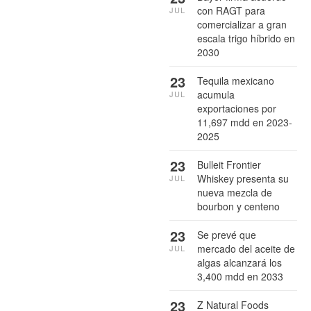
con RAGT para
JUL
comercializar a gran
escala trigo híbrido en
2030
23
Tequila mexicano
acumula
JUL
exportaciones por
11,697 mdd en 2023-
2025
23
Bulleit Frontier
Whiskey presenta su
JUL
nueva mezcla de
bourbon y centeno
23
Se prevé que
mercado del aceite de
JUL
algas alcanzará los
3,400 mdd en 2033
23
Z Natural Foods