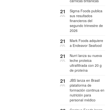
cárnicas británicas
21
Sigma Foods publica
sus resultados
JUL
financieros del
segundo trimestre de
2026
21
Mark Foods adquiere
a Endeavor Seafood
JUL
21
Nurri lanza su nueva
leche proteica
JUL
ultrafiltrada con 20 g
de proteína
21
JBS lanza en Brasil
plataforma de
JUL
formación continua en
nutrición para
personal médico
Cacique Foods lanza