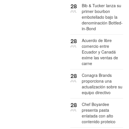
28
Bib & Tucker lanza su
primer bourbon
JUL
embotellado bajo la
denominación Bottled-
in-Bond
28
Acuerdo de libre
comercio entre
JUL
Ecuador y Canadá
exime las ventas de
carne
28
Conagra Brands
proporciona una
JUL
actualización sobre su
equipo directivo
28
Chef Boyardee
presenta pasta
JUL
enlatada con alto
contenido proteico