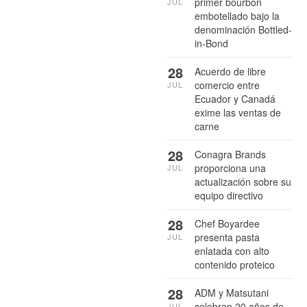
primer bourbon
JUL
embotellado bajo la
denominación Bottled-
in-Bond
28
Acuerdo de libre
comercio entre
JUL
Ecuador y Canadá
exime las ventas de
carne
28
Conagra Brands
proporciona una
JUL
actualización sobre su
equipo directivo
28
Chef Boyardee
presenta pasta
JUL
enlatada con alto
contenido proteico
28
ADM y Matsutani
celebran 20 años de
JUL