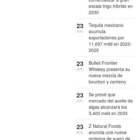
escala trigo híbrido en
2030
23
Tequila mexicano
acumula
JUL
exportaciones por
11,697 mdd en 2023-
2025
23
Bulleit Frontier
Whiskey presenta su
JUL
nueva mezcla de
bourbon y centeno
23
Se prevé que
mercado del aceite de
JUL
algas alcanzará los
3,400 mdd en 2033
23
Z Natural Foods
anuncia una nueva
JUL
proteína de suero de