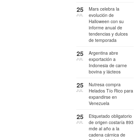
25
Mars celebra la
evolución de
JUL
Halloween con su
informe anual de
tendencias y dulces
de temporada
25
Argentina abre
exportación a
JUL
Indonesia de carne
bovina y lácteos
25
Nutresa compra
Helados Tío Rico para
JUL
expandirse en
Venezuela
25
Etiquetado obligatorio
de origen costaría 893
JUL
mde al año a la
cadena cárnica de