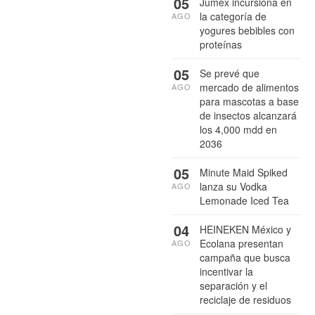
05
Jumex incursiona en
la categoría de
AGO
yogures bebibles con
proteínas
05
Se prevé que
mercado de alimentos
AGO
para mascotas a base
de insectos alcanzará
los 4,000 mdd en
2036
05
Minute Maid Spiked
lanza su Vodka
AGO
Lemonade Iced Tea
04
HEINEKEN México y
Ecolana presentan
AGO
campaña que busca
incentivar la
separación y el
reciclaje de residuos