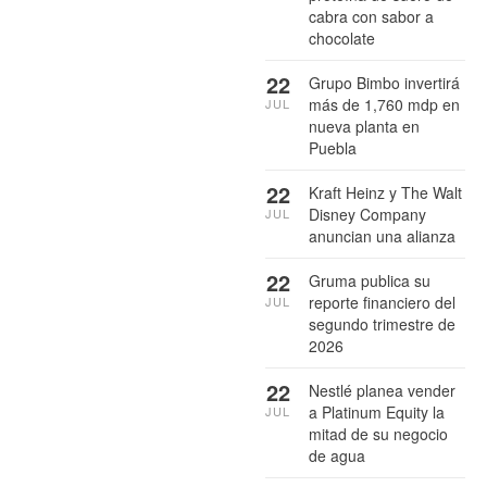
cabra con sabor a
chocolate
22
Grupo Bimbo invertirá
más de 1,760 mdp en
JUL
nueva planta en
Puebla
22
Kraft Heinz y The Walt
Disney Company
JUL
anuncian una alianza
22
Gruma publica su
reporte financiero del
JUL
segundo trimestre de
2026
22
Nestlé planea vender
a Platinum Equity la
JUL
mitad de su negocio
de agua