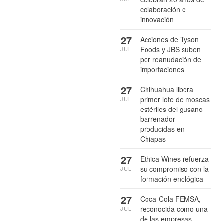
colaboración e
innovación
27
Acciones de Tyson
Foods y JBS suben
JUL
por reanudación de
importaciones
27
Chihuahua libera
primer lote de moscas
JUL
estériles del gusano
barrenador
producidas en
Chiapas
27
Ethica Wines refuerza
su compromiso con la
JUL
formación enológica
27
Coca-Cola FEMSA,
reconocida como una
JUL
de las empresas