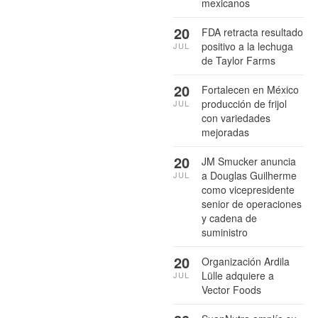
mexicanos
20
FDA retracta resultado
positivo a la lechuga
JUL
de Taylor Farms
20
Fortalecen en México
producción de frijol
JUL
con variedades
mejoradas
20
JM Smucker anuncia
a Douglas Guilherme
JUL
como vicepresidente
senior de operaciones
y cadena de
suministro
20
Organización Ardila
Lülle adquiere a
JUL
Vector Foods