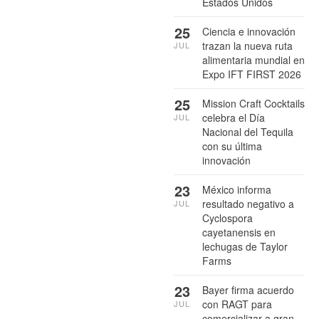
Estados Unidos
25
Ciencia e innovación
trazan la nueva ruta
JUL
alimentaria mundial en
Expo IFT FIRST 2026
25
Mission Craft Cocktails
celebra el Día
JUL
Nacional del Tequila
con su última
innovación
23
México informa
resultado negativo a
JUL
Cyclospora
cayetanensis en
lechugas de Taylor
Farms
23
Bayer firma acuerdo
con RAGT para
JUL
comercializar a gran