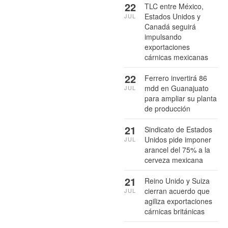
22
TLC entre México,
Estados Unidos y
JUL
Canadá seguirá
impulsando
exportaciones
cárnicas mexicanas
22
Ferrero invertirá 86
mdd en Guanajuato
JUL
para ampliar su planta
de producción
21
Sindicato de Estados
Unidos pide imponer
JUL
arancel del 75% a la
cerveza mexicana
21
Reino Unido y Suiza
cierran acuerdo que
JUL
agiliza exportaciones
cárnicas británicas