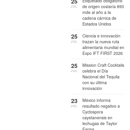
25
Etiquetado obligatorio
de origen costaría 893
JUL
mde al año a la
cadena cárnica de
Estados Unidos
25
Ciencia e innovación
trazan la nueva ruta
JUL
alimentaria mundial en
Expo IFT FIRST 2026
25
Mission Craft Cocktails
celebra el Día
JUL
Nacional del Tequila
con su última
innovación
23
México informa
resultado negativo a
JUL
Cyclospora
cayetanensis en
lechugas de Taylor
Farms