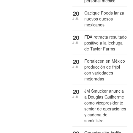
personal médico
20
Cacique Foods lanza
nuevos quesos
JUL
mexicanos
20
FDA retracta resultado
positivo a la lechuga
JUL
de Taylor Farms
20
Fortalecen en México
producción de frijol
JUL
con variedades
mejoradas
20
JM Smucker anuncia
a Douglas Guilherme
JUL
como vicepresidente
senior de operaciones
y cadena de
suministro
Organización Ardila