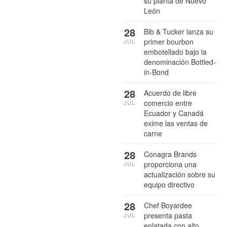
su planta de Nuevo
León
28
Bib & Tucker lanza su
primer bourbon
JUL
embotellado bajo la
denominación Bottled-
in-Bond
28
Acuerdo de libre
comercio entre
JUL
Ecuador y Canadá
exime las ventas de
carne
28
Conagra Brands
proporciona una
JUL
actualización sobre su
equipo directivo
28
Chef Boyardee
presenta pasta
JUL
enlatada con alto