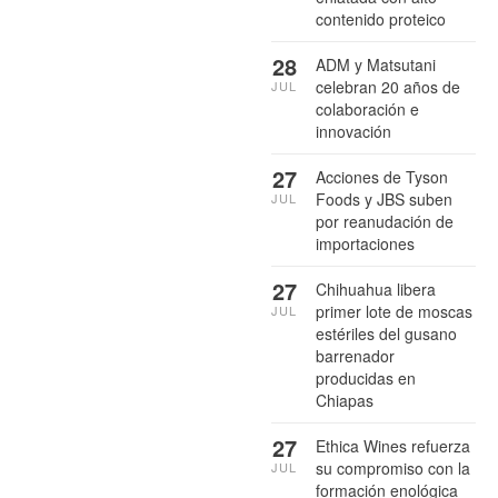
contenido proteico
28
ADM y Matsutani
celebran 20 años de
JUL
colaboración e
innovación
27
Acciones de Tyson
Foods y JBS suben
JUL
por reanudación de
importaciones
27
Chihuahua libera
primer lote de moscas
JUL
estériles del gusano
barrenador
producidas en
Chiapas
27
Ethica Wines refuerza
su compromiso con la
JUL
formación enológica