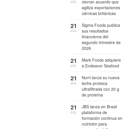
cierran acuerdo que
JUL
agiliza exportaciones
cárnicas británicas
21
Sigma Foods publica
sus resultados
JUL
financieros del
segundo trimestre de
2026
21
Mark Foods adquiere
a Endeavor Seafood
JUL
21
Nurri lanza su nueva
leche proteica
JUL
ultrafiltrada con 20 g
de proteína
21
JBS lanza en Brasil
plataforma de
JUL
formación continua en
nutrición para