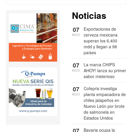
Noticias
07
Exportaciones de
cerveza mexicana
AGO
superan los 6,400
mdd y llegan a 98
países
07
La marca CHIPS
AHOY! lanza su primer
AGO
sabor misterioso
07
Cofepris investiga
planta empacadora de
AGO
chiles jalapeños en
Nuevo León por brote
de salmonela en
Estados Unidos
07
Bavaria ocupa la