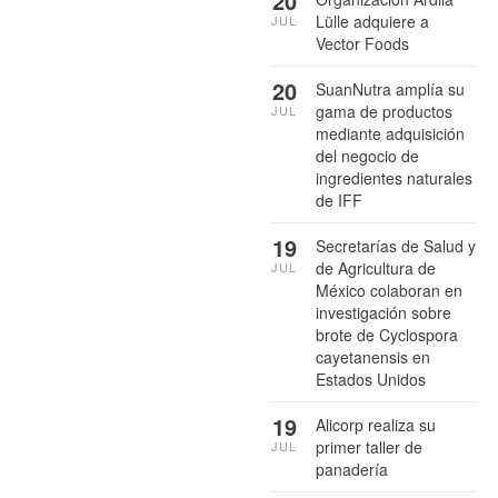
20
Lülle adquiere a
JUL
Vector Foods
20
SuanNutra amplía su
gama de productos
JUL
mediante adquisición
del negocio de
ingredientes naturales
de IFF
19
Secretarías de Salud y
de Agricultura de
JUL
México colaboran en
investigación sobre
brote de Cyclospora
cayetanensis en
Estados Unidos
19
Alicorp realiza su
primer taller de
JUL
panadería