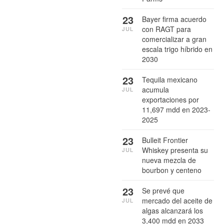
23
Bayer firma acuerdo
con RAGT para
JUL
comercializar a gran
escala trigo híbrido en
2030
23
Tequila mexicano
acumula
JUL
exportaciones por
11,697 mdd en 2023-
2025
23
Bulleit Frontier
Whiskey presenta su
JUL
nueva mezcla de
bourbon y centeno
23
Se prevé que
mercado del aceite de
JUL
algas alcanzará los
3,400 mdd en 2033