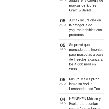
adquiere la cartera de
AGO
marcas de licores
Grain & Barrel
05
Jumex incursiona en
la categoría de
AGO
yogures bebibles con
proteínas
05
Se prevé que
mercado de alimentos
AGO
para mascotas a base
de insectos alcanzará
los 4,000 mdd en
2036
05
Minute Maid Spiked
lanza su Vodka
AGO
Lemonade Iced Tea
04
HEINEKEN México y
Ecolana presentan
AGO
campaña que busca