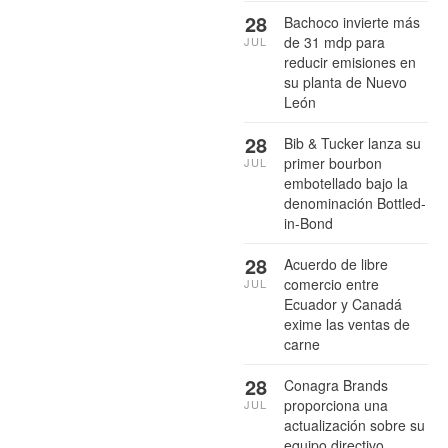
28
Bachoco invierte más
de 31 mdp para
JUL
reducir emisiones en
su planta de Nuevo
León
28
Bib & Tucker lanza su
primer bourbon
JUL
embotellado bajo la
denominación Bottled-
in-Bond
28
Acuerdo de libre
comercio entre
JUL
Ecuador y Canadá
exime las ventas de
carne
28
Conagra Brands
proporciona una
JUL
actualización sobre su
equipo directivo