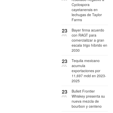
Cyclospora
cayetanensis en
lechugas de Taylor
Farms
23
Bayer firma acuerdo
con RAGT para
JUL
comercializar a gran
escala trigo híbrido en
2030
23
Tequila mexicano
acumula
JUL
exportaciones por
11,697 mdd en 2023-
2025
23
Bulleit Frontier
Whiskey presenta su
JUL
nueva mezcla de
bourbon y centeno