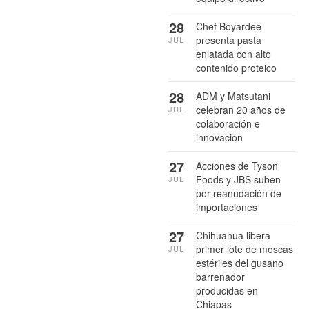
28
Chef Boyardee
presenta pasta
JUL
enlatada con alto
contenido proteico
28
ADM y Matsutani
celebran 20 años de
JUL
colaboración e
innovación
27
Acciones de Tyson
Foods y JBS suben
JUL
por reanudación de
importaciones
27
Chihuahua libera
primer lote de moscas
JUL
estériles del gusano
barrenador
producidas en
Chiapas