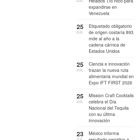
Helados Tío Rico para
JUL
expandirse en
Venezuela
25
Etiquetado obligatorio
de origen costaría 893
JUL
mde al año a la
cadena cárnica de
Estados Unidos
25
Ciencia e innovación
trazan la nueva ruta
JUL
alimentaria mundial en
Expo IFT FIRST 2026
25
Mission Craft Cocktails
celebra el Día
JUL
Nacional del Tequila
con su última
innovación
23
México informa
resultado negativo a
JUL