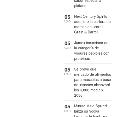
sabor especial a
plátano
05
Next Century Spirits
adquiere la cartera de
AGO
marcas de licores
Grain & Barrel
05
Jumex incursiona en
la categoría de
AGO
yogures bebibles con
proteínas
05
Se prevé que
mercado de alimentos
AGO
para mascotas a base
de insectos alcanzará
los 4,000 mdd en
2036
05
Minute Maid Spiked
lanza su Vodka
AGO
Lemonade Iced Tea