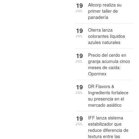
19
Alicorp realiza su
primer taller de
JUL
panadería
19
Oterra lanza
colorantes líquidos
JUL
azules naturales
19
Precio del cerdo en
granja acumula cinco
JUL
meses de caída:
Opormex
19
DR Flavors &
Ingredients fortalece
JUL
su presencia en el
mercado asiático
19
IFF lanza sistema
estabilizador que
JUL
reduce diferencia de
textura entre las