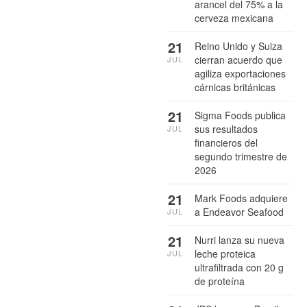
arancel del 75% a la
cerveza mexicana
21
Reino Unido y Suiza
cierran acuerdo que
JUL
agiliza exportaciones
cárnicas británicas
21
Sigma Foods publica
sus resultados
JUL
financieros del
segundo trimestre de
2026
21
Mark Foods adquiere
a Endeavor Seafood
JUL
21
Nurri lanza su nueva
leche proteica
JUL
ultrafiltrada con 20 g
de proteína