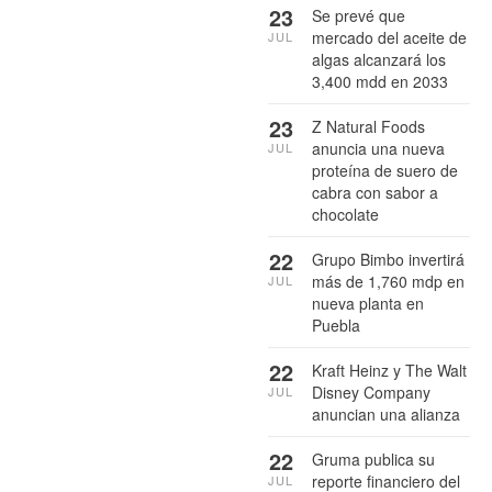
23
Se prevé que
mercado del aceite de
JUL
algas alcanzará los
3,400 mdd en 2033
23
Z Natural Foods
anuncia una nueva
JUL
proteína de suero de
cabra con sabor a
chocolate
22
Grupo Bimbo invertirá
más de 1,760 mdp en
JUL
nueva planta en
Puebla
22
Kraft Heinz y The Walt
Disney Company
JUL
anuncian una alianza
22
Gruma publica su
reporte financiero del
JUL