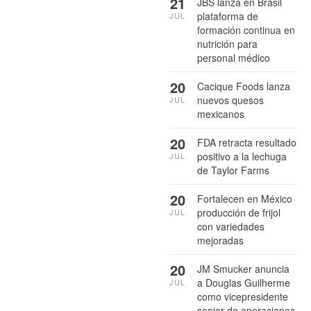
21
JBS lanza en Brasil
plataforma de
JUL
formación continua en
nutrición para
personal médico
20
Cacique Foods lanza
nuevos quesos
JUL
mexicanos
20
FDA retracta resultado
positivo a la lechuga
JUL
de Taylor Farms
20
Fortalecen en México
producción de frijol
JUL
con variedades
mejoradas
20
JM Smucker anuncia
a Douglas Guilherme
JUL
como vicepresidente
senior de operaciones