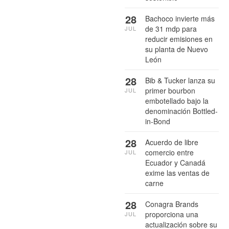
28
Bachoco invierte más
de 31 mdp para
JUL
reducir emisiones en
su planta de Nuevo
León
28
Bib & Tucker lanza su
primer bourbon
JUL
embotellado bajo la
denominación Bottled-
in-Bond
28
Acuerdo de libre
comercio entre
JUL
Ecuador y Canadá
exime las ventas de
carne
28
Conagra Brands
proporciona una
JUL
actualización sobre su