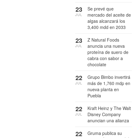
23
Se prevé que
mercado del aceite de
JUL
algas alcanzará los
3,400 mdd en 2033
23
Z Natural Foods
anuncia una nueva
JUL
proteína de suero de
cabra con sabor a
chocolate
22
Grupo Bimbo invertirá
más de 1,760 mdp en
JUL
nueva planta en
Puebla
22
Kraft Heinz y The Walt
Disney Company
JUL
anuncian una alianza
22
Gruma publica su