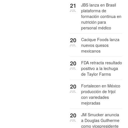
21
JBS lanza en Brasil
plataforma de
JUL
formación continua en
nutrición para
personal médico
20
Cacique Foods lanza
nuevos quesos
JUL
mexicanos
20
FDA retracta resultado
positivo a la lechuga
JUL
de Taylor Farms
20
Fortalecen en México
producción de frijol
JUL
con variedades
mejoradas
20
JM Smucker anuncia
a Douglas Guilherme
JUL
como vicepresidente