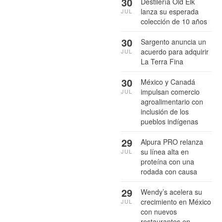
30
Destilería Old Elk
lanza su esperada
JUL
colección de 10 años
30
Sargento anuncia un
acuerdo para adquirir
JUL
La Terra Fina
30
México y Canadá
impulsan comercio
JUL
agroalimentario con
inclusión de los
pueblos indígenas
29
Alpura PRO relanza
su línea alta en
JUL
proteína con una
rodada con causa
29
Wendy’s acelera su
crecimiento en México
JUL
con nuevos
restaurantes en