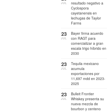
resultado negativo a
JUL
Cyclospora
cayetanensis en
lechugas de Taylor
Farms
23
Bayer firma acuerdo
con RAGT para
JUL
comercializar a gran
escala trigo híbrido en
2030
23
Tequila mexicano
acumula
JUL
exportaciones por
11,697 mdd en 2023-
2025
23
Bulleit Frontier
Whiskey presenta su
JUL
nueva mezcla de
bourbon y centeno