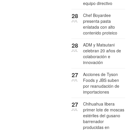
equipo directivo
28
Chef Boyardee
presenta pasta
JUL
enlatada con alto
contenido proteico
28
ADM y Matsutani
celebran 20 años de
JUL
colaboración e
innovación
27
Acciones de Tyson
Foods y JBS suben
JUL
por reanudación de
importaciones
27
Chihuahua libera
primer lote de moscas
JUL
estériles del gusano
barrenador
producidas en