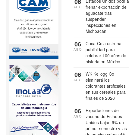
06
Estados Unidos podría
frenar exportación de
AGO
aguacate tras
suspender
inspecciones en
Michoacán
06
Coca-Cola estrena
publicidad para
AGO
celebrar 100 años de
historia en México
06
WK Kellogg Co
eliminará los
AGO
colorantes artificiales
en sus cereales para
finales de 2026
06
Exportaciones de
vacuno de Estados
AGO
Unidos bajan 9% en
primer semestre y las
de porcino suben 4%