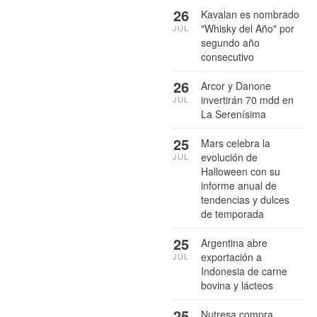
26
Kavalan es nombrado
"Whisky del Año" por
JUL
segundo año
consecutivo
26
Arcor y Danone
invertirán 70 mdd en
JUL
La Serenísima
25
Mars celebra la
evolución de
JUL
Halloween con su
informe anual de
tendencias y dulces
de temporada
25
Argentina abre
exportación a
JUL
Indonesia de carne
bovina y lácteos
25
Nutresa compra