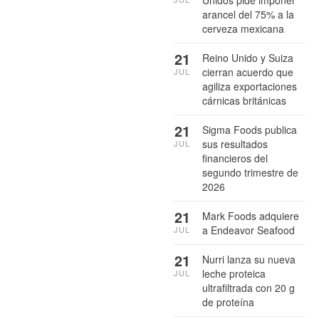
Unidos pide imponer
arancel del 75% a la
cerveza mexicana
21
Reino Unido y Suiza
cierran acuerdo que
JUL
agiliza exportaciones
cárnicas británicas
21
Sigma Foods publica
sus resultados
JUL
financieros del
segundo trimestre de
2026
21
Mark Foods adquiere
a Endeavor Seafood
JUL
21
Nurri lanza su nueva
leche proteica
JUL
ultrafiltrada con 20 g
de proteína