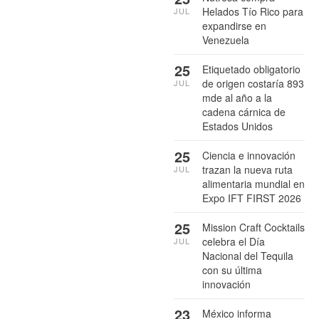
Helados Tío Rico para
JUL
expandirse en
Venezuela
25
Etiquetado obligatorio
de origen costaría 893
JUL
mde al año a la
cadena cárnica de
Estados Unidos
25
Ciencia e innovación
trazan la nueva ruta
JUL
alimentaria mundial en
Expo IFT FIRST 2026
25
Mission Craft Cocktails
celebra el Día
JUL
Nacional del Tequila
con su última
innovación
23
México informa