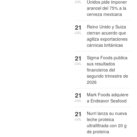
Unidos pide imponer
JUL
arancel del 75% a la
cerveza mexicana
21
Reino Unido y Suiza
cierran acuerdo que
JUL
agiliza exportaciones
cárnicas británicas
21
Sigma Foods publica
sus resultados
JUL
financieros del
segundo trimestre de
2026
21
Mark Foods adquiere
a Endeavor Seafood
JUL
21
Nurri lanza su nueva
leche proteica
JUL
ultrafiltrada con 20 g
de proteína