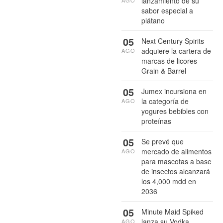
lanzamiento de su
AGO
sabor especial a
plátano
05
Next Century Spirits
adquiere la cartera de
AGO
marcas de licores
Grain & Barrel
05
Jumex incursiona en
la categoría de
AGO
yogures bebibles con
proteínas
05
Se prevé que
mercado de alimentos
AGO
para mascotas a base
de insectos alcanzará
los 4,000 mdd en
2036
05
Minute Maid Spiked
lanza su Vodka
AGO