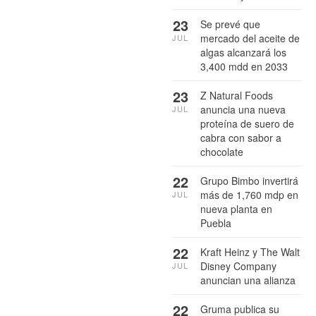
23
Se prevé que
mercado del aceite de
JUL
algas alcanzará los
3,400 mdd en 2033
23
Z Natural Foods
anuncia una nueva
JUL
proteína de suero de
cabra con sabor a
chocolate
22
Grupo Bimbo invertirá
más de 1,760 mdp en
JUL
nueva planta en
Puebla
22
Kraft Heinz y The Walt
Disney Company
JUL
anuncian una alianza
22
Gruma publica su