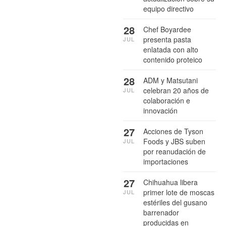
equipo directivo
28
Chef Boyardee
presenta pasta
JUL
enlatada con alto
contenido proteico
28
ADM y Matsutani
celebran 20 años de
JUL
colaboración e
innovación
27
Acciones de Tyson
Foods y JBS suben
JUL
por reanudación de
importaciones
27
Chihuahua libera
primer lote de moscas
JUL
estériles del gusano
barrenador
producidas en