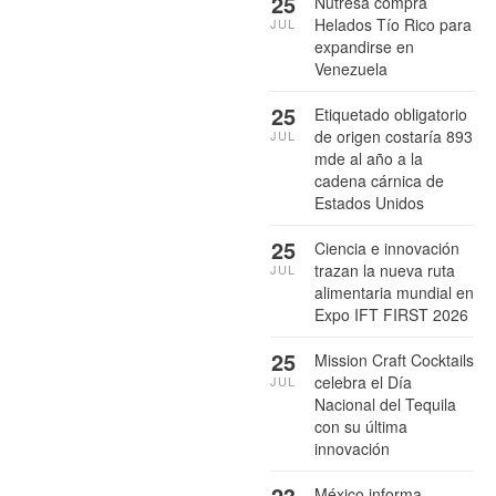
25
Nutresa compra
Helados Tío Rico para
JUL
expandirse en
Venezuela
25
Etiquetado obligatorio
de origen costaría 893
JUL
mde al año a la
cadena cárnica de
Estados Unidos
25
Ciencia e innovación
trazan la nueva ruta
JUL
alimentaria mundial en
Expo IFT FIRST 2026
25
Mission Craft Cocktails
celebra el Día
JUL
Nacional del Tequila
con su última
innovación
23
México informa