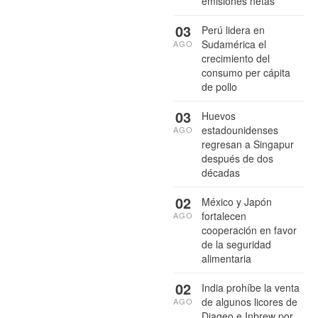
emisiones netas
03
Perú lidera en
Sudamérica el
AGO
crecimiento del
consumo per cápita
de pollo
03
Huevos
estadounidenses
AGO
regresan a Singapur
después de dos
décadas
02
México y Japón
fortalecen
AGO
cooperación en favor
de la seguridad
alimentaria
02
India prohíbe la venta
de algunos licores de
AGO
Diageo e Inbrew por