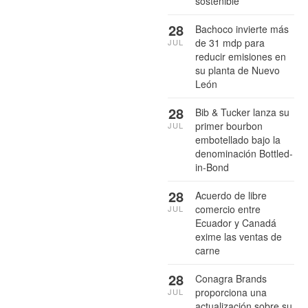
sostenible
28
Bachoco invierte más
de 31 mdp para
JUL
reducir emisiones en
su planta de Nuevo
León
28
Bib & Tucker lanza su
primer bourbon
JUL
embotellado bajo la
denominación Bottled-
in-Bond
28
Acuerdo de libre
comercio entre
JUL
Ecuador y Canadá
exime las ventas de
carne
28
Conagra Brands
proporciona una
JUL
actualización sobre su