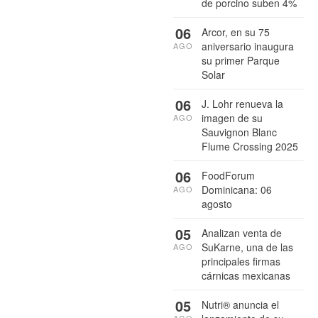
de porcino suben 4%
06
Arcor, en su 75
aniversario inaugura
AGO
su primer Parque
Solar
06
J. Lohr renueva la
imagen de su
AGO
Sauvignon Blanc
Flume Crossing 2025
06
FoodForum
Dominicana: 06
AGO
agosto
05
Analizan venta de
SuKarne, una de las
AGO
principales firmas
cárnicas mexicanas
05
Nutri® anuncia el