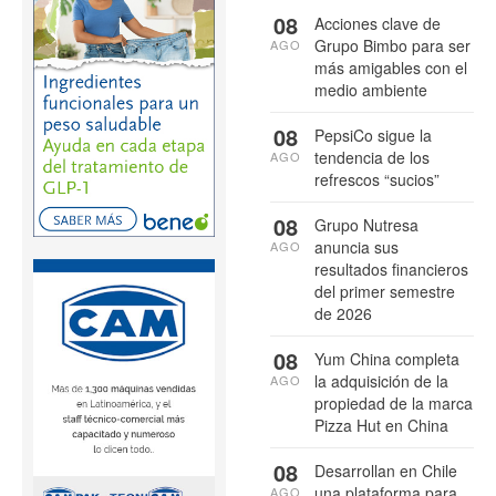
08
Acciones clave de
Grupo Bimbo para ser
AGO
más amigables con el
medio ambiente
08
PepsiCo sigue la
tendencia de los
AGO
refrescos “sucios”
08
Grupo Nutresa
anuncia sus
AGO
resultados financieros
del primer semestre
de 2026
08
Yum China completa
la adquisición de la
AGO
propiedad de la marca
Pizza Hut en China
08
Desarrollan en Chile
una plataforma para
AGO