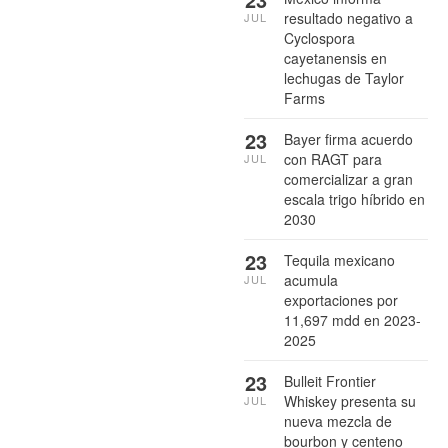
resultado negativo a
JUL
Cyclospora
cayetanensis en
lechugas de Taylor
Farms
23
Bayer firma acuerdo
con RAGT para
JUL
comercializar a gran
escala trigo híbrido en
2030
23
Tequila mexicano
acumula
JUL
exportaciones por
11,697 mdd en 2023-
2025
23
Bulleit Frontier
Whiskey presenta su
JUL
nueva mezcla de
bourbon y centeno