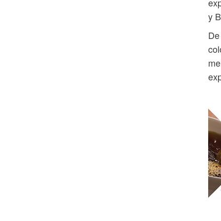
exp
y B
De 
col
mer
exp