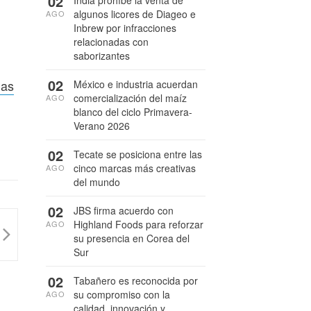
02
India prohíbe la venta de
algunos licores de Diageo e
AGO
Inbrew por infracciones
relacionadas con
saborizantes
02
nas
México e industria acuerdan
comercialización del maíz
AGO
blanco del ciclo Primavera-
Verano 2026
02
Tecate se posiciona entre las
cinco marcas más creativas
AGO
del mundo
02
JBS firma acuerdo con
Highland Foods para reforzar
AGO
su presencia en Corea del
Sur
02
Tabañero es reconocida por
su compromiso con la
AGO
calidad, innovación y