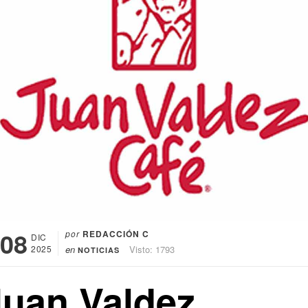
08
por
REDACCIÓN C
DIC
2025
en
Visto: 1793
NOTICIAS
Juan Valdez