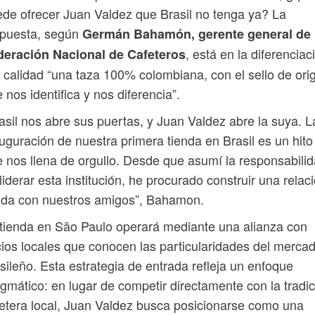
de ofrecer Juan Valdez que Brasil no tenga ya? La
spuesta, según
Germán Bahamón, gerente general de 
, está en la diferenciac
deración Nacional de Cafeteros
 calidad “una taza 100% colombiana, con el sello de ori
 nos identifica y nos diferencia”.
asil nos abre sus puertas, y Juan Valdez abre la suya. L
uguración de nuestra primera tienda en Brasil es un hito
 nos llena de orgullo. Desde que asumí la responsabili
liderar esta institución, he procurado construir una relac
ida con nuestros amigos”, Bahamon.
tienda en São Paulo operará mediante una alianza con
ios locales que conocen las particularidades del merca
sileño. Esta estrategia de entrada refleja un enfoque
gmático: en lugar de competir directamente con la tradic
etera local, Juan Valdez busca posicionarse como una