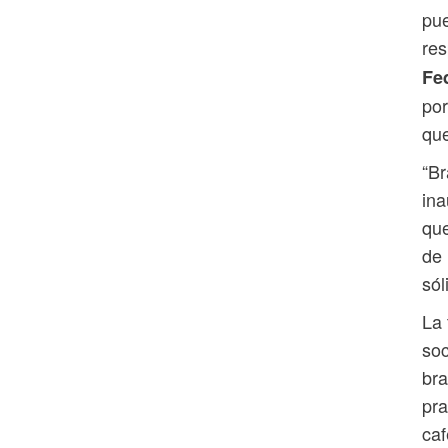
pue
re
Fe
por
que
“Br
ina
que
de 
sól
La 
soc
bra
pra
caf