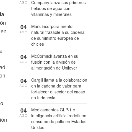
Company lanza sus primeros
AGO
helados de agua con
la
vitaminas y minerales
ión
04
Mars incorpora mentol
gen
natural trazable a su cadena
AGO
de suministro europea de
chicles
a
04
McCormick avanza en su
fusión con la división de
AGO
dad
alimentación de Unilever
ión
04
Cargill llama a la colaboración
en la cadena de valor para
AGO
fortalecer el sector del cacao
en Indonesia
do
04
Medicamentos GLP-1 e
inteligencia artificial redefinen
AGO
ión
consumo de pollo en Estados
Unidos