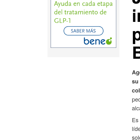
B
Ag
su 
co
peq
alc
Es 
líd
sol