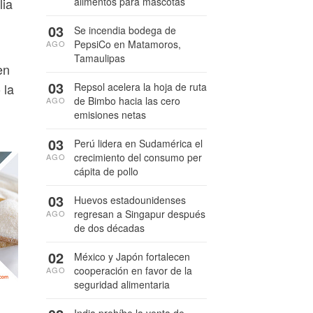
alimentos para mascotas
lia
03
Se incendia bodega de
PepsiCo en Matamoros,
AGO
Tamaulipas
en
03
Repsol acelera la hoja de ruta
 la
de Bimbo hacia las cero
AGO
emisiones netas
03
Perú lidera en Sudamérica el
crecimiento del consumo per
AGO
cápita de pollo
03
Huevos estadounidenses
regresan a Singapur después
AGO
de dos décadas
02
México y Japón fortalecen
cooperación en favor de la
AGO
seguridad alimentaria