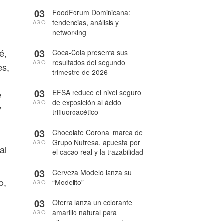
03
FoodForum Dominicana:
tendencias, análisis y
AGO
networking
03
é,
Coca-Cola presenta sus
resultados del segundo
AGO
es,
trimestre de 2026
03
EFSA reduce el nivel seguro
e
de exposición al ácido
AGO
y
trifluoroacético
03
Chocolate Corona, marca de
Grupo Nutresa, apuesta por
AGO
al
el cacao real y la trazabilidad
03
Cerveza Modelo lanza su
o,
“Modelito”
AGO
03
Oterra lanza un colorante
amarillo natural para
AGO