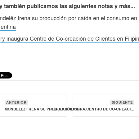
y también publicamos las siguientes notas y más...
delēz frena su producción por caída en el consumo en
entina
ry inaugura Centro de Co-creación de Clientes en Filipi
ANTERIOR
SIGUIENTE
MONDELĒZ FRENA SU PRODUCCIÓN POR CAÍDA EN EL CONSUMO EN ARGENTINA
KERRY INAUGURA CENTRO DE CO-CREACIÓN DE CLIENTES EN FILIPINAS