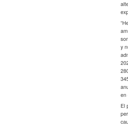
alt
exp
“He
ami
som
y n
ad
202
280
345
anu
en 
El 
per
cau