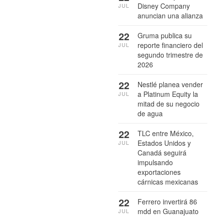
Disney Company
JUL
anuncian una alianza
22
Gruma publica su
reporte financiero del
JUL
segundo trimestre de
2026
22
Nestlé planea vender
a Platinum Equity la
JUL
mitad de su negocio
de agua
22
TLC entre México,
Estados Unidos y
JUL
Canadá seguirá
impulsando
exportaciones
cárnicas mexicanas
22
Ferrero invertirá 86
mdd en Guanajuato
JUL