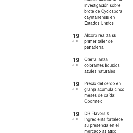
investigación sobre
brote de Cyclospora
cayetanensis en
Estados Unidos
19
Alicorp realiza su
primer taller de
JUL
panadería
19
Oterra lanza
colorantes líquidos
JUL
azules naturales
19
Precio del cerdo en
granja acumula cinco
JUL
meses de caída:
Opormex
19
DR Flavors &
Ingredients fortalece
JUL
su presencia en el
mercado asiático