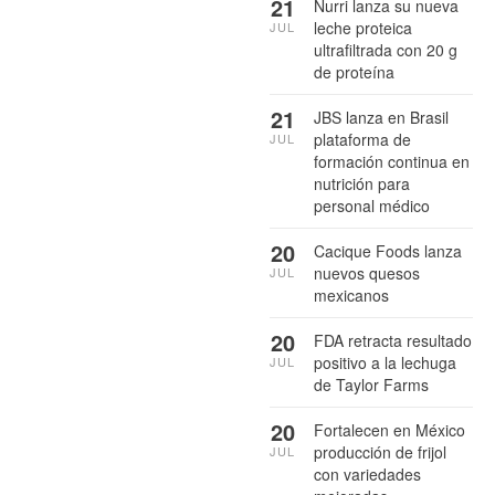
21
Nurri lanza su nueva
leche proteica
JUL
ultrafiltrada con 20 g
de proteína
21
JBS lanza en Brasil
plataforma de
JUL
formación continua en
nutrición para
personal médico
20
Cacique Foods lanza
nuevos quesos
JUL
mexicanos
20
FDA retracta resultado
positivo a la lechuga
JUL
de Taylor Farms
20
Fortalecen en México
producción de frijol
JUL
con variedades