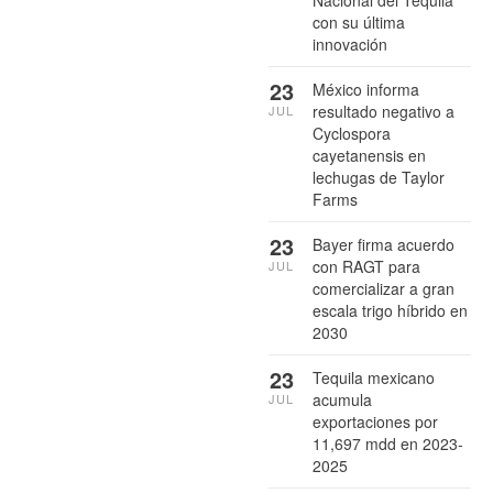
Nacional del Tequila
con su última
innovación
23
México informa
resultado negativo a
JUL
Cyclospora
cayetanensis en
lechugas de Taylor
Farms
23
Bayer firma acuerdo
con RAGT para
JUL
comercializar a gran
escala trigo híbrido en
2030
23
Tequila mexicano
acumula
JUL
exportaciones por
11,697 mdd en 2023-
2025