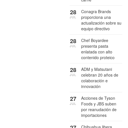
28
Conagra Brands
proporciona una
JUL
actualización sobre su
equipo directivo
28
Chef Boyardee
presenta pasta
JUL
enlatada con alto
contenido proteico
28
ADM y Matsutani
celebran 20 años de
JUL
colaboración e
innovación
27
Acciones de Tyson
Foods y JBS suben
JUL
por reanudación de
importaciones
27
Chihuahua libera