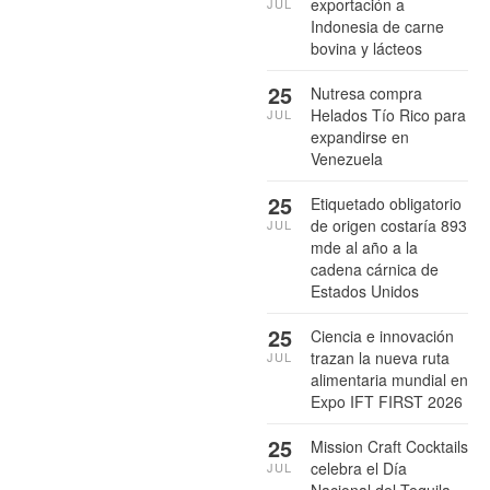
exportación a
JUL
Indonesia de carne
bovina y lácteos
25
Nutresa compra
Helados Tío Rico para
JUL
expandirse en
Venezuela
25
Etiquetado obligatorio
de origen costaría 893
JUL
mde al año a la
cadena cárnica de
Estados Unidos
25
Ciencia e innovación
trazan la nueva ruta
JUL
alimentaria mundial en
Expo IFT FIRST 2026
25
Mission Craft Cocktails
celebra el Día
JUL