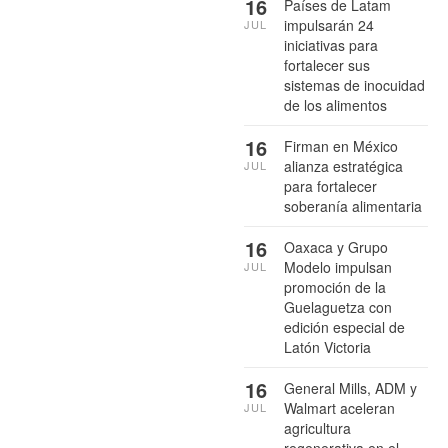
16
Países de Latam
impulsarán 24
JUL
iniciativas para
fortalecer sus
sistemas de inocuidad
de los alimentos
16
Firman en México
alianza estratégica
JUL
para fortalecer
soberanía alimentaria
16
Oaxaca y Grupo
Modelo impulsan
JUL
promoción de la
Guelaguetza con
edición especial de
Latón Victoria
16
General Mills, ADM y
Walmart aceleran
JUL
agricultura