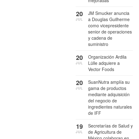
mejoradas
20
JM Smucker anuncia
a Douglas Guilherme
JUL
como vicepresidente
senior de operaciones
y cadena de
suministro
20
Organización Ardila
Lülle adquiere a
JUL
Vector Foods
20
SuanNutra amplía su
gama de productos
JUL
mediante adquisición
del negocio de
ingredientes naturales
de IFF
19
Secretarías de Salud y
de Agricultura de
JUL
México colaboran en