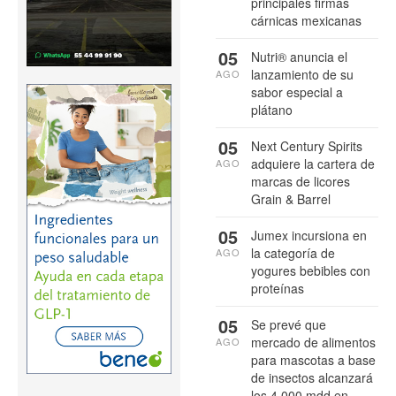
principales firmas
cárnicas mexicanas
05
Nutri® anuncia el
lanzamiento de su
AGO
sabor especial a
plátano
05
Next Century Spirits
adquiere la cartera de
AGO
marcas de licores
Grain & Barrel
05
Jumex incursiona en
la categoría de
AGO
yogures bebibles con
proteínas
05
Se prevé que
mercado de alimentos
AGO
para mascotas a base
de insectos alcanzará
los 4,000 mdd en