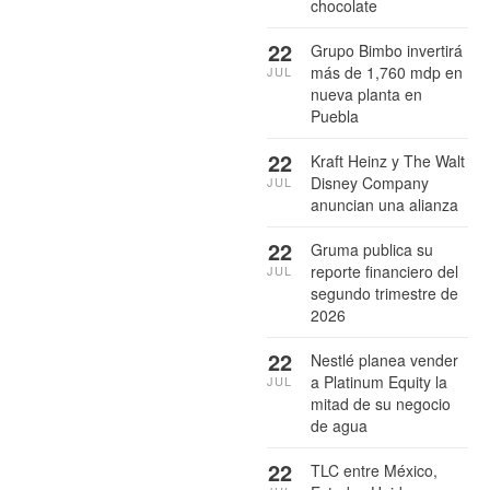
chocolate
22
Grupo Bimbo invertirá
más de 1,760 mdp en
JUL
nueva planta en
Puebla
22
Kraft Heinz y The Walt
Disney Company
JUL
anuncian una alianza
22
Gruma publica su
reporte financiero del
JUL
segundo trimestre de
2026
22
Nestlé planea vender
a Platinum Equity la
JUL
mitad de su negocio
de agua
22
TLC entre México,