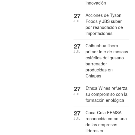
innovación
27
Acciones de Tyson
Foods y JBS suben
JUL
por reanudación de
importaciones
27
Chihuahua libera
primer lote de moscas
JUL
estériles del gusano
barrenador
producidas en
Chiapas
27
Ethica Wines refuerza
su compromiso con la
JUL
formación enológica
27
Coca-Cola FEMSA,
reconocida como una
JUL
de las empresas
líderes en