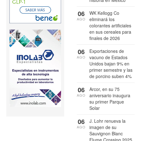
historia en México
06
WK Kellogg Co
eliminará los
AGO
colorantes artificiales
en sus cereales para
finales de 2026
06
Exportaciones de
vacuno de Estados
AGO
Unidos bajan 9% en
primer semestre y las
de porcino suben 4%
06
Arcor, en su 75
aniversario inaugura
AGO
su primer Parque
Solar
06
J. Lohr renueva la
imagen de su
AGO
Sauvignon Blanc
Flume Crossing 2025