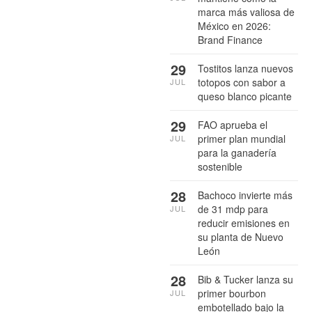
marca más valiosa de
México en 2026:
Brand Finance
29
Tostitos lanza nuevos
totopos con sabor a
JUL
queso blanco picante
29
FAO aprueba el
primer plan mundial
JUL
para la ganadería
sostenible
28
Bachoco invierte más
de 31 mdp para
JUL
reducir emisiones en
su planta de Nuevo
León
28
Bib & Tucker lanza su
primer bourbon
JUL
embotellado bajo la