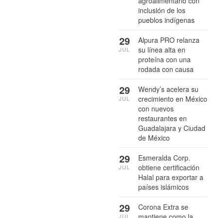
agroalimentario con
inclusión de los
pueblos indígenas
29
Alpura PRO relanza
su línea alta en
JUL
proteína con una
rodada con causa
29
Wendy’s acelera su
crecimiento en México
JUL
con nuevos
restaurantes en
Guadalajara y Ciudad
de México
29
Esmeralda Corp.
obtiene certificación
JUL
Halal para exportar a
países islámicos
29
Corona Extra se
mantiene como la
JUL