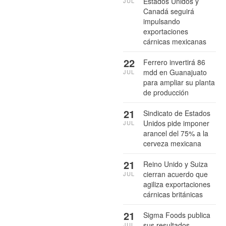
Estados Unidos y
JUL
Canadá seguirá
impulsando
exportaciones
cárnicas mexicanas
22
Ferrero invertirá 86
mdd en Guanajuato
JUL
para ampliar su planta
de producción
21
Sindicato de Estados
Unidos pide imponer
JUL
arancel del 75% a la
cerveza mexicana
21
Reino Unido y Suiza
cierran acuerdo que
JUL
agiliza exportaciones
cárnicas británicas
21
Sigma Foods publica
sus resultados
JUL