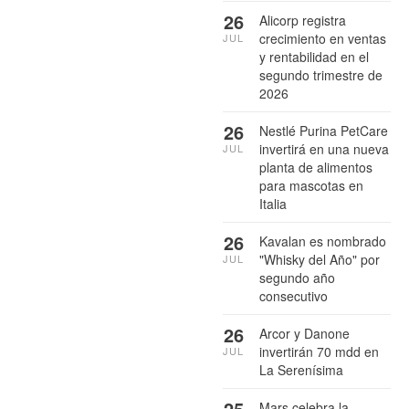
26
Alicorp registra
crecimiento en ventas
JUL
y rentabilidad en el
segundo trimestre de
2026
26
Nestlé Purina PetCare
invertirá en una nueva
JUL
planta de alimentos
para mascotas en
Italia
26
Kavalan es nombrado
"Whisky del Año" por
JUL
segundo año
consecutivo
26
Arcor y Danone
invertirán 70 mdd en
JUL
La Serenísima
25
Mars celebra la