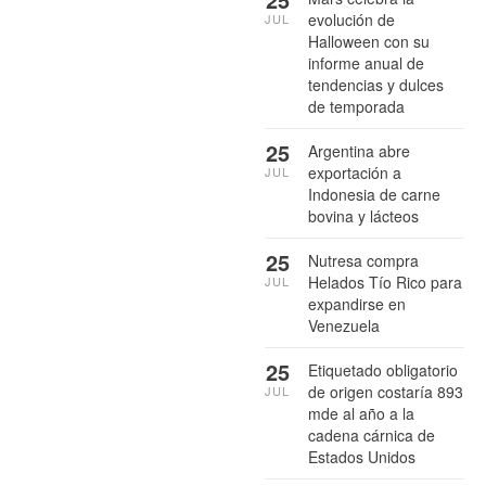
evolución de
JUL
Halloween con su
informe anual de
tendencias y dulces
de temporada
25
Argentina abre
exportación a
JUL
Indonesia de carne
bovina y lácteos
25
Nutresa compra
Helados Tío Rico para
JUL
expandirse en
Venezuela
25
Etiquetado obligatorio
de origen costaría 893
JUL
mde al año a la
cadena cárnica de
Estados Unidos