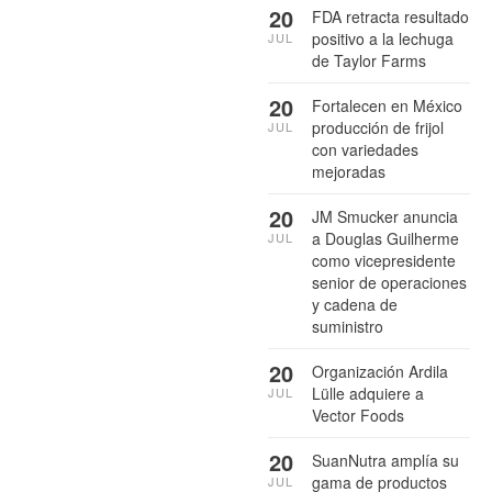
20
FDA retracta resultado
positivo a la lechuga
JUL
de Taylor Farms
20
Fortalecen en México
producción de frijol
JUL
con variedades
mejoradas
20
JM Smucker anuncia
a Douglas Guilherme
JUL
como vicepresidente
senior de operaciones
y cadena de
suministro
20
Organización Ardila
Lülle adquiere a
JUL
Vector Foods
20
SuanNutra amplía su
gama de productos
JUL