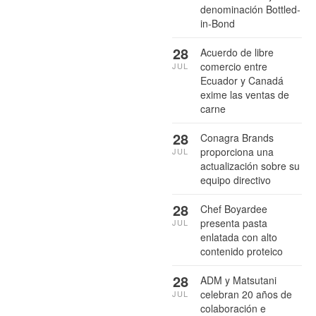
denominación Bottled-
in-Bond
28
Acuerdo de libre
comercio entre
JUL
Ecuador y Canadá
exime las ventas de
carne
28
Conagra Brands
proporciona una
JUL
actualización sobre su
equipo directivo
28
Chef Boyardee
presenta pasta
JUL
enlatada con alto
contenido proteico
28
ADM y Matsutani
celebran 20 años de
JUL
colaboración e