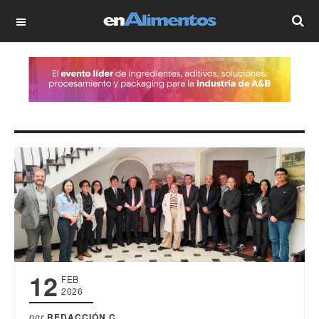
OFF CANVAS
12
FEB
2026
por
REDACCIÓN C