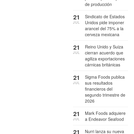
de producción
21
Sindicato de Estados
Unidos pide imponer
JUL
arancel del 75% a la
cerveza mexicana
21
Reino Unido y Suiza
cierran acuerdo que
JUL
agiliza exportaciones
cárnicas británicas
21
Sigma Foods publica
sus resultados
JUL
financieros del
segundo trimestre de
2026
21
Mark Foods adquiere
a Endeavor Seafood
JUL
21
Nurri lanza su nueva