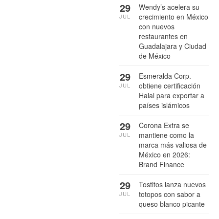
29
Wendy’s acelera su
crecimiento en México
JUL
con nuevos
restaurantes en
Guadalajara y Ciudad
de México
29
Esmeralda Corp.
obtiene certificación
JUL
Halal para exportar a
países islámicos
29
Corona Extra se
mantiene como la
JUL
marca más valiosa de
México en 2026:
Brand Finance
29
Tostitos lanza nuevos
totopos con sabor a
JUL
queso blanco picante