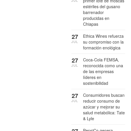
primer lote de moscas
JUL
estériles del gusano
barrenador
producidas en
Chiapas
27
Ethica Wines refuerza
su compromiso con la
JUL
formación enológica
27
Coca-Cola FEMSA,
reconocida como una
JUL
de las empresas
líderes en
sostenibilidad
27
Consumidores buscan
reducir consumo de
JUL
azúcar y mejorar su
salud metabólica: Tate
& Lyle
27
PepsiCo genera