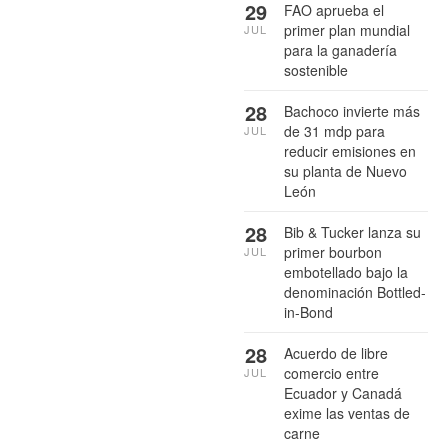
29
FAO aprueba el
primer plan mundial
JUL
para la ganadería
sostenible
28
Bachoco invierte más
de 31 mdp para
JUL
reducir emisiones en
su planta de Nuevo
León
28
Bib & Tucker lanza su
primer bourbon
JUL
embotellado bajo la
denominación Bottled-
in-Bond
28
Acuerdo de libre
comercio entre
JUL
Ecuador y Canadá
exime las ventas de
carne