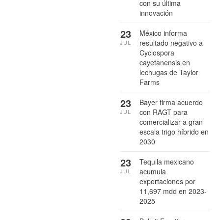
con su última
innovación
23
México informa
resultado negativo a
JUL
Cyclospora
cayetanensis en
lechugas de Taylor
Farms
23
Bayer firma acuerdo
con RAGT para
JUL
comercializar a gran
escala trigo híbrido en
2030
23
Tequila mexicano
acumula
JUL
exportaciones por
11,697 mdd en 2023-
2025