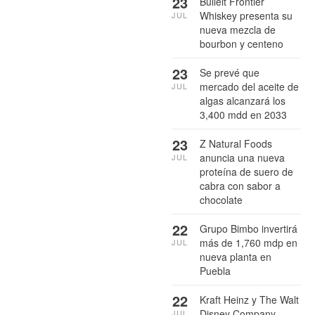
23
Bulleit Frontier
Whiskey presenta su
JUL
nueva mezcla de
bourbon y centeno
23
Se prevé que
mercado del aceite de
JUL
algas alcanzará los
3,400 mdd en 2033
23
Z Natural Foods
anuncia una nueva
JUL
proteína de suero de
cabra con sabor a
chocolate
22
Grupo Bimbo invertirá
más de 1,760 mdp en
JUL
nueva planta en
Puebla
22
Kraft Heinz y The Walt
Disney Company
JUL