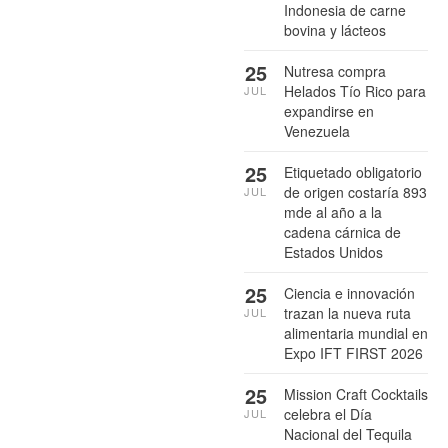
Indonesia de carne
bovina y lácteos
25
Nutresa compra
Helados Tío Rico para
JUL
expandirse en
Venezuela
25
Etiquetado obligatorio
de origen costaría 893
JUL
mde al año a la
cadena cárnica de
Estados Unidos
25
Ciencia e innovación
trazan la nueva ruta
JUL
alimentaria mundial en
Expo IFT FIRST 2026
25
Mission Craft Cocktails
celebra el Día
JUL
Nacional del Tequila