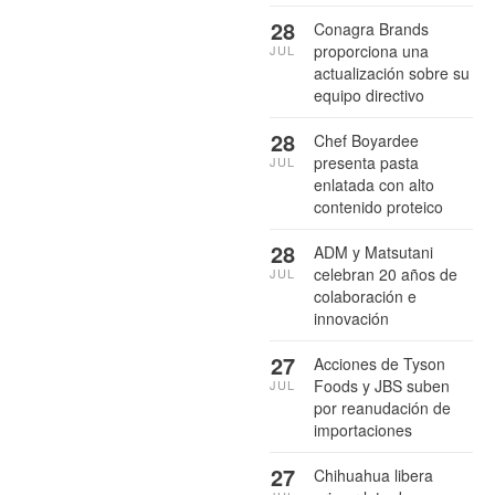
28
Conagra Brands
proporciona una
JUL
actualización sobre su
equipo directivo
28
Chef Boyardee
presenta pasta
JUL
enlatada con alto
contenido proteico
28
ADM y Matsutani
celebran 20 años de
JUL
colaboración e
innovación
27
Acciones de Tyson
Foods y JBS suben
JUL
por reanudación de
importaciones
27
Chihuahua libera